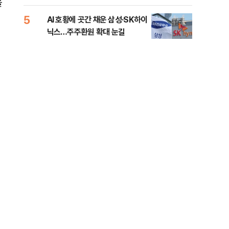
을
5
10
AI 호황에 곳간 채운 삼성·SK하이
[단
닉스…주주환원 확대 눈길
희룡
증거