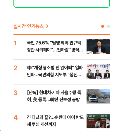
실시간 인기뉴스
1
6
국민 75.6% "탈영 의혹 안규백
​"
장관 사퇴해야"…천하람 "병적기
국민
록 즉각 공개하라"
법
2
7
李 "개정 형소법 안 읽어봐" 일파
협력
만파…국민의힘 지도부 "정신세
긴 
9
계 궁금하다"
원
3
8
[단독] 현대차·기아 자율주행 특
퇴직
허, 美 등록…韓선 진보성 공방
터?
준비 
4
9
긴 터널의 끝?…순환매 이어 반도
중고
체 투심 개선까지
매업