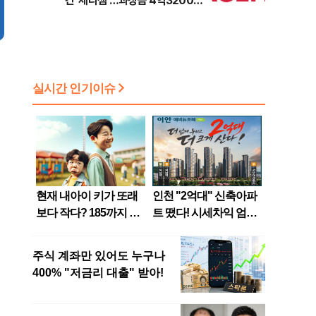
긴 '세라젬'…과징금 4억3200만
원