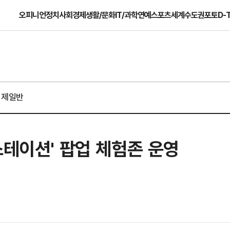
오피니언
정치
사회
경제
생활/문화
IT/과학
연예
스포츠
세계
수도권
포토
D-
경제일반
스테이션' 팝업 체험존 운영