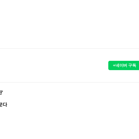
+네이버 구독
'
허문다