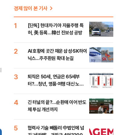
경제 많이 본 기사
1
[단독] 현대차·기아 자율주행 특
허, 美 등록…韓선 진보성 공방
2
AI 호황에 곳간 채운 삼성·SK하이
닉스…주주환원 확대 눈길
지
3
퇴직은 50세, 연금은 65세부
터?…청년, 명품·여행 대신 노후
준비 [Now 2.30]
4
긴 터널의 끝?…순환매 이어 반도
체 투심 개선까지
5
협력사 기술 빼돌려 中법인에 넘