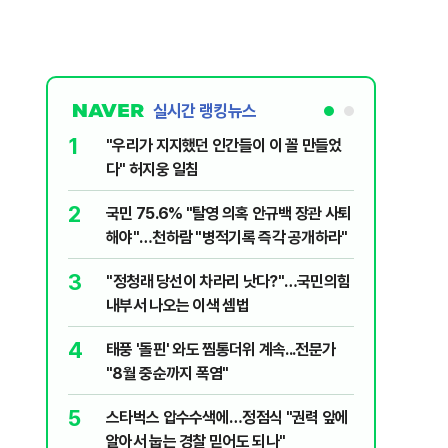
실시간 랭킹뉴스
1
6
"우리가 지지했던 인간들이 이 꼴 만들었
정청래, 
다" 허지웅 일침
대고 대통
2
7
국민 75.6% "탈영 의혹 안규백 장관 사퇴
‘풀옵션 
해야"…천하람 "병적기록 즉각 공개하라"
날 1만대
3
8
​"정청래 당선이 차라리 낫다?"…국민의힘
'화장실서
내부서 나오는 이색 셈법
기하던 男
4
9
태풍 '돌핀' 와도 찜통더위 계속...전문가
[단독] 
"8월 중순까지 폭염"
록…韓선
5
10
스타벅스 압수수색에…정점식 "권력 앞에
떠났던 고
알아서 눕는 경찰 믿어도 되나"
'사상 최대