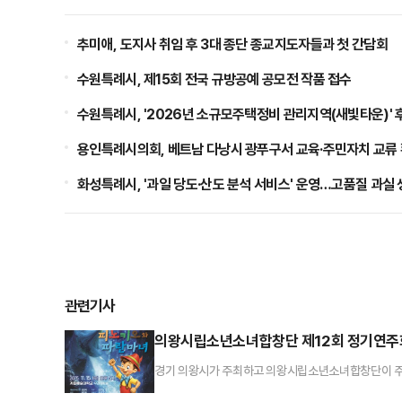
추미애, 도지사 취임 후 3대 종단 종교지도자들과 첫 간담회
수원특례시, 제15회 전국 규방공예 공모전 작품 접수
수원특례시, '2026년 소규모주택정비 관리지역(새빛타운)' 
용인특례시의회, 베트남 다낭시 광푸구서 교육·주민자치 교류
화성특례시, '과일 당도·산도 분석 서비스' 운영…고품질 과실 
관련기사
의왕시립소년소녀합창단 제12회 정기연주회
경기 의왕시가 주최하고 의왕시립소년소녀합창단이 주관
서 개최된다.이번 정기연주회에서는 거짓말을 하면 코가