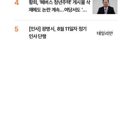
4
9
황희, '폐버스 청년주택' 게시물 삭
"정
제에도 논란 계속…여당서도 '내
도 
로남불' 비판
원 
5
10
[인사] 광명시, 8월 11일자 정기
[속
인사 단행
선거
리