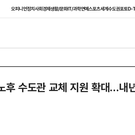
오피니언
정치
사회
경제
생활/문화
IT/과학
연예
스포츠
세계
수도권
포토
D-
노후 수도관 교체 지원 확대…내년