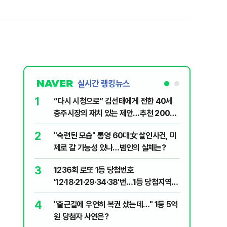
실시간 랭킹뉴스
1
6
“다시 시청으로” 김선태에게 전한 40세
김민석, 
충주시장의 재치 있는 제안…추천 2000
누적 결과
개
2
7
"숙련된 모습" 통영 60대女 살인사건, 미
"정청래,
제로 갈 가능성 있나…범인의 실체는?
말라"…친
격돌
3
8
1236회 로또 1등 당첨번호
최악의 
'12·18·21·29·34·38'번…1등 당첨지역
낮 최고 
어디?
4
9
"출근길에 우연히 복권 샀는데…" 1등 5억
‘탄약 고
원 당첨자 사연은?
색출하라