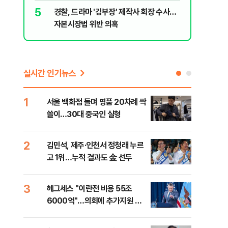
5
10
경찰, 드라마 '김부장' 제작사 회장 수사…
장애인 밀
자본시장법 위반 의혹
심도 실형
실시간 인기뉴스
1
6
서울 백화점 돌며 명품 20차례 싹
이번
쓸이…30대 중국인 실형
어스
2
7
김민석, 제주·인천서 정청래 누르
李,
고 1위…누적 결과도 金 선두
국민
李 
3
8
헤그세스 "이란전 비용 55조
[단
6000억"…의회에 추가지원 촉
1%
구