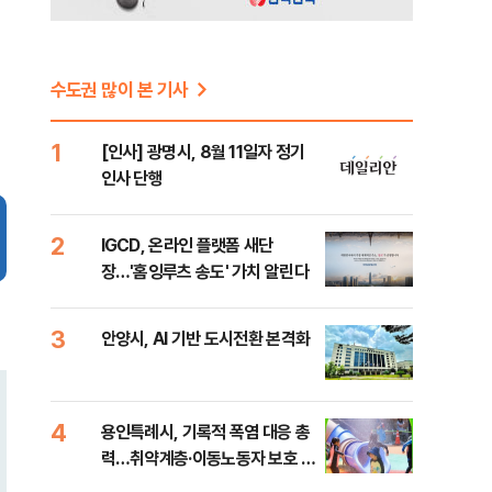
수도권 많이 본 기사
1
[인사] 광명시, 8월 11일자 정기
인사 단행
2
IGCD, 온라인 플랫폼 새단
장…'홈잉루츠 송도' 가치 알린다
3
안양시, AI 기반 도시전환 본격화
4
용인특례시, 기록적 폭염 대응 총
력…취약계층·이동노동자 보호 강
화