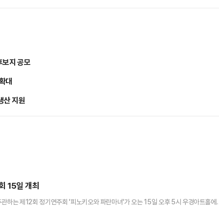
후보지 공모
 확대
생산 지원
 15일 개최
하는 제12회 정기연주회 '피노키오와 파란마녀'가 오는 15일 오후 5시 우경아트홀에
 길어지는 '피노키오'와 그를 변화시키려는 '파란마녀'의 이야기를 따뜻한 감성으로 재