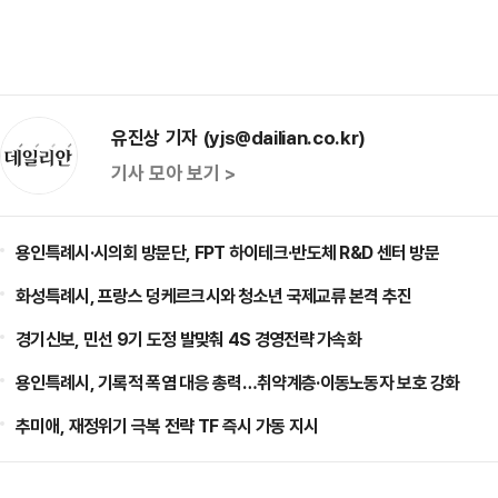
유진상 기자 (yjs@dailian.co.kr)
기사 모아 보기 >
용인특례시·시의회 방문단, FPT 하이테크·반도체 R&D 센터 방문
화성특례시, 프랑스 덩케르크시와 청소년 국제교류 본격 추진
경기신보, 민선 9기 도정 발맞춰 4S 경영전략 가속화
용인특례시, 기록적 폭염 대응 총력…취약계층·이동노동자 보호 강화
추미애, 재정위기 극복 전략 TF 즉시 가동 지시