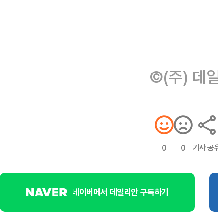
©(주) 데
기사 공
0
0
네이버에서 데일리안 구독하기