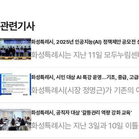
관련기사
화성특례시, 2025년 인공지능(AI) 정책제안 공모전 
화성특례시는 지난 11일 모두누림센터
정책제안 공모전' 최종 발표심사를 
리에 마무리했다고 12일 밝혔다.이
화성특례시, 시민 대상 AI 특강 운영…기초, 중급, 고
화성특례시(시장 정명근)가 기존의 이
AI 도시, 화성을 목표로 AI 기술을 
한 단계 발전시킨 실습 중심의 '202
이디어를 발굴하기 위해 추진됐다.지난
다고 11일 밝혔다.이번 특강은 AI
화성특례시, 공직자 대상 '갈등관리 역량 강화 교육'
공모에는 시민 부문 61건, 공무원 부
화성특례시는 지난 3일과 10일 이
에 발맞춰 시민이 직접 인공지능 체
며, 시는 1차 내부 심사와 2차 전문
대응 역량 강화를 위한 '갈등관리 역
자, 재취업 준비자, 경력단절 여성, 