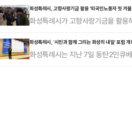
교육은 화성특례시 공직자 100여 명
화성특례시, 고향사랑기금 활용 '외국인노동자 첫 겨울
라면 누구나 참여할 수 있다.교육은 오
화성특례시가 고향사랑기금을 활용해
됐으며, 행정 현장에서 바로 적용할 
17회차로 진행되며, 기초, 중급, 
원에 나섰다.시는 화성특례시 고향
됐다.강사로는 중앙부처와 지방자치
주관 '외국인노동자 첫 겨울나기 나
화성특례시, '시민과 함께 그리는 화성의 내일' 포럼 개
문가인 단국대학교 분쟁해결연구센터
화성특례시는 지난 7일 동탄2인큐베
에서 개최됐다고 10일 밝혔다.이날
등관리 사례와 해결 전략을 공유했다
화성의 내일을 묻다'를 부제로 '202
을 비롯해 시·도의원, 화성시외국인
유형 △갈등관리 시스템 이해 …
했다고 9일 밝혔다.화성특례시가 직접
만세센터 등 유관기관 관계자, 외국인
특례시가 공식 출범한 이후 특례시 권
눔에 함께했다.행사는 지역 내 외국
100만 대도시로서의 위상 제고와 
고 따뜻하게 보내고, 지역사회에 안
기 위해 마련됐다.포럼에는 정구원 
공무원, 시민 등 200여 명이 참석해