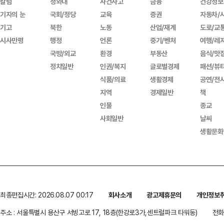
칼럼
청와대
사건사고
금융
건강정보
기자의 눈
국회/정당
교육
증권
자동차/
기고
북한
노동
산업/재계
도로/교
시사만평
행정
언론
중기/벤처
여행/레
국방/외교
환경
부동산
음식/맛
정치일반
인권/복지
글로벌경제
패션/뷰
식품/의료
생활경제
공연/전
지역
경제일반
책
인물
종교
사회일반
날씨
생활문화
최종편집시간: 2026.08.07 00:17
회사소개
광고제휴문의
개인정보
주소 : 서울특별시 용산구 서빙고로 17, 18층(한강로3가,센트럴파크 타워동)
전화 