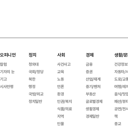
오피니언
정치
사회
경제
생활/문
칼럼
청와대
사건사고
금융
건강정보
기자의 눈
국회/정당
교육
증권
자동차/
기고
북한
노동
산업/재계
도로/교
시사만평
행정
언론
중기/벤처
여행/레
국방/외교
환경
부동산
음식/맛
정치일반
인권/복지
글로벌경제
패션/뷰
식품/의료
생활경제
공연/전
지역
경제일반
책
인물
종교