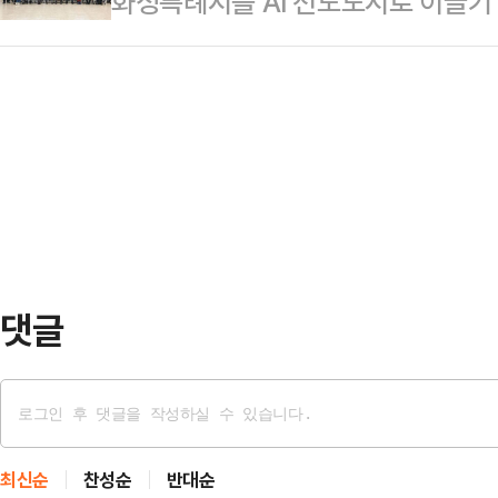
화성특례시를 AI 선도도시로 이끌기 위
수 있도록 공직자들이 AI를 '어려운 기
서는 공사 범위와 추진 일정, 시공 
범했다.화성시는 4일 자문단에 대한 
용할 수 있는 역량을 강화하기 위해
등 향후 착공을 위…
전환 및 AI 도시 구현을 위한 본격
관 직원 40여 명이 참석한 가운데, 
AI 자문단'은 화성특례시의 AI 기본
를 신속하고 효과적으로 제작·적용할 
실행과제를 발굴하고 정책 이행 관리
관 협력 자문기구로, 각 분야 전문가
수 단국대학교 교수가, 부단장에는
원이 위촉됐…
댓글
최신순
찬성순
반대순