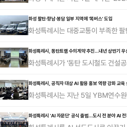
된 한중 관계를 활성화시키기 위해 지
방문했다고 9일까지 밝혔다.화성시 
화성 팔탄·향남·봉담 일부 지역에 '똑버스' 도입
화성특례시는 대중교통이 부족한 팔탄
구를 방문해 쑨다오쉰 우장구장과 공
교통수단인 '똑버스'를 도입한다고 7
구장의 신규 취임(2025년 9월)과
열악한 신도시 및 교통 소외지역을 
화성특례시, 동탄트램 수의계약 추진…내년 상반기 우
초청으로 성사됐다.양 측은 지난 10
화성특례시가 '동탄 도시철도 건설공
로 배차돼 운행되는 맞춤형 신 교통수단
등 여러 분야의 협력 확대 방안을 폭
씨 컨소시엄이 사업 참여 의사를 밝힘
터를 통해 가능하다.이번에 도입되는
운 …
가 직접 계약 절차를 진행하기로 했
화성특례시, 공직자 대상 AI 활용 홍보 역량 강화 교육
다. 오는 10일부터 16일까지는 1주
화성특례시는 지난 5일 YBM연수원에
주도할 경우 일정 조정과 현장 대응에
유료로 정식 운행에 들어갈 예정이다
홍보 역량을 강화하기 위한 '2025년
에 속도가 붙을 것으로 기대된다.이
11시까지…
밝혔다.이번 교육은 AI 기술 발전이
화성특례시 'AI 자문단' 공식 출범…도시 전 분야 AI 
엄과 현장설명회를 열고 본격적인 사