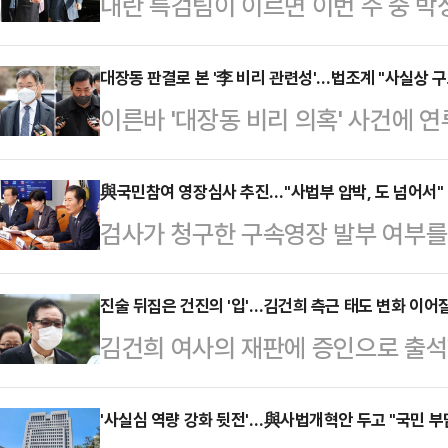
내란 특검팀이 이르면 이번 주 중 박
재청구할 것으로 보인다. 앞서 법원
결과에 따라 특검팀의 수사 동력이 
대장동 판결로 본 '李 비리 관련성'…법조계 "사실상 구
이른바 '대장동 비리 의혹' 사건에 
해소되지 않은 상황에서 재청구로 판
서 중형이 선고됐다. 서울중앙지법은
인멸이나 도주 우려를 새로 입증하지
전 민주당 정무조정실장을 민간업자
與국민참여 영장심사 추진…"사법부 압박, 도 넘어서" 
측이 나온다.4일 법조계에 따르면 특
검사가 청구한 구속영장 발부 여부를
판단했다.판결문 곳곳에는 성남시 수
대한 구속영장을 재청구할 예정이다. 
(구속영장 실질심사)에 일반 국민이
당시 시장이었던 이 대통령이 이를 
관련자들의 …
당에서 발의됐다. 이를 두고 법조계
진술 뒤집은 건진의 '입'…김건희 측근 태도 변화 이어질
담겼다. 이를 두고 법조계 안팎에서
김건희 여사의 재판에 증인으로 출석
우려의 목소리를 내고 있다.29일 법
시사한 것과 다르지 않다"는 평가가
받은 명품 가방과 고가의 목걸이를 김
택 민주당 의원은 지난 28일 '구속
법 형사합의22부(재…
다"는 대답까지 들었다고 증언했다.
'사실심 역량 강화 뒷전'…與사법개혁안 두고 "국민 부담
대표로 발의했다.해당 법안은 전국 