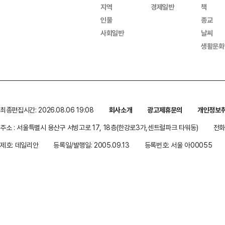
지역
경제일반
책
인물
종교
사회일반
날씨
생활문화
최종편집시간: 2026.08.06 19:08
회사소개
광고제휴문의
개인정보
주소 : 서울특별시 용산구 서빙고로 17, 18층(한강로3가,센트럴파크 타워동)
전화 
제호: 데일리안
등록일/발행일: 2005.09.13
등록번호: 서울 아00055