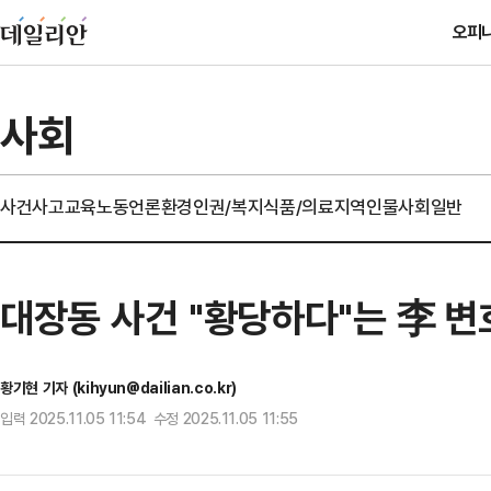
오피
사회
사건사고
교육
노동
언론
환경
인권/복지
식품/의료
지역
인물
사회일반
대장동 사건 "황당하다"는 李 
황기현 기자 (kihyun@dailian.co.kr)
입력 2025.11.05 11:54 수정 2025.11.05 11:55