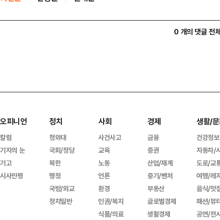
0 개의 댓글 전
오피니언
정치
사회
경제
생활/문
칼럼
청와대
사건사고
금융
건강정보
기자의 눈
국회/정당
교육
증권
자동차/
기고
북한
노동
산업/재계
도로/교
시사만평
행정
언론
중기/벤처
여행/레
국방/외교
환경
부동산
음식/맛
정치일반
인권/복지
글로벌경제
패션/뷰
식품/의료
생활경제
공연/전