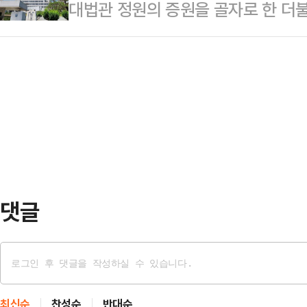
대법관 정원의 증원을 골자로 한 
씨의 태도가 바뀐 것으로, 법조계에서
서 추천된 시민 대표들로 구성하는 '
목소리가 높아지고 있다. 특히 대법관
신을 비호할 세력도 없다고 판단하
속 전 심문 절차 …
량 악화로 이어져 국민 부담을 가중
를 노리려는 의도라고 분석했다.28
는 대법관 증원이 아닌 사실심 역량
의33부(부장판사 이진관)는 이날 
과제라고 입을 모은다.22일 법조계
벌법상 알선수재 혐의 2차 …
위원회는 현재 14명인 대법관을 2
회 구성을 다양화하는 내용을 골자로
했다.그러나 민주당의 사법…
댓글
최신순
찬성순
반대순