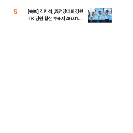
틀 
5
10
[속보] 김민석, 與전당대회 강원
나경
·TK 당원 합산 투표서 46.01%
장"
로 1위
혼 