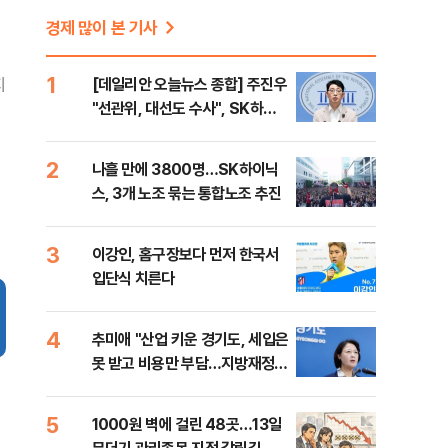
경제 많이 본 기사
1
지
[데일리안 오늘뉴스 종합] 주진우
"선관위, 대선도 수사", SK하이
닉스 통합노조, 추미애 "지방재정
바꿔야", 세제개편 이달 정리 등
2
나흘 만에 3800명…SK하이닉
스, 3개 노조 묶는 통합노조 추진
3
이강인, 홈구장보다 먼저 한국서
입단식 치른다
4
추미애 "산업 키운 경기도, 세입은
못 받고 비용만 부담…지방재정
틀 바꿔야"
5
1000원 벽에 걸린 48곳…13일