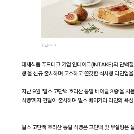
ⓒ인테이크
대체식품 푸드테크 기업 인테이크(INTAKE)의 단백질 
빵’을 신규 출시하며 고소하고 쫄깃한 식사빵 라인업을
지난 9월 ‘밀스 고단백 호라산 통밀 베이글 3종’을 처
식빵’까지 연달아 출시하며 밀스 베이커리 라인의 육성
밀스 고단백 호라산 통밀 식빵은 고단백 및 무설탕은 