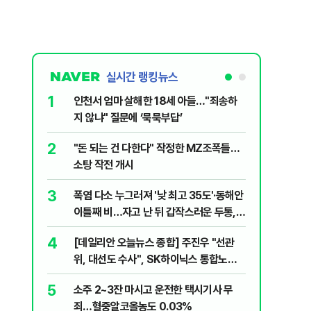
실시간 랭킹뉴스
1
6
인천서 엄마 살해한 18세 아들…"죄송하
바이든 암
지 않냐" 질문에 ‘묵묵부답’
며 목소리
2
7
"돈 되는 건 다한다" 작정한 MZ조폭들…
'폐버스 
소탕 작전 개시
냐, 네 
3
8
폭염 다소 누그러져 '낮 최고 35도'·동해안
변동성 잦
이틀째 비…자고 난 뒤 갑작스러운 두통,
6000~
원인은 [오늘 날씨]
4
9
[데일리안 오늘뉴스 종합] 주진우 "선관
'살인 더
위, 대선도 수사", SK하이닉스 통합노조,
10
나경원 "
추미애 "지방재정 바꿔야", 세제개편 이달
5
소주 2~3잔 마시고 운전한 택시기사 무
부 겨냥 
정리 등
죄…혈중알코올농도 0.03%