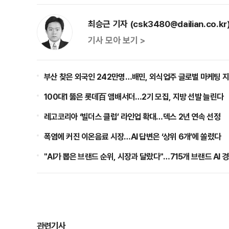
최승근 기자 (csk3480@dailian.co.kr
기사 모아 보기 >
부산 찾은 외국인 242만명…배민, 외식업주 글로벌 마케팅 
100대1 뚫은 롯데百 앰배서더…2기 모집, 지방 선발 늘린다
레고코리아 ‘빌더스 클럽’ 라인업 확대…덱스 2년 연속 선정
폭염에 커진 이온음료 시장…AI 답변은 ‘상위 6개’에 쏠렸다
"AI가 뽑은 브랜드 순위, 시장과 달랐다"…715개 브랜드 AI 
관련기사