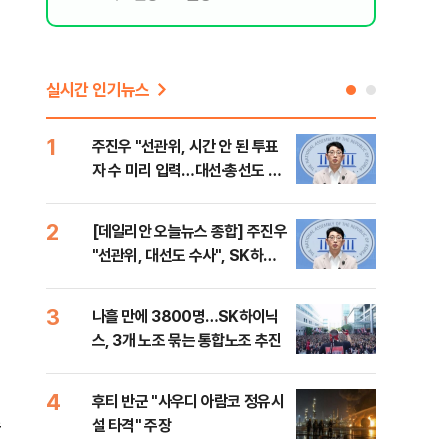
실시간 인기뉴스
1
6
주진우 "선관위, 시간 안 된 투표
김민
자 수 미리 입력…대선·총선도 수
청래
사해야"
어야
반대
2
7
[데일리안 오늘뉴스 종합] 주진우
경찰
"선관위, 대선도 수사", SK하이
박글
닉스 통합노조, 추미애 "지방재정
바꿔야", 세제개편 이달 정리 등
3
8
나흘 만에 3800명…SK하이닉
치매
스, 3개 노조 묶는 통합노조 추진
20
인 
4
9
후티 반군 "사우디 아람코 정유시
추미
수
설 타격" 주장
못 