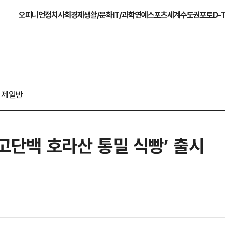
오피니언
정치
사회
경제
생활/문화
IT/과학
연예
스포츠
세계
수도권
포토
D-
경제일반
 고단백 호라산 통밀 식빵’ 출시