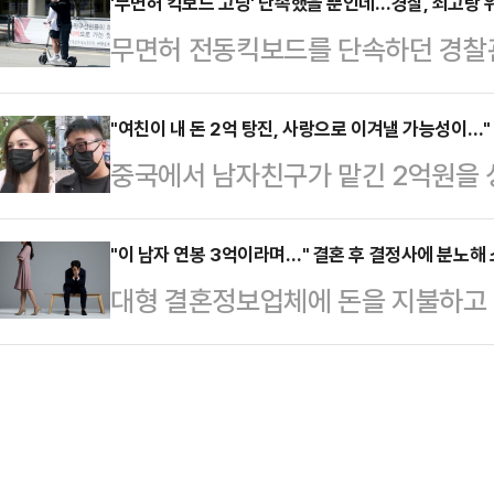
금해 보이스피싱 등의 범죄를 저질러
'무면허 킥보드 고딩' 단속했을 뿐인데…경찰, 쇠고랑 
살해했다.이 사건은 2022년 10월
무면허 전동킥보드를 단속하던 경찰
것으로 파악됐다.3일 강원경찰청은 
영의 시신이 발견되면서 드러났다.사
의로 검찰에 넘겨졌다.1일 인천경찰
경제범죄법상 사기, 형법상 사기, 범
기소했으…
혐의로 인천 삼산경찰서 소속 A경사
"여친이 내 돈 2억 탕진, 사랑으로 이겨낼 가능성이…"
붙잡아 이 중 18명을 구속했다고 
중국에서 남자친구가 맡긴 2억원을 
혔다.A경사는 지난 6월13일 오후
서로 지정돼 노쇼 등 사기 사건에 대
의 사연이 알려지면서 갑론을박이 일
드를 타던 고등학생 B군을 넘어뜨려 
수된 560…
나모닝포스트(SCMP)에 따르면 중
"이 남자 연봉 3억이라며…" 결혼 후 결정사에 분노해 
는 B군이 다른 일행 1명과 안전모를
대형 결혼정보업체에 돈을 지불하고 
여자친구 민모씨가 자신이 맡긴 100
달리는 것을 보고 멈춰 세우려다 팔
은 뒤 결혼한 30대 여성이 남편의 
성형 시술에 사용한 사실을 뒤늦게 
킥보드 뒤에 타고 있던 B…
늦게 알고 소송을 냈지만 끝내 패소했
고 있는 민씨에게 안정감을 주기 위해
모(37)씨는 2022년 2월 270만
씨가 수년간 벌어들인 사업 수익이었다
다. 업체는 이씨에게 "연소득 3억원
해 한 미용 클리닉…