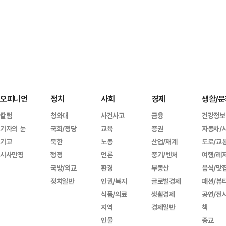
오피니언
정치
사회
경제
생활/문
칼럼
청와대
사건사고
금융
건강정보
기자의 눈
국회/정당
교육
증권
자동차/
기고
북한
노동
산업/재계
도로/교
시사만평
행정
언론
중기/벤처
여행/레
국방/외교
환경
부동산
음식/맛
정치일반
인권/복지
글로벌경제
패션/뷰
식품/의료
생활경제
공연/전
지역
경제일반
책
인물
종교