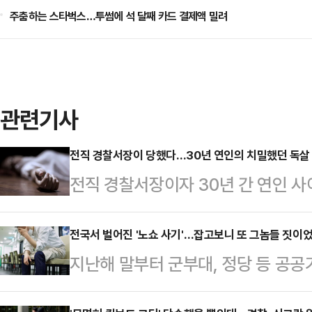
주춤하는 스타벅스…투썸에 석 달째 카드 결제액 밀려
관련기사
전직 경찰서장이 당했다…30년 연인의 치밀했던 독살
전직 경찰서장이자 30년 간 연인 
역 50년을 선고받았다.1일(현지시간
이주 녹스카운티 법원은 마시 오글즈비
전국서 벌어진 '노쇼 사기'…잡고보니 또 그놈들 짓이
지난해 말부터 군부대, 정당 등 공공
50년형을 선고했다.그는 약 30년 
일당이 경찰에 무더기 검거됐다. 이
2021년 여름부터 음식과 커피에 안