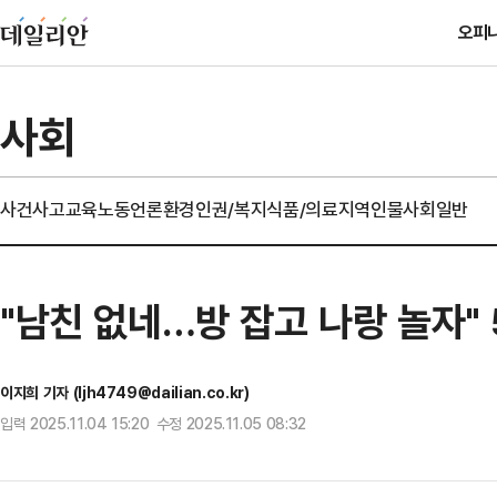
오피
사회
사건사고
교육
노동
언론
환경
인권/복지
식품/의료
지역
인물
사회일반
"남친 없네…방 잡고 나랑 놀자"
이지희 기자 (ljh4749@dailian.co.kr)
입력 2025.11.04 15:20 수정 2025.11.05 08:32