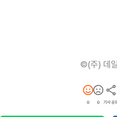
©(주) 데
기사 공
0
0