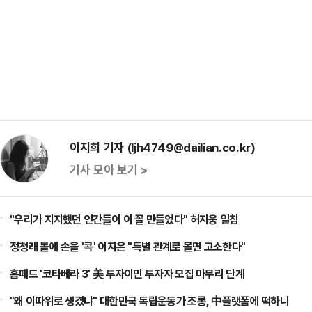
이지희 기자 (ljh4749@dailian.co.kr)
기사 모아 보기 >
"우리가 지지했던 인간들이 이 꼴 만들었다" 허지웅 일침
정청래 볼에 손을 '콕' 이지은 "특별 관계로 몰면 고소한다"
홈페드 '코타베라 3' 美 투자이민 투자자 모집 마무리 단계
"왜 이따위로 생겼냐" 대한민국 독립운동가 조롱, 中플랫폼에 떡하니