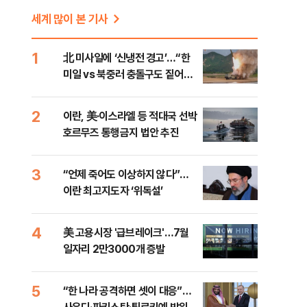
세계 많이 본 기사
1
北 미사일에 ‘신냉전 경고’…“한
미일 vs 북중러 충돌구도 짙어진
다”
2
이란, 美·이스라엘 등 적대국 선박
호르무즈 통행금지 법안 추진
3
“언제 죽어도 이상하지 않다”…
이란 최고지도자 ‘위독설’
4
美 고용시장 '급브레이크'…7월
일자리 2만3000개 증발
5
“한 나라 공격하면 셋이 대응”…