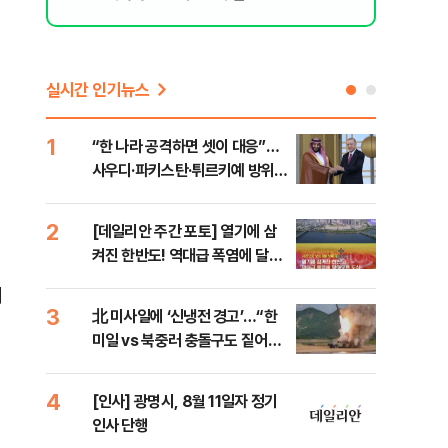
실시간 인기뉴스
1
6
“한 나라 공격하면 셋이 대응”…
[코
사우디·파키스탄·튀르키예 방위동
관망
맹 출범
2
7
[데일리안 주간 포토] 열기에 삼
美 
켜진 한반도! 역대급 폭염에 달아
일자
오른 도심!
계
3
8
北 미사일에 ‘신냉전 경고’…“한
"실
미일 vs 북중러 충돌구도 짙어진
투협
다”
분석
4
9
[인사] 광명시, 8월 11일자 정기
“우
인사 단행
러…