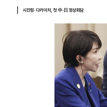
시진핑· 다카이치, 첫 中·日 정상회담