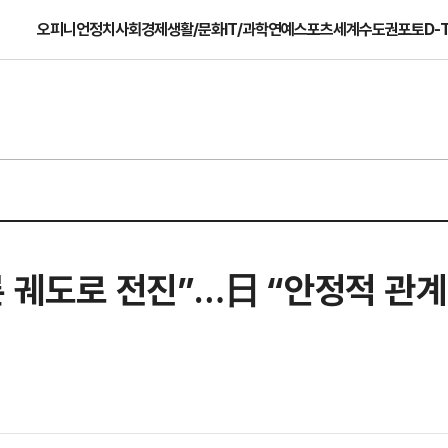
오피니언
정치
사회
경제
생활/문화
IT/과학
연예
스포츠
세계
수도권
포토
D-
바른 궤도로 전진”…日 “안정적 관계