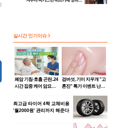
사우디·파키스탄·튀르키예 방위동
지
맹 출범