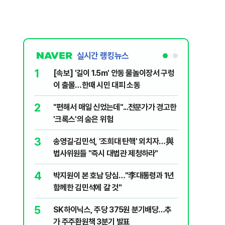
실시간 랭킹뉴스
1
6
[속보] '길이 1.5m' 안동 물놀이장서 구렁
'국장만 
이 출몰…한때 시민 대피 소동
'부글부글
2
7
"편해서 매일 신었는데"...전문가가 경고한
“우크라
'크록스'의 숨은 위험
유 3만t
3
8
송영길·김민석, '조희대 탄핵' 외치자…與
정청래 "
법사위원들 "즉시 대법관 제청하라"
민석 "자
4
9
박지원이 본 호남 당심…"李대통령과 1년
이란, 美
함께한 김민석에 갈 것"
즈 통행금
5
10
SK하이닉스, 주당 375원 분기배당…추
[데일리 
가 주주환원책 3분기 발표
민...홈