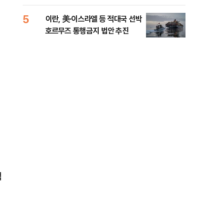
5
10
이란, 美·이스라엘 등 적대국 선박
“언
호르무즈 통행금지 법안 추진
이란
적