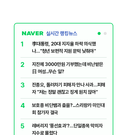
실시간 랭킹뉴스
1
6
李대통령, 20대 지지율 하락 의식했
'화장실서
나…"청년 보편적 지원 문턱 낮춰야"
기하던 男
2
7
지진에 3000만원 기부했는데 비난받은
"41도 넘
日 여성...무슨 일?
가 경고한
3
8
진종오, 돌려차기 피해자 만나 사과…피해
정청래, 
자 "저는 정말 괜찮고 징계 원치 않아"
대고 대통
4
9
보호종 비단뱀과 춤을?...스리랑카 미인대
"우리가 
회 참가자 결국
다" 허지
5
10
레버리지 '풍선효과'?…단일종목 막히자
北, 동해
지수로 몰렸다
사일 도발