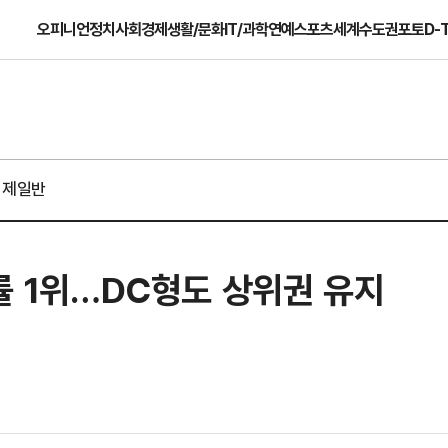
오피니언
정치
사회
경제
생활/문화
IT/과학
연예
스포츠
세계
수도권
포토
D-
경제일반
익률 1위…DC형도 상위권 유지