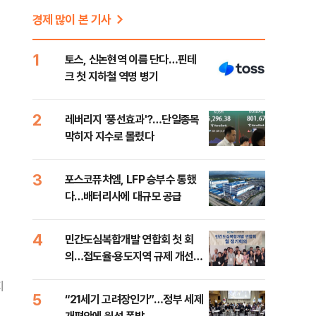
경제 많이 본 기사
1
토스, 신논현역 이름 단다…핀테
크 첫 지하철 역명 병기
2
레버리지 '풍선효과'?…단일종목
막히자 지수로 몰렸다
3
포스코퓨처엠, LFP 승부수 통했
다…배터리사에 대규모 공급
4
민간도심복합개발 연합회 첫 회
의…접도율·용도지역 규제 개선
건의
지
5
“21세기 고려장인가”…정부 세제