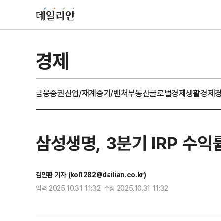
경제
금융
증권
산업/재계
중기/벤처
부동산
글로벌경제
생활경제
삼성생명, 3분기 IRP 수
김민환 기자 (kol1282@dailian.co.kr)
입력 2025.10.31 11:32 수정 2025.10.31 11:32