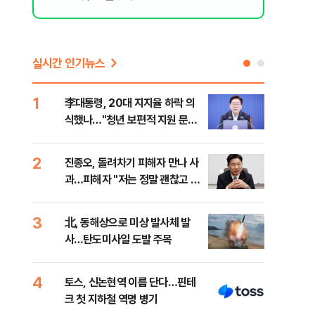
실시간 인기뉴스
1
6
李대통령, 20대 지지율 하락 의
[내
식했나…"청년 보편적 지원 문턱
찍는
낮춰야"
2
7
진종오, 돌려차기 피해자 만나 사
북한
적
과…피해자 "저는 정말 괜찮고 징
사일
계 원치 않아"
발
3
8
北, 동해상으로 미상 발사체 발
레버
사…탄도미사일 도발 주목
막히
4
9
토스, 신논현역 이름 단다…핀테
대우
직
크 첫 지하철 역명 병기
임 