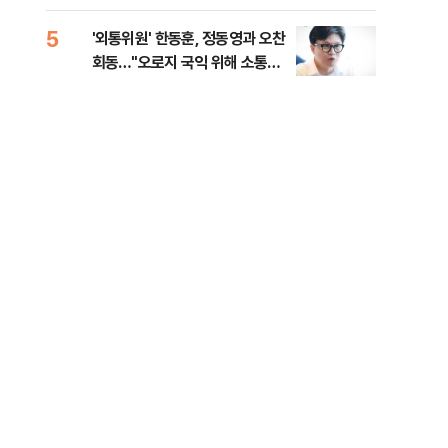
5
10
'외통위원' 한동훈, 정동영과 오찬
무등
회동…"오로지 국익 위해 소통할
대납
것"