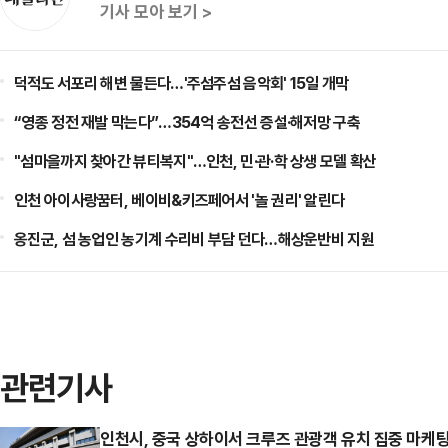
기사 모아 보기 >
덕적도 서포리 해변 물든다…'주섬주섬 음악회' 15일 개막
“영종 정전 재발 막는다”…354억 송전선 증설·해저망 구축
"섬마을까지 찾아간 뷰티복지"…인천, 민·관·학 상생 모델 확산
인천 아이사랑꿈터, 베이비&키즈페어서 '놀 권리' 알린다
옹진군, 섬 농업인 농기계 수리비 부담 던다…해상운반비 지원
관련기사
인천시, 중국 상하이서 크루즈 관광객 유치 집중 마케