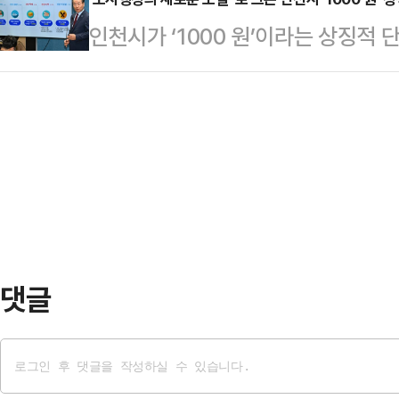
조선후기 강화도를 방비하기 위해 
을 추진키로 했다.구체적으로 인천로
인천시가 ‘1000 원’이라는 상징적
도 전역에 걸쳐 54개가 세워졌으나 
도입 확산을 꾀할 방침이다.도시첨
고, 세대와 계층을 아우르는 포용 행
남아있다.이번 ‘타박타박, 인천’은 
드에는 400…
지를 누릴 수 있다’는 메시지를 연달아 내
제선(이하 민통선) 안쪽 지역의 돈
배’, ‘1000원 아침밥’, ‘1000원 
성 북문을 시작으로 고려천도공원, 석
정책’이 단순한 가격 인하가 아닌, 
(터), 연미정 …
인천을 실현하는 정책으로 자리를 잡
난 달 한 여론조사 기관의 주민 생
댓글