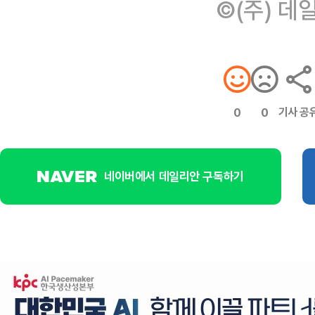
©(주) 데
기사 공
0
0
네이버에서 데일리안 구독하기