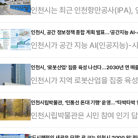
인천시는 최근 인천항만공사(IPA),
동유치단’을 구성, 중국 상하이를 방
팅을 실시했다고 31일 밝혔다.이번 
인천시, 공간 정보정책 종합 계획 발표…‘공간지능 AI-
인천시가 공간 지능 AI(인공지능)-시
즈 시장을 확대하기 위한 전략적 행
계획’을 발표했다.시는 30일 송도 
로얄 캐리비안 그룹(Royal Caribbea
획(2026년~2030년) 최종 보고
인천시, ‘로봇산업’ 집중 육성 나선다…2030년 연 매
아시아 회장과 단독 간담회를 갖고 인
인천시가 지역 로봇산업을 집중 육성해
털트윈국토 시범 사업 성과보고회와 
협력 방안을 논의했다.이번 간담회에
달성한다는 청사진을 내놨다.인천시는
가 추진하는 '인천-트윈(Incheon-T
산업 혁신성장 정책 발표 및 업무협약
인천시립박물관, ‘민통선 돈대 기행’ 운영…“타박타박 
시 운영 전략이 발표됐다.이 플랫폼은
인천시립박물관은 시민 참여 인기 답사
는 2022년 기준 1조 3600억원 규
행정 분야를 하나의 디지털 공간 위에
마지막 주제로 ‘민통선 돈대 기행’을
조원 이상으로 늘리기 위해 인공지능(
‘도시행정의 새로운 모델’ 로 크는 인천시 ‘1000 원’ 