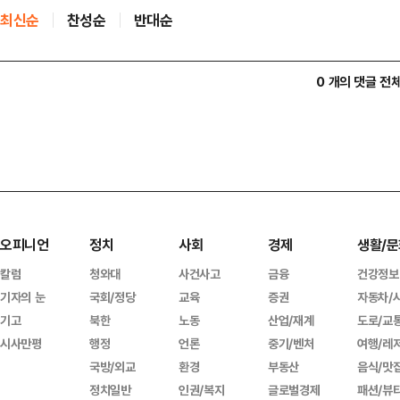
최신순
찬성순
반대순
0 개의 댓글 전
오피니언
정치
사회
경제
생활/문
칼럼
청와대
사건사고
금융
건강정보
기자의 눈
국회/정당
교육
증권
자동차/
기고
북한
노동
산업/재계
도로/교
시사만평
행정
언론
중기/벤처
여행/레
국방/외교
환경
부동산
음식/맛
정치일반
인권/복지
글로벌경제
패션/뷰