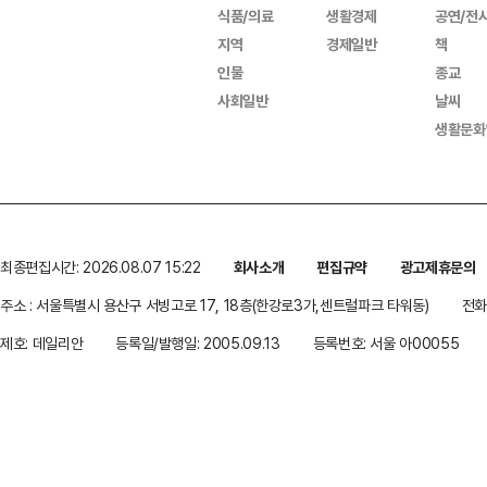
식품/의료
생활경제
공연/전
지역
경제일반
책
인물
종교
사회일반
날씨
생활문화
최종편집시간: 2026.08.07 15:22
회사소개
편집규약
광고제휴문의
주소 : 서울특별시 용산구 서빙고로 17, 18층(한강로3가,센트럴파크 타워동)
전화 
제호: 데일리안
등록일/발행일: 2005.09.13
등록번호: 서울 아00055