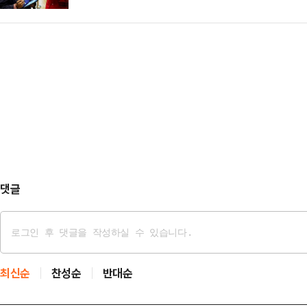
댓글
최신순
찬성순
반대순