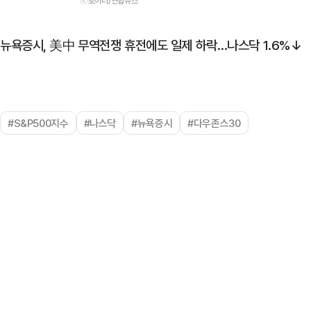
ⓒ로이터/연합뉴스
뉴욕증시, 美中 무역전쟁 휴전에도 일제 하락…나스닥 1.6%↓
#S&P500지수
#나스닥
#뉴욕증시
#다우존스30