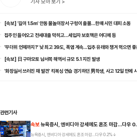
기사 모아 보기 >
[속보] '길이 1.5m' 안동 물놀이장서 구렁이 출몰…한때 시민 대피 소동
집주인 들어오고 전세대출 막히고…세입자 보호책은 어디에 등
'무더위 언제까지?' 낮 최고 39도, 폭염 계속…입추 유래와 챙겨 먹으면 좋
[속보] 日 구마모토 남서쪽 해역서 규모 5.1 지진 발생
'화장실서 쓰러진 채 발견' 킥복싱 연습 경기하던 男학생, 사고 12일 만에 
관련기사
속보
뉴욕증시, 엔비디아 강세에도 혼조 마감…다우 0
뉴욕증시, 엔비디아 강세에도 혼조 마감…다우 0.2%↓