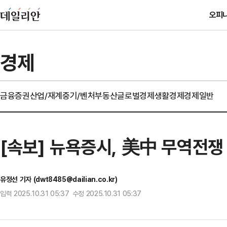
오피
경제
금융
증권
산업/재계
중기/벤처
부동산
글로벌경제
생활경제
경제일반
[속보] 뉴욕증시, 美中 무역전쟁
유정선 기자 (dwt8485@dailian.co.kr)
입력 2025.10.31 05:37 수정 2025.10.31 05:37