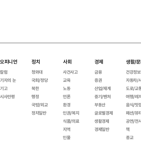
오피니언
정치
사회
경제
생활/문
칼럼
청와대
사건사고
금융
건강정보
기자의 눈
국회/정당
교육
증권
자동차/
기고
북한
노동
산업/재계
도로/교
시사만평
행정
언론
중기/벤처
여행/레
국방/외교
환경
부동산
음식/맛
정치일반
인권/복지
글로벌경제
패션/뷰
식품/의료
생활경제
공연/전
지역
경제일반
책
인물
종교