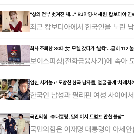
받게 됐다.22일 오키나와타임즈 등
부사관 A(43·남)씨와 병사 B(24·
"상의 전부 벗겨진 채…" BJ아영·서세원, 캄보디아 
최근 캄보디아에서 한국인을 노린 납
내렸다.제15고사특과연대 소속인 이들
년 전 고(故) BJ아영(본명 변아영)
4일 당직 근무 중 부대에서 성관계를
변씨는 지난 2023년 6월2일 지인
회사 조퇴한 30대女, 모텔 갔다가 '발칵'…급히 112
부대에 스스로 신고하면서 드러났다. 
보이스피싱(전화금융사기)에 속아 모
도 프놈펜 인근 칸달주의 한 공사장에
고 반성의 뜻을 나타내고 있다"고 전
직장인이 모텔에 붙은 경찰의 피싱 
태로 발견됐다.캄보디아 현지 경찰은
다.28일 경찰에 따르면 지난달 5일
임신 시켜놓고 도망친 한국 남자들, 얼굴 공개 '차례차례
체포했다. 이들은 변씨가 자신들이 
한국인 남성과 필리핀 여성 사이에서 
무 중인 30대 여성 A씨는 자신을 
던 중 발작을 일으켜 사망했으며 이
(Kopino)'와 그들의 아버지로 지
터 "바로 확인해야 하는 등기가 왔다
지만 시신 발견 …
민단체 '양육비를 해결하는 사람들(구
국민의힘 "李대통령, 말레이서 트럼프 만찬 불참"
따라 온라인에서 등기를 확인한 A씨
국민의힘은 이재명 대통령이 아세안
지난 25일 자신의 소셜미디어(SNS
과 본인 명의의 대포통장 입출금 명세