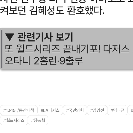
켜보던 김혜성도 환호했다.
▼ 관련기사 보기
또 월드시리즈 끝내기포! 다저스 
오타니 2홈런·9출루
#10·15부동산대책
#LA다저스
#국민의힘
#김영선
#명태균
#월드시리즈
#장동혁