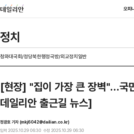
오피
정치
청와대
국회/정당
북한
행정
국방/외교
정치일반
[현장] "집이 가장 큰 장벽"…국민
데일리안 출근길 뉴스]
정광호 기자 (mkj6042@dailian.co.kr)
입력 2025.10.29 06:30 수정 2025.10.29 06:30