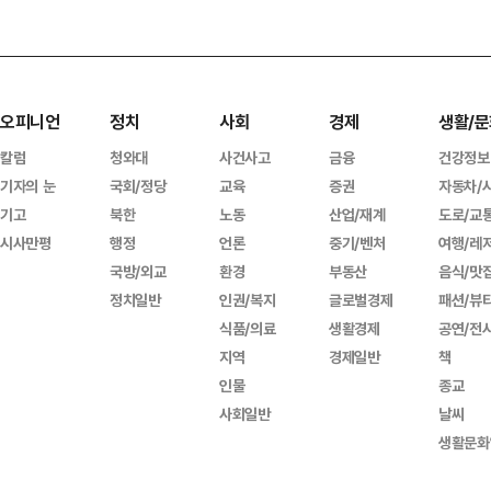
오피니언
정치
사회
경제
생활/문
칼럼
청와대
사건사고
금융
건강정보
기자의 눈
국회/정당
교육
증권
자동차/
기고
북한
노동
산업/재계
도로/교
시사만평
행정
언론
중기/벤처
여행/레
국방/외교
환경
부동산
음식/맛
정치일반
인권/복지
글로벌경제
패션/뷰
식품/의료
생활경제
공연/전
지역
경제일반
책
인물
종교
사회일반
날씨
생활문화