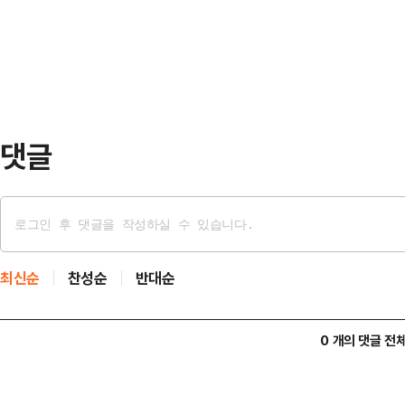
승리, 시리즈 1패 뒤 2연승을 달렸다
월23일 …
18회 승부는 2018년 월드시리즈 
께 월드시리즈 최장 이닝 타이 기록.끝
댓글
최신순
찬성순
반대순
0 개의 댓글 전