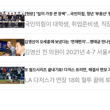
방문한 말레이시아에서 도널드 트럼프
개하며 이들의 소재 파악, 친자 확인 
문이다.이후 이…
"국민들은 외교를 포기한 '외포자' 이
[현장] "집이 가장 큰 장벽"…국민의힘, 청년 '부동산'
고 밝혔다.그는 "2014년에 출생한
국민의힘이 대학생, 취업준비생, 직장인
다.박수영 국민의힘 의원은 28일 오
있다"면서 한 남성이 코피노 자녀를
부동산 대책으로 직접적인 피해를 입
일 말레이시아에서 열린 아세안 회의
활동가는 지난…
들었다. 청년들은 정부 정책으로 인
김영선이 오세훈에 보냈다는 '연애편지'…명태균 만나달
참함으로써 제대로 이야기조차 못 나
김영선 전 의원이 2021년 4·7 
책 마련을 요구했고, 국민의힘은 청년
원은 "이 대통령이 트럼프 대통령을 
에게 연달아 문자메시지를 보내며 '
경을 조성하겠다고 약속했다.국민
"지난 6월 16일…
청했던 것으로 28일 나타났다. 김 
또 월드시리즈 끝내기포! 다저스 프리먼, 해결사 면모
의힘 지도부는 28일 서울청년센터마
LA 다저스가 연장 18회 혈투 끝
례 보냈지만, 오 시장은 답장하지 않
담회'를 개최했다. 이 자리에는 장동
즈에서 한 발 앞서나갔다.다저스는 2
국회 행정안전위원회의 서울시 국정감
희·조정훈 의원 및 심교…
에서 펼쳐진 ‘2025 메이저리그(ML
(오시장)한테 계속 문자를 보냈는데 
4선승제)에서 연장 18회말 프레디 
해 논란이 일었다.김 전 의원은 202