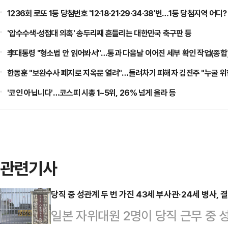
1236회 로또 1등 당첨번호 '12·18·21·29·34·38'번…1등 당첨지역 어디?
'압수수색·성접대 의혹' 송두리째 흔들리는 대한민국 축구판 등
李대통령 "형소법 안 읽어봐서"…통과 다음날 이어진 세부 확인 작업(종합)
한동훈 "보완수사 폐지로 지옥문 열려"…돌려차기 피해자 김진주 "누굴 위한
'코인 아닙니다'…코스피 시총 1~5위, 26% 넘게 올라 등
관련기사
당직 중 성관계 두 번 가진 43세 부사관·24세 병사, 
일본 자위대원 2명이 당직 근무 중 