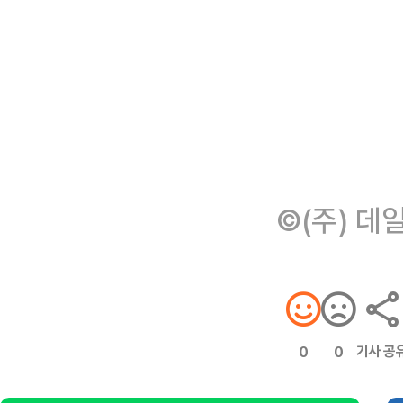
©(주) 데
기사 공
0
0