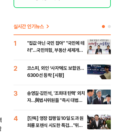
실시간 인기뉴스
1
6
"집값 아닌 국민 잡아" "국민에 테
유용
러"…국민의힘, 부동산 세제개편
규탄
안 맹폭
36
2
7
코스피, 외인 ‘사자’에도 보합권…
“정
6300선 등락 [시황]
대사
3
8
송영길·김민석, '조희대 탄핵' 외치
[단
자…與법사위원들 "즉시 대법관
1%
제청하라"
4
9
[단독] 영장 집행일 10일 도과 원
국힘
책
희룡 포렌식 시도한 특검…"위법
수·
학