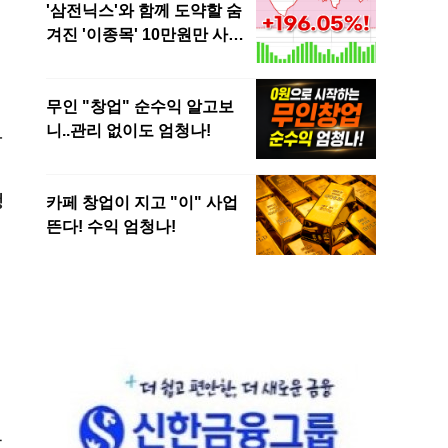
합
행
하