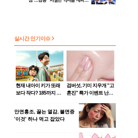
심"…김용 "처절한 역사를 계파선
거 말장난으로 쓰나"