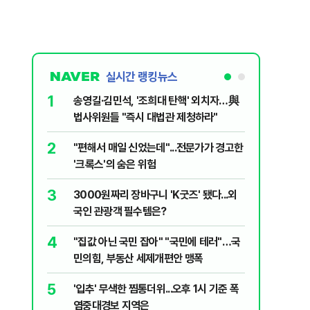
실시간 랭킹뉴스
1
6
송영길·김민석, '조희대 탄핵' 외치자…與
변경신고
법사위원들 "즉시 대법관 제청하라"
종 전환 여
2
7
"편해서 매일 신었는데"...전문가가 경고한
폭염에 아
'크록스'의 숨은 위험
다?…'기
3
8
3000원짜리 장바구니 'K굿즈' 됐다...외
"아빠, 
국인 관광객 필수템은?
640마력
4
9
"집값 아닌 국민 잡아" "국민에 테러"…국
송영길, 
민의힘, 부동산 세제개편안 맹폭
히려 이인
5
10
'입추' 무색한 찜통더위...오후 1시 기준 폭
“정부 믿
염중대경보 지역은
양도세 혜