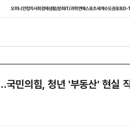
오피니언
정치
사회
경제
생활/문화
IT/과학
연예
스포츠
세계
수도권
포토
D-
"…국민의힘, 청년 '부동산' 현실 