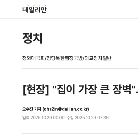
정치
청와대
국회/정당
북한
행정
국방/외교
정치일반
[현장] "집이 가장 큰 장벽
오수진 기자 (ohs2in@dailian.co.kr)
입력 2025.10.29 00:00 수정 2025.10.29 07:36