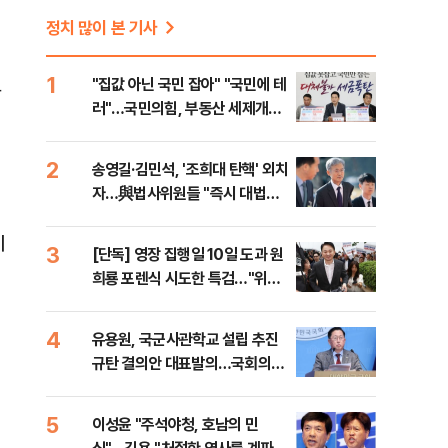
정치 많이 본 기사
1
"집값 아닌 국민 잡아" "국민에 테
만
러"…국민의힘, 부동산 세제개편
안 맹폭
2
송영길·김민석, '조희대 탄핵' 외치
자…與법사위원들 "즉시 대법관
제청하라"
기
3
[단독] 영장 집행일 10일 도과 원
희룡 포렌식 시도한 특검…"위법
증거 수집" 지적
4
유용원, 국군사관학교 설립 추진
규탄 결의안 대표발의…국회의원
36명 동참
5
이성윤 "주석야청, 호남의 민