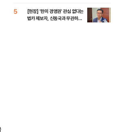
증거 수집" 지적
5
10
[현장] '한미 경영권' 관심 없다는
수술
법카 제보자, 신동국과 무관하다
국이
지만...
의 
급