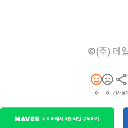
©(주) 데
기사 공
0
0
네이버에서 데일리안 구독하기