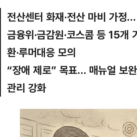
전산센터 화재·전산 마비 가정
금융위·금감원·코스콤 등 15개
환·루머대응 모의
“장애 제로” 목표… 매뉴얼 보완
관리 강화