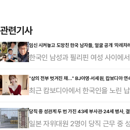
관련기사
임신 시켜놓고 도망친 한국 남자들, 얼굴 공개 '차례차례
한국인 남성과 필리핀 여성 사이에서 
(Kopino)'와 그들의 아버지로 지
민단체 '양육비를 해결하는 사람들(구
"상의 전부 벗겨진 채…" BJ아영·서세원, 캄보디아 
최근 캄보디아에서 한국인을 노린 납
지난 25일 자신의 소셜미디어(SNS
년 전 고(故) BJ아영(본명 변아영)
개하며 이들의 소재 파악, 친자 확인 
변씨는 지난 2023년 6월2일 지인
당직 중 성관계 두 번 가진 43세 부사관·24세 병사, 
고 밝혔다.그는 "2014년에 출생한
일본 자위대원 2명이 당직 근무 중 
도 프놈펜 인근 칸달주의 한 공사장에
있다"면서 한 남성이 코피노 자녀를