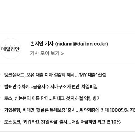
손지연 기자 (nidana@dailian.co.kr)
기사 모아 보기 >
뱅크샐러드, 보유 대출 이자 절감액 제시…‘MY 대출’ 신설
발표만 수차례…금융지주 지배구조 개편안 '차일피일'
토스, 신논현역 이름 단다…핀테크 첫 지하철 역명 병기
기업은행, 비대면 '햇살론 특례보증' 출시…취약계층에 최대 1000만원 지
토스뱅크, '키워봐요 31일적금' 출시…매일 저금하면 최고 연 10%