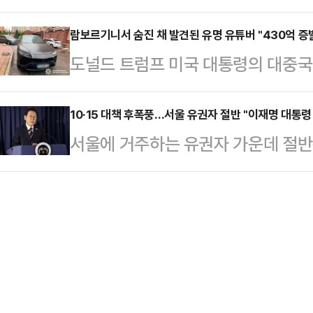
받게 됐다.22일 오키나와타임즈 등
태로 발견됐다.캄보디아 현지 경찰은
활동가는 지난…
부사관 A(43·남)씨와 병사 B(24·
람보르기니서 숨진 채 발견된 유명 유튜버 "430억 증
체포했다. 이들은 변씨가 자신들이 
도널드 트럼프 미국 대통령의 대중국
내렸다.제15고사특과연대 소속인 이들
던 중 발작을 일으켜 사망했으며 이
데 우크라이나에서 활동한 유명 암호
4일 당직 근무 중 부대에서 성관계를
지만 시신 발견 …
14일(현지시간) 글로벌 블록체인 
10·15 대책 후폭풍…서울 유권자 절반 "이재명 대통령
부대에 스스로 신고하면서 드러났다. 
서울에 거주하는 유권자 가운데 절반
이나 경찰은 콘스탄틴 갈리치(32)가
고 반성의 뜻을 나타내고 있다"고 전
'잘못하고 있다'고 평가한 것으로 
르기니 차량 안에서 머리에 총상을 
로 묶은 10·15 부동산 대책에 대
리치의 시신 옆에서 그의 이름으로 
다.28일 한국사회여론연구소(KSOI
"갈리치가 며칠 전 '재정적 어려움으
25~26일 서울시에 거주하는 만 18
말했고, 작별 인사와 메…
르면 응답자의 49.0%는 '이 대통
문에 부정평가를 내렸다.긍정평가인 