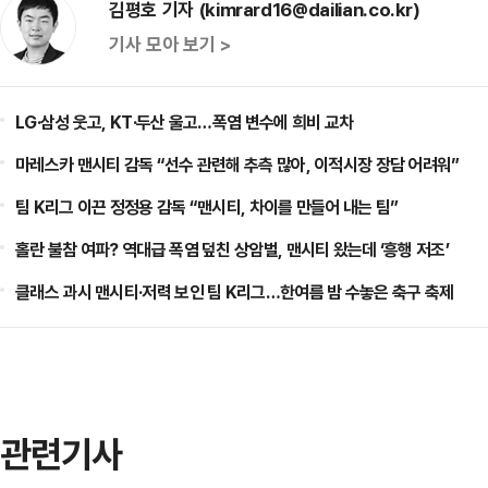
김평호 기자 (kimrard16@dailian.co.kr)
기사 모아 보기 >
LG·삼성 웃고, KT·두산 울고…폭염 변수에 희비 교차
마레스카 맨시티 감독 “선수 관련해 추측 많아, 이적시장 장담 어려워”
팀 K리그 이끈 정정용 감독 “맨시티, 차이를 만들어 내는 팀”
홀란 불참 여파? 역대급 폭염 덮친 상암벌, 맨시티 왔는데 ‘흥행 저조’
클래스 과시 맨시티·저력 보인 팀 K리그…한여름 밤 수놓은 축구 축제
관련기사