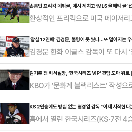
손흥민 프리킥 데뷔골, 메시 제치고 ‘MLS 올해의 골’ 
환상적인 프리킥으로 미국 메이저리그
(LAFC)이 ‘MLS 올해의 골’ 주인
국시각) 홈페이지를 통해 “손흥민의 
‘잠실 12연패’ 김경문, 불명예 못 씻나…또 멀어지는 
김경문 한화 이글스 감독이 또 다시 
됐다”며 “한국의 슈퍼스타가 8월 2
화는 27일 서울 잠실구장에서 열린 
린 놀라운 프리킥이 ‘2025 AT&T
리즈(KS·7전 4승제) 2차전에서 L
김기춘 전 비서실장, ‘한국시리즈 VIP’ 관람 도마 위로 
표했다.1996년 도입된 ‘MLS 올해
KBO가 '문화계 블랙리스트' 작성으
1회초부터 LG 선발 임찬규를 두들겨
수가 수상에 성공한 건 손흥민이 처
서실장을 프로야구 한국시리즈(KS) 
모았던 류현진이 3이닝 동안 7피안타
에서 지적을 받았다.더불어민주당 박
KS 2연승에도 방심 없는 염경엽 감독 “이제 시작한다
지면서 뼈아픈 역전패를 당했다.김경
홈에서 열린 한국시리즈(KS·7전 4승
원회 국정감사에서 “김기춘 전 비서
크스’를 떨쳐내지 못했다는 점에서 
염경엽 LG트윈스 감독이 방심을 경계
지원 배제를 지시해 징역 2년을 선고받