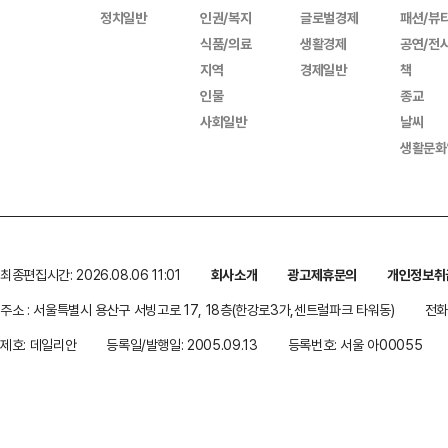
정치일반
인권/복지
글로벌경제
패션/뷰
식품/의료
생활경제
공연/전
지역
경제일반
책
인물
종교
사회일반
날씨
생활문화
최종편집시간: 2026.08.06 11:01
회사소개
광고제휴문의
개인정보취
주소 : 서울특별시 용산구 서빙고로 17, 18층(한강로3가,센트럴파크 타워동)
전화 
제호: 데일리안
등록일/발행일: 2005.09.13
등록번호: 서울 아00055