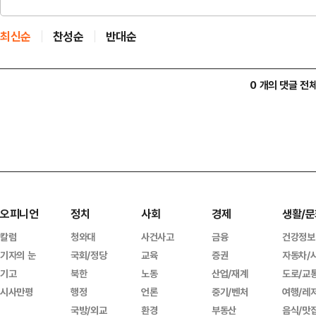
최신순
찬성순
반대순
0 개의 댓글 전
오피니언
정치
사회
경제
생활/문
칼럼
청와대
사건사고
금융
건강정보
기자의 눈
국회/정당
교육
증권
자동차/
기고
북한
노동
산업/재계
도로/교
시사만평
행정
언론
중기/벤처
여행/레
국방/외교
환경
부동산
음식/맛