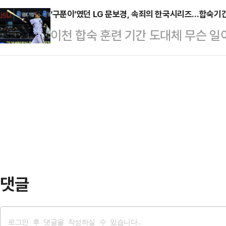
…
린 프로야구 2025 KBO 포스트시즌
‘구푼이’였던 LG 문보경, 속죄의 한국시리즈…합숙기간
한 것은 사회적인 인식이 떨어졌다고 
이천 합숙 훈련 기간 도대체 무슨 일
한화 이글스에 11-5로 승리했다.전
다.KBO는 매년 KS에서 전직 총재를
문보경이 한국시리즈서 또 맹타를 
에 성공한 LG는 홈 1,2차전을 모
두고도 …
경은 27일 잠실야구장에서 열린 프로
나서게 됐다.역대 한국시리즈에서 1,
즈(KS·7전 4승제) 2차전서 홈런 
무려 90.48%(21번 중 19차례)
13-5 대승을 견인했다.1차전에서도 
문보경은 LG가 KS 우승을 차지한다
심각한 타격 부진에 빠졌던 문보경의 
댓글