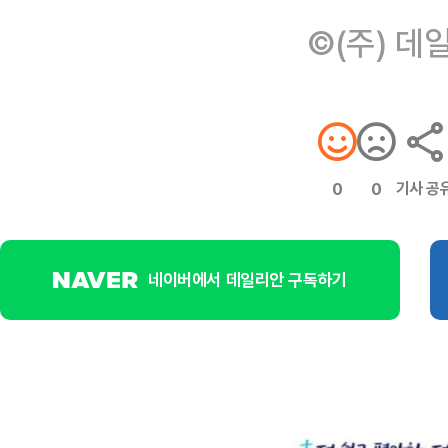
©(주) 데
기사 공
0
0
네이버에서 데일리안 구독하기