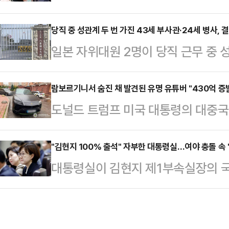
(Kopino)'와 그들의 아버지로 지
태로 발견됐다.캄보디아 현지 경찰은
민단체 '양육비를 해결하는 사람들(구
당직 중 성관계 두 번 가진 43세 부사관·24세 병사, 
체포했다. 이들은 변씨가 자신들이 
일본 자위대원 2명이 당직 근무 중 
지난 25일 자신의 소셜미디어(SNS
던 중 발작을 일으켜 사망했으며 이
받게 됐다.22일 오키나와타임즈 등
개하며 이들의 소재 파악, 친자 확인 
지만 시신 발견 …
부사관 A(43·남)씨와 병사 B(24·
람보르기니서 숨진 채 발견된 유명 유튜버 "430억 증
고 밝혔다.그는 "2014년에 출생한
도널드 트럼프 미국 대통령의 대중국
내렸다.제15고사특과연대 소속인 이들
있다"면서 한 남성이 코피노 자녀를
데 우크라이나에서 활동한 유명 암호
4일 당직 근무 중 부대에서 성관계를
활동가는 지난…
14일(현지시간) 글로벌 블록체인 
"김현지 100% 출석" 자부한 대통령실…여야 충돌 속 
부대에 스스로 신고하면서 드러났다. 
대통령실이 김현지 제1부속실장의 국
이나 경찰은 콘스탄틴 갈리치(32)가
고 반성의 뜻을 나타내고 있다"고 전
다는 입장을 고수하고 있다. 사실상 
르기니 차량 안에서 머리에 총상을 
부를 두고 신경전을 벌이는 탓에 공
리치의 시신 옆에서 그의 이름으로 
과열에 김 실장을 둘러싼 확인되지 