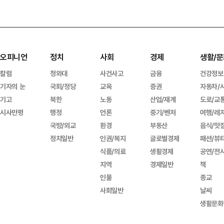
오피니언
정치
사회
경제
생활/문
칼럼
청와대
사건사고
금융
건강정보
기자의 눈
국회/정당
교육
증권
자동차/
기고
북한
노동
산업/재계
도로/교
시사만평
행정
언론
중기/벤처
여행/레
국방/외교
환경
부동산
음식/맛
정치일반
인권/복지
글로벌경제
패션/뷰
식품/의료
생활경제
공연/전
지역
경제일반
책
인물
종교
사회일반
날씨
생활문화