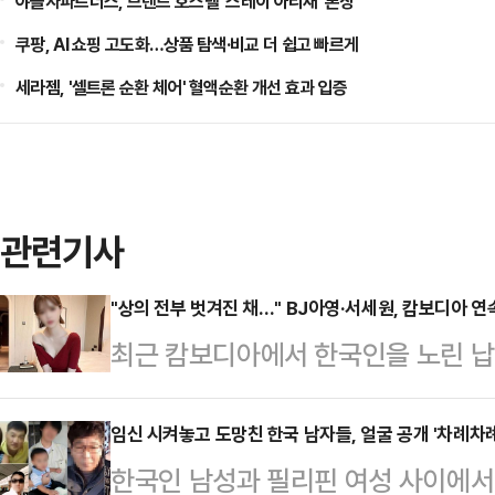
야놀자파트너스, 브랜드 호스텔 '스테이 아리재' 론칭
쿠팡, AI 쇼핑 고도화…상품 탐색·비교 더 쉽고 빠르게
세라젬, '셀트론 순환 체어' 혈액순환 개선 효과 입증
관련기사
"상의 전부 벗겨진 채…" BJ아영·서세원, 캄보디아 
최근 캄보디아에서 한국인을 노린 납
년 전 고(故) BJ아영(본명 변아영)
변씨는 지난 2023년 6월2일 지인
임신 시켜놓고 도망친 한국 남자들, 얼굴 공개 '차례차례
한국인 남성과 필리핀 여성 사이에서 
도 프놈펜 인근 칸달주의 한 공사장에