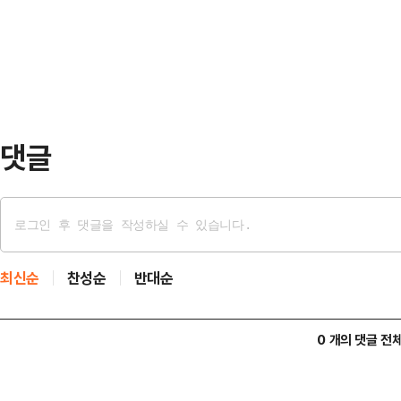
"갈리치가 며칠 전 '재정적 어려움으
부담으로 이어질 것이라는 우려가 나
말했고, 작별 인사와 메…
위원회는 오는 29일 전체회의를 열
증인 및 참고인 채택 안건을 논의한다
조율을 진행하지만,…
댓글
최신순
찬성순
반대순
0 개의 댓글 전