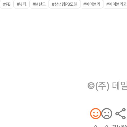
#PB
#뷰티
#브랜드
#상생형PB모델
#에이블리
#에이블리
©(주) 데
기사 공