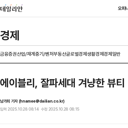
오피
경제
금융
증권
산업/재계
중기/벤처
부동산
글로벌경제
생활경제
경제일반
에이블리, 잘파세대 겨냥한 뷰티 P
남가희 기자 (hnamee@dailian.co.kr)
입력 2025.10.28 08:14 수정 2025.10.28 08:15