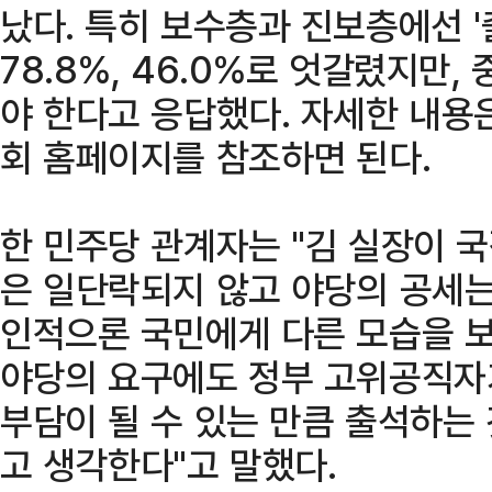
났다. 특히 보수층과 진보층에선 '
78.8%, 46.0%로 엇갈렸지만,
야 한다고 응답했다. 자세한 내
회 홈페이지를 참조하면 된다.
한 민주당 관계자는 "김 실장이 
은 일단락되지 않고 야당의 공세는
인적으론 국민에게 다른 모습을 
야당의 요구에도 정부 고위공직자
부담이 될 수 있는 만큼 출석하는
고 생각한다"고 말했다.