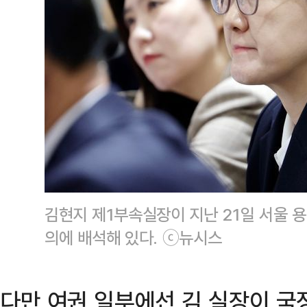
김현지 제1부속실장이 지난 21일 서울 
의에 배석해 있다. ⓒ뉴시스
다만 여권 일부에선 김 실장이 국