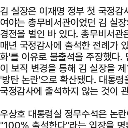
김 실장은 이재명 정부 첫 국정감
여야는 총무비서관이었던 김 실장
경전을 벌인 바 있다. 총무비서관은
매년 국정감사에 출석한 전례가 있
화'를 이유로 불출석을 주장했다.
이 보직 변경을 통해 김 실장을
'방탄 논란'으로 확산됐다. 대통
국정감사에 출석하지 않는 것이 
우상호 대통령실 정무수석은 논란
"100% 출석한다"라는 입장을 명