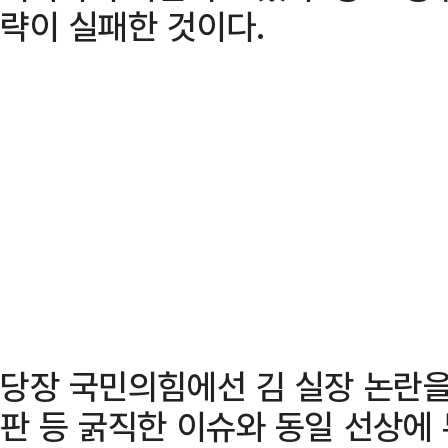
략이 실패한 것이다.
당장 국민의힘에선 김 실장 논란을
판 등 굵직한 이슈와 동일 선상에