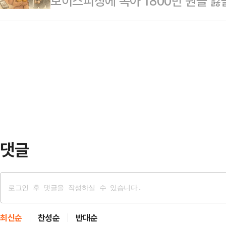
보이스피싱에 속아 1800만 원을 잃
치 패거리들이 겁나는가요? 후환이 두
미디어(SNS)에 "이번 일로 저의 
덕분에 되레 1억 원가량의 이익을 거
겸 변호사 이상민(향년 67세, 대전,
팬 여러분과 …
마더십(Mothership) 등 외신에 
이다. 한낱 공무원 월급쟁이들로 전
씨는 최근 자신을 ‘경찰관’이라 밝힌
얼굴 들 수 없게 한 호통이다.대법
세탁 사건에 연루됐다”는 전화를 받
의 도…
홍콩의 계좌로 41만 바트(약 1800
예금 1400만 바트(약 6억 원)를 
댓글
최신순
찬성순
반대순