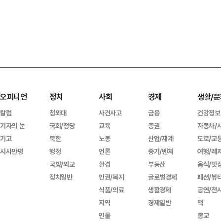
오피니언
정치
사회
경제
생활/문
칼럼
청와대
사건사고
금융
건강정보
기자의 눈
국회/정당
교육
증권
자동차/
기고
북한
노동
산업/재계
도로/교
시사만평
행정
언론
중기/벤처
여행/레
국방/외교
환경
부동산
음식/맛
정치일반
인권/복지
글로벌경제
패션/뷰
식품/의료
생활경제
공연/전
지역
경제일반
책
인물
종교