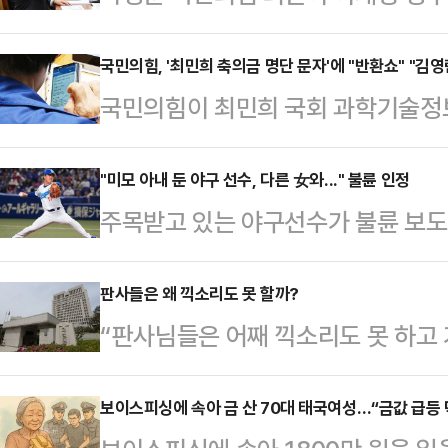
보이고 있다. 이재명 정권의 실세로
향한 의혹들을 제기하며 주목받은데다
국민의힘, '최민희 축의금 명단 문자'에 "반환쇼" "김영
국민의힘이 최민희 국회 과학기술
기술정보방송통신위원회 위원장의 자
기관 및 기업 관계자들의 축의금 명
본부장 사퇴의 건을 이슈로 띄우면서
에 포착된 것과 관련해 "김영란법(부
"미모 아내 둔 야구 선수, 다른 女와..." 불륜 인정
에서도 최근 박 의원의 활약을 인정
주목받고 있는 야구선수가 불륜 보도
하며 맹공을 퍼붓고 있다.서울신문이
국감에 초점을 맞춘 질의가 좀 더 
일 일본 주간지 주간문춘은 주니치 
은 26일 국회 본회의장에서 텔레그
에 따르면 박정훈 의원은 국…
주고받은 메시지를 공개하며 "이번 F
판사들은 왜 끽소리도 못 할까?
등의 이름과 액수가 적힌 명단을 보좌
“판사님들은 어째 끽소리도 못 하고 
취를 주목하고 있는 야나기가 정작 
원은 입금 완료", "90만원은 김 
고 있고, 사법권의 독립과 권위를 무
상황"이라고 보도했다.특히 야나기가 
에 최 위원장 측(의원실)…
가요! 기백도 없고 분노할 줄도 모르
보이스피싱에 속아 금 산 70대 태국여성…“금값 급등 덕
혼해 두 아들을 양육 중인 터라 더욱