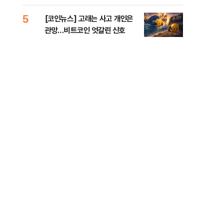
오른
5
10
[코인뉴스] 고래는 사고 개인은
“우
관망…비트코인 엇갈린 신호
러…