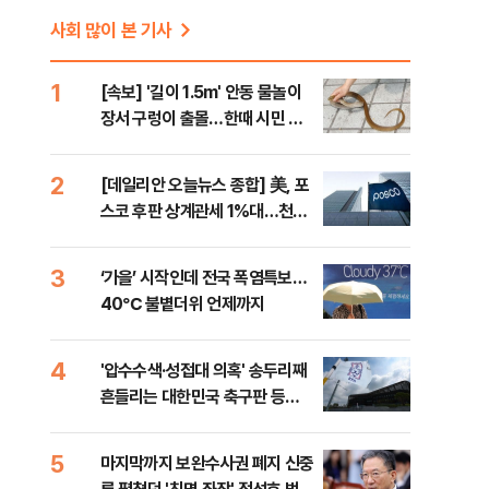
사회 많이 본 기사
1
[속보] '길이 1.5m' 안동 물놀이
장서 구렁이 출몰…한때 시민 대
피 소동
2
[데일리안 오늘뉴스 종합] 美, 포
스코 후판 상계관세 1%대…천하
람, 의원 최초 논산훈련소 2박3일
'입소'
3
‘가을’ 시작인데 전국 폭염특보…
40℃ 불볕더위 언제까지
4
'압수수색·성접대 의혹' 송두리째
흔들리는 대한민국 축구판 등
[8/7(금) 데일리안 출근길 뉴스]
5
마지막까지 보완수사권 폐지 신중