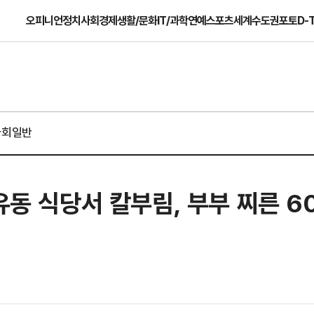
오피니언
정치
사회
경제
생활/문화
IT/과학
연예
스포츠
세계
수도권
포토
D-
사회일반
수유동 식당서 칼부림, 부부 찌른 