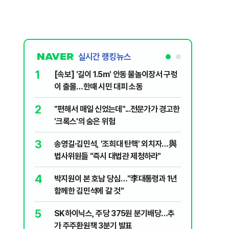
실시간 랭킹뉴스
1
6
[속보] '길이 1.5m' 안동 물놀이장서 구렁
'국장만 
이 출몰…한때 시민 대피 소동
'부글부글
2
7
"편해서 매일 신었는데"...전문가가 경고한
“우크라
'크록스'의 숨은 위험
유 3만t
3
8
송영길·김민석, '조희대 탄핵' 외치자…與
정청래 "
법사위원들 "즉시 대법관 제청하라"
민석 "자
4
9
박지원이 본 호남 당심…"李대통령과 1년
이란, 美
함께한 김민석에 갈 것"
즈 통행금
5
10
SK하이닉스, 주당 375원 분기배당…추
[데일리 
가 주주환원책 3분기 발표
민...홈