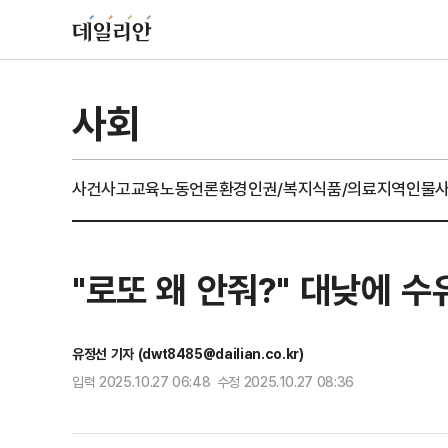
사회
사건사고
교육
노동
언론
환경
인권/복지
식품/의료
지역
인물
"로또 왜 안줘?" 대낮에 
유정선 기자 (dwt8485@dailian.co.kr)
입력 2025.10.27 06:48 수정 2025.10.27 08:36