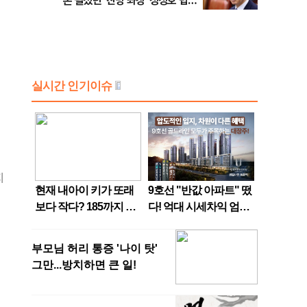
론 펼쳤던 '친명 좌장' 정성호 법무
부 장관 [뉴스속인물]
지