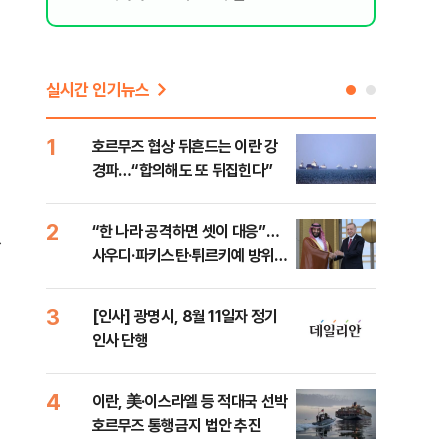
실시간 인기뉴스
1
6
호르무즈 협상 뒤흔드는 이란 강
美 
경파…“합의해도 또 뒤집힌다”
일자
2
7
“한 나라 공격하면 셋이 대응”…
"실
했
사우디·파키스탄·튀르키예 방위동
투협
맹 출범
분석
3
8
[인사] 광명시, 8월 11일자 정기
北 
인사 단행
미일
다”
4
9
이란, 美·이스라엘 등 적대국 선박
[데
호르무즈 통행금지 법안 추진
켜진