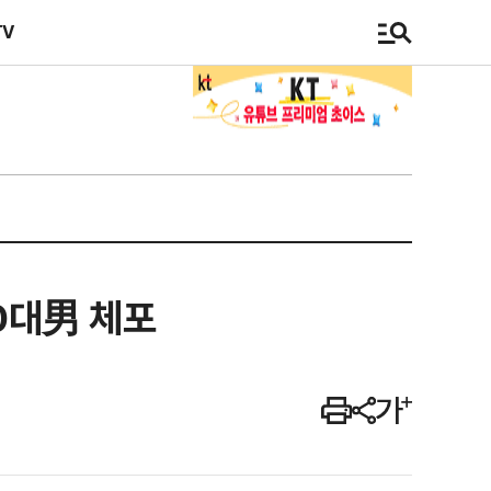
TV
60대男 체포