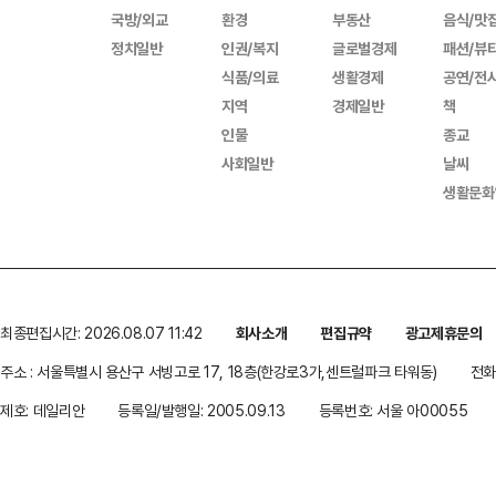
국방/외교
환경
부동산
음식/맛
정치일반
인권/복지
글로벌경제
패션/뷰
식품/의료
생활경제
공연/전
지역
경제일반
책
인물
종교
사회일반
날씨
생활문화
최종편집시간: 2026.08.07 11:42
회사소개
편집규약
광고제휴문의
주소 : 서울특별시 용산구 서빙고로 17, 18층(한강로3가,센트럴파크 타워동)
전화 
제호: 데일리안
등록일/발행일: 2005.09.13
등록번호: 서울 아00055