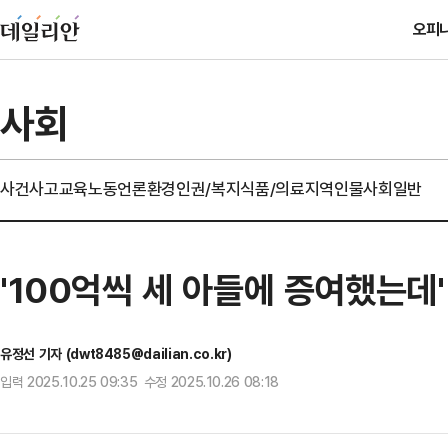
오피
사회
사건사고
교육
노동
언론
환경
인권/복지
식품/의료
지역
인물
사회일반
'100억씩 세 아들에 증여했는데
유정선 기자 (dwt8485@dailian.co.kr)
입력 2025.10.25 09:35 수정 2025.10.26 08:18