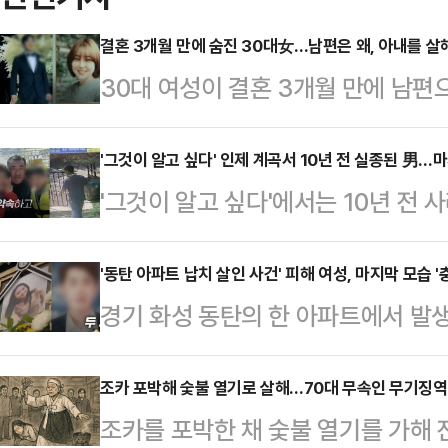
결혼 3개월 만에 숨진 30대女…남편은 왜, 아내를 
30대 여성이 결혼 3개월 만에 남
다.30일 오후 11시10분 방송되는 S
서울 강서구에서 발생한 유혜영씨 사
'그것이 알고 싶다' 인제 계곡서 10년 전 실종된 男…
'그것이 알고 싶다'에서는 10년 전 
일 오후 2시25분경 아내가 사망한 
행적을 쫓는다.26일 방송되는 SBS 
됐다. 구급대가 현장에 도착했을 때 
난 2015년 지인과 함께 강원도 인
'동탄 아파트 납치 살인 사건' 피해 여성, 마지막 모습
있던 여성 시신이 있었다.남편 서씨
경기 화성 동탄의 한 아파트에서 발
다.이혼 후 두 아이를 홀로 키우며, 
을 가진 뒤 함께 귀가했다. 서씨는
다.31일 오후 11시 10분 방송되는 
는 김주철씨는 지난 2015년 5월 
먹은…
12일 전 남자친구에게 납치된 뒤 
조카 포박해 숯불 열기로 살해…70대 무속인 무기징역
어린이날에 두 아들과 뭘 하고 보낼
조카를 포박한 채 숯불 열기를 가해 
다룬다.지난 5월 12일 오전 10시 
앞두고 사라진 것이다.실종 이틀 전