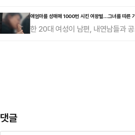
역을 선고받았다.25일 법조계에 따
여성의 비명이 울려 퍼졌다. 소리에
사)는 이날 선고 공판에서 살인 혐의
애엄마를 성매매 1000번 시킨 여왕벌…그녀를 따른 
피를 흘린 채 쓰러져 있는 여성을 발
한 20대 여성이 남편, 내연남들과 공
무기징역을 선고했다.법원은 또 같은 
타이로 양손이 결박돼 있었고, 머리
성매매를 강요한 사건이 알려져 충격을 
에게는 각각 징역 20∼25년을, 살
다'에 따르면 3년 전 대구에서 감금 
10년을 선고했다.A씨 등은 지난해 
모님께 혼인 신고했다고 통보한 후 연
을 이용해 30대 여성 B씨를 살해한
해 5월 남편과 살던 집에서 나온 뒤
게 일을…
떠올랐다.A씨는 "내가 원해서 한 게
(신씨와) 혼인 신고를 했다"고 말했
댓글