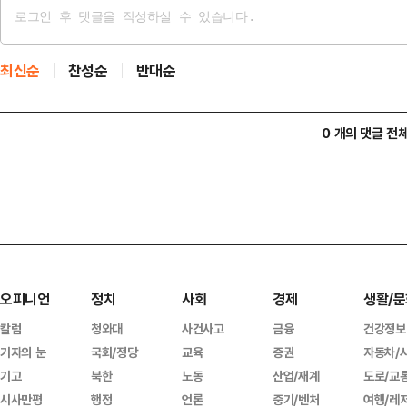
최신순
찬성순
반대순
0 개의 댓글 전
오피니언
정치
사회
경제
생활/문
칼럼
청와대
사건사고
금융
건강정보
기자의 눈
국회/정당
교육
증권
자동차/
기고
북한
노동
산업/재계
도로/교
시사만평
행정
언론
중기/벤처
여행/레