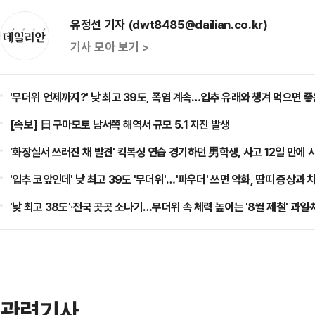
유정선 기자 (dwt8485@dailian.co.kr)
기사 모아 보기 >
'무더위 언제까지?' 낮 최고 39도, 폭염 계속…입추 유래와 챙겨 먹으면 좋
[속보] 日 구마모토 남서쪽 해역서 규모 5.1 지진 발생
'화장실서 쓰러진 채 발견' 킥복싱 연습 경기하던 男학생, 사고 12일 만에 
'입추 코앞인데' 낮 최고 39도 '무더위'…'파우더' 쓰면 악화, 땀띠 증상과
'낮 최고 38도'·전국 곳곳 소나기…무더위 속 체력 높이는 '8월 제철' 과일
관련기사