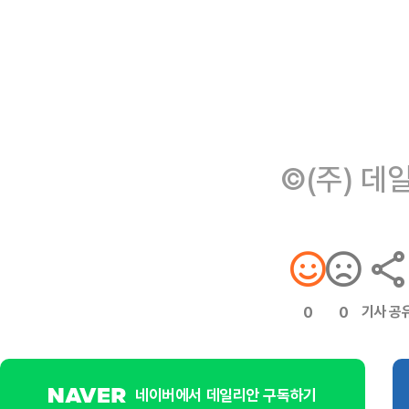
©(주) 데
기사 공
0
0
네이버에서 데일리안 구독하기