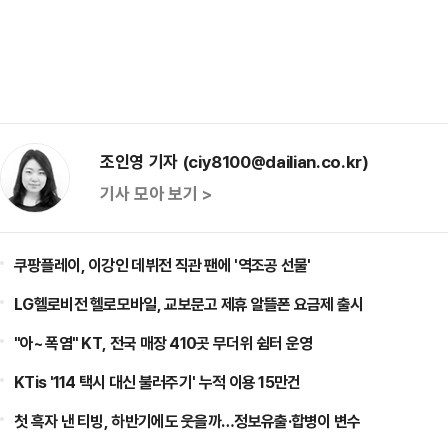
조인영 기자 (ciy8100@dailian.co.kr)
기사 모아 보기 >
쿠팡플레이, 이강인 데뷔전 직관 팬에 '역조공 선물'
LG헬로비전 헬로모바일, 교보문고 제휴 알뜰폰 요금제 출시
"아~ 폭염" KT, 전국 매장 410곳 무더위 쉼터 운영
KTis '114 택시 대신 불러주기' 누적 이용 15만건
첫 흑자 낸 티빙, 하반기에도 웃을까…정보유출·합병이 변수