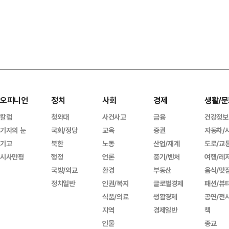
오피니언
정치
사회
경제
생활/문
칼럼
청와대
사건사고
금융
건강정보
기자의 눈
국회/정당
교육
증권
자동차/
기고
북한
노동
산업/재계
도로/교
시사만평
행정
언론
중기/벤처
여행/레
국방/외교
환경
부동산
음식/맛
정치일반
인권/복지
글로벌경제
패션/뷰
식품/의료
생활경제
공연/전
지역
경제일반
책
인물
종교