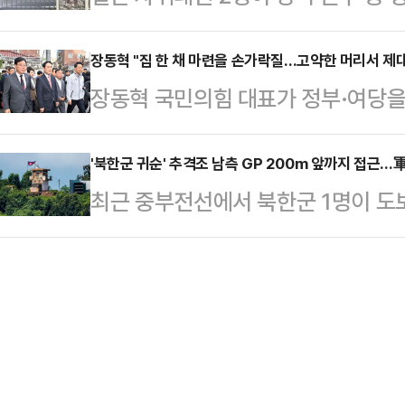
던 중 발작을 일으켜 사망했으며 이
받게 됐다.22일 오키나와타임즈 등
해 주차요금을 조회했다. 당시 조회된
지만 시신 발견 …
부사관 A(43·남)씨와 병사 B(24·
장동혁 "집 한 채 마련을 손가락질…고약한 머리서 제대
로 결제를 마친 뒤 A씨는 깜짝 놀랐다
장동혁 국민의힘 대표가 정부·여당을
내렸다.제15고사특과연대 소속인 이들
결제됐기 때문이다.A씨는 데일리안과
게걸스럽게 집어먹다가 접시까지 삼켜 
4일 당직 근무 중 부대에서 성관계를
을 결…
이라고 손가락질하는 고약한 머리에서
'북한군 귀순' 추격조 남측 GP 200m 앞까지 접근…
부대에 스스로 신고하면서 드러났다. 
최근 중부전선에서 북한군 1명이 도
다"고 질타했다.장동혁 대표는 24
고 반성의 뜻을 나타내고 있다"고 전
추정되는 북한군 2명이 군사분계선(
뉴타운) 5구역에서 서울시와 부동산
격에 되돌아간 것으로 알려졌다.24일
정상화특위 위원장을 맡아 첫 현장으
19일 오전 강원도 중부전선 일대에서
나오면서 주변 지역과 마찬가지로 주
에 귀순 의사를 밝혔다. 이후 무장한
원을 느낄 수 있었다"고 밝혔…
감시초소(GP) 앞 200m 지점까지