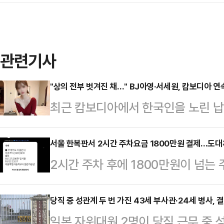
관련기사
"상의 전부 벗겨진 채…" BJ아영·서세원, 캄보디아 
최근 캄보디아에서 한국인을 노린 납
년 전 고(故) BJ아영(본명 변아영)
변씨는 지난 2023년 6월2일 지인
서울 한복판서 2시간 주차요금 1800만원 결제…도대
2시간 주차 후에 1800만원이 넘는
도 프놈펜 인근 칸달주의 한 공사장에
일 데일리안에 접수된 제보에 따르면, 
태로 발견됐다.캄보디아 현지 경찰은
울 송파구 잠실본동의 노상 공영주차
당직 중 성관계 두 번 가진 43세 부사관·24세 병사, 
체포했다. 이들은 변씨가 자신들이 
일본 자위대원 2명이 당직 근무 중 
다.식사를 마치고 나온 A씨는 밤 1