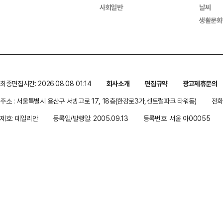
사회일반
날씨
생활문화
최종편집시간: 2026.08.08 01:14
회사소개
편집규약
광고제휴문의
주소 : 서울특별시 용산구 서빙고로 17, 18층(한강로3가,센트럴파크 타워동)
전화 
제호: 데일리안
등록일/발행일: 2005.09.13
등록번호: 서울 아00055