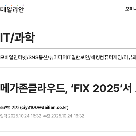
오피
IT/과학
모바일
인터넷/SNS
통신/뉴미디어
IT일반
보안/해킹
컴퓨터
게임/리뷰
메가존클라우드, ‘FIX 2025’서
조인영 기자 (ciy8100@dailian.co.kr)
입력 2025.10.24 16:32 수정 2025.10.24 16:32