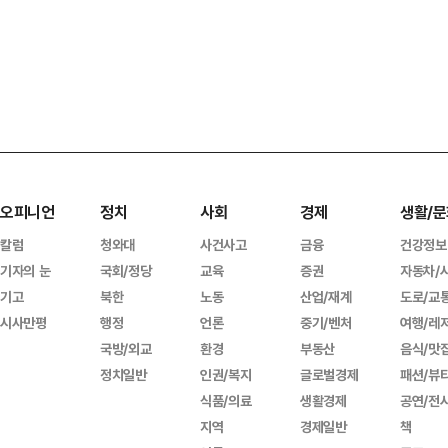
오피니언
정치
사회
경제
생활/문
칼럼
청와대
사건사고
금융
건강정보
기자의 눈
국회/정당
교육
증권
자동차/
기고
북한
노동
산업/재계
도로/교
시사만평
행정
언론
중기/벤처
여행/레
국방/외교
환경
부동산
음식/맛
정치일반
인권/복지
글로벌경제
패션/뷰
식품/의료
생활경제
공연/전
지역
경제일반
책