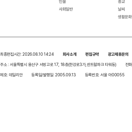
인물
종교
사회일반
날씨
생활문화
최종편집시간: 2026.08.10 14:24
회사소개
편집규약
광고제휴문의
주소 : 서울특별시 용산구 서빙고로 17, 18층(한강로3가,센트럴파크 타워동)
전화 
제호: 데일리안
등록일/발행일: 2005.09.13
등록번호: 서울 아00055