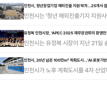
운 해안지역의 쓰레기 운반 문제를 
인천시, 청년창업기업 해외진출 지원 박차…25개사 
원(KDI PIMAC)에서 검토, 사업
인천시는 '청년 해외진출기지 지원사업
운반할 수 있는 드론이 활용됐다.특히
(VFM)을 모두 확보했다.이 사업은
시아와 베트남 시장 공략에 나선다고
토부 드론 실증도시 구축사업’에 선
교차로까지 왕복 …
터와 추진 중인 이 사업은 글로벌 
유정복 인천시장, ‘APEC 2025 재무장관회의 환영만
는 ‘섬지역 K-드론 배송 상용화 사업
인천시는 유정복 시장이 지난 21일
장 진출을 돕는다.업체당 최대 1억
해결하는 실증 플랫폼으로 확장될 
체(APEC) 재무장관회의 환영 만찬
너 매칭, 글로벌 액셀러레이팅(육성)
파래금 해변은 해안…
기획재정부와 공동 주관했으며 ‘APE
인천시, 20년 넘은 100만㎡ 계획도시…‘AI·로봇기반
해 지원 대상에 선정된 25개 업체 중
인천시가 노후 계획도시를 4차 산업
등 대표단과 국제기구 관계자 등 2
남 시장을 공략한다.말레이시아 프로
도시로 전환하는 행보에 나섰다.시는 
(AI) 확산, 디지털 전환, 인구 구조
막한 'FutureX…
체감형 첨단미래도시서비스 도입을 위
지속가능한 성장과 협력 방안을 논의
업무협약은 LG CNS의 인공지능 전환
회의는 20~23일까지 인천 영종 일