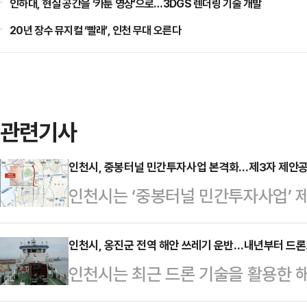
인하대, 현실 공간을 ‘카툰 영상’으로…3DGS 렌더링 기술 개발
20년 장수 뮤지컬 ‘빨래’, 인천 무대 오른다
관련기사
인천시, 중봉터널 민간투자사업 본격화…제3자 제안
인천시는 ‘중봉터널 민간투자사업’ 
다.제3자 제안공고는 최초 제안자 
안서를 제출할 수 있다.공고기간은 오
인천시, 옹진군 전역 해안 쓰레기 운반…내년부터 드
인천시는 최근 드론 기술을 활용한 
사업 제안서는 인천시청 도로과에 제
리 파래금 해변 일대에서 진행했다고
2023년 4월 중봉터널㈜이 제출한