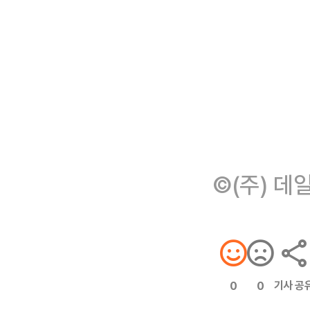
©(주) 데
기사 공
0
0