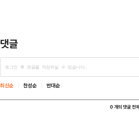
서비스를 도시정비사업에 접목하기 
개혁 …
해서다.‘노후계획도시’는 노후계획도
조성된 지 20년이 넘은 100만㎡
는 연수·선학을 비롯…
댓글
최신순
찬성순
반대순
0 개의 댓글 전