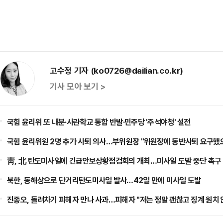
고수정 기자 (ko0726@dailian.co.kr)
기사 모아 보기 >
국힘 윤리위 또 내분·사관학교 통합 반발·민주당 '주석야청' 설전
국힘 윤리위원 2명 추가 사퇴 의사…부위원장 "위원장에 동반사퇴 요구했
靑, 北 탄도미사일에 긴급안보상황점검회의 개최…미사일 도발 중단 촉구
북한, 동해상으로 단거리탄도미사일 발사…42일 만에 미사일 도발
진종오, 돌려차기 피해자 만나 사과…피해자 "저는 정말 괜찮고 징계 원치 