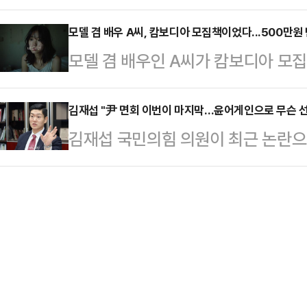
주장과는 달리 국정감사 기간 중에 
태로 발견됐다.캄보디아 현지 경찰은
송통신위원회에 화환을 요구했다는 의
모델 겸 배우 A씨, 캄보디아 모집책이었다...500만원
체포했다. 이들은 변씨가 자신들이 
모델 겸 배우인 A씨가 캄보디아 모
회에서 열린 과방위 국정감사에서 "
던 중 발작을 일으켜 사망했으며 이
일고 있다.22일 동아일보에 따르면 
았다"며 "이 전 위원장은 분명히 최
지만 시신 발견 …
서 일본어 통역을 구한다"고 제안했다
김재섭 "尹 면회 이번이 마지막…윤어게인으로 무슨 선
말했다.그러면서 김 의원은 이 전 
김재섭 국민의힘 의원이 최근 논란으
한 B씨는 아파트로 유인당한 후 남성
개했다. 이날 공개된 대화 내용을 보
통령과의 면회에 대해 이번이 마지
권을 뺏겼다.이후 감금된 B씨는 성
위원장 딸의 혼사가 있다는…
무슨 선거를 치르고 무슨 집권을 하
못한 날에는 욕설과 폭행을 당하기도 
에 따르면 김재섭 의원은 전날 저녁 
로부터 500만원을 받고 B씨를 유
대표의 윤 전 대통령 면회와 관련한 
보디아에 도착한 후…
막인 것 같다"고 답했다.그는 "면회
했다"며 "실제로 다른 지도부의 일