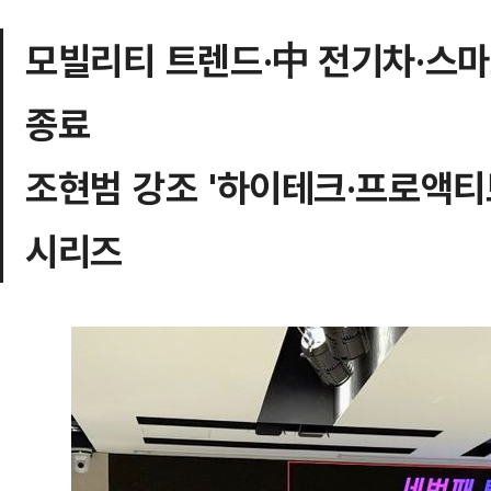
모빌리티 트렌드·中 전기차·스마
종료
조현범 강조 '하이테크·프로액티
시리즈