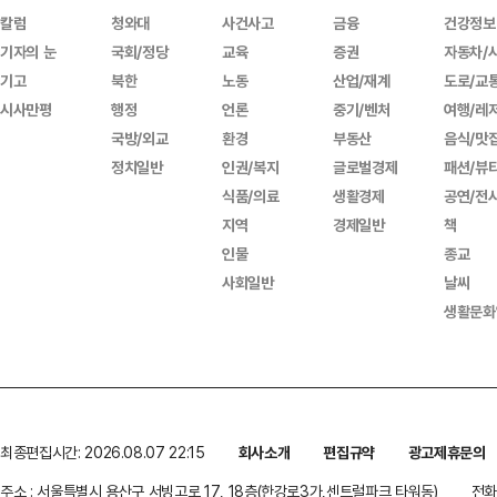
칼럼
청와대
사건사고
금융
건강정보
기자의 눈
국회/정당
교육
증권
자동차/
기고
북한
노동
산업/재계
도로/교
시사만평
행정
언론
중기/벤처
여행/레
국방/외교
환경
부동산
음식/맛
정치일반
인권/복지
글로벌경제
패션/뷰
식품/의료
생활경제
공연/전
지역
경제일반
책
인물
종교
사회일반
날씨
생활문화
최종편집시간: 2026.08.07 22:15
회사소개
편집규약
광고제휴문의
주소 : 서울특별시 용산구 서빙고로 17, 18층(한강로3가,센트럴파크 타워동)
전화 