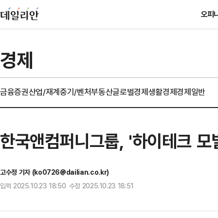
오피
경제
금융
증권
산업/재계
중기/벤처
부동산
글로벌경제
생활경제
경제일반
한국앤컴퍼니그룹, '하이테크 모
고수정 기자 (ko0726@dailian.co.kr)
입력 2025.10.23 18:50 수정 2025.10.23 18:51