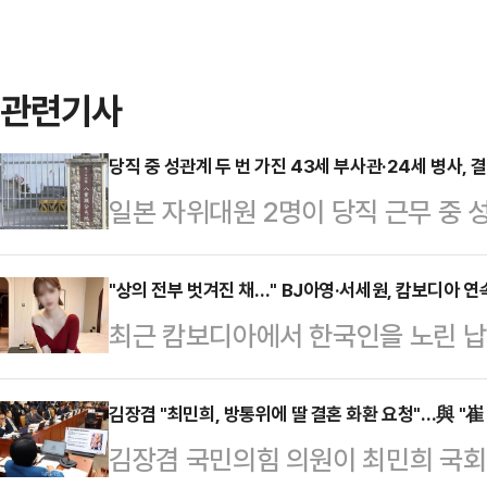
관련기사
당직 중 성관계 두 번 가진 43세 부사관·24세 병사, 
일본 자위대원 2명이 당직 근무 중 
받게 됐다.22일 오키나와타임즈 등
부사관 A(43·남)씨와 병사 B(24·
"상의 전부 벗겨진 채…" BJ아영·서세원, 캄보디아 
최근 캄보디아에서 한국인을 노린 납
내렸다.제15고사특과연대 소속인 이들
년 전 고(故) BJ아영(본명 변아영)
4일 당직 근무 중 부대에서 성관계를
변씨는 지난 2023년 6월2일 지인
김장겸 "최민희, 방통위에 딸 결혼 화환 요청"…與 "崔
부대에 스스로 신고하면서 드러났다. 
김장겸 국민의힘 의원이 최민희 국
도 프놈펜 인근 칸달주의 한 공사장에
고 반성의 뜻을 나타내고 있다"고 전