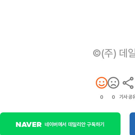
©(주) 데
기사 공
0
0
네이버에서 데일리안 구독하기