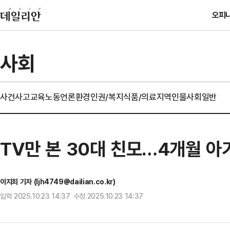
오피
사회
사건사고
교육
노동
언론
환경
인권/복지
식품/의료
지역
인물
사회일반
TV만 본 30대 친모…4개월 
이지희 기자 (ljh4749@dailian.co.kr)
입력 2025.10.23 14:37 수정 2025.10.23 14:37