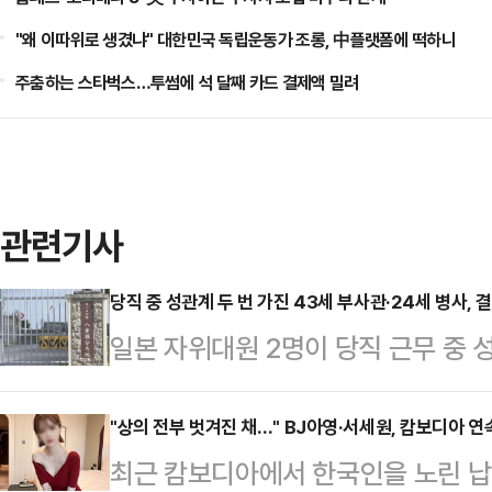
"왜 이따위로 생겼냐" 대한민국 독립운동가 조롱, 中플랫폼에 떡하니
주춤하는 스타벅스…투썸에 석 달째 카드 결제액 밀려
관련기사
당직 중 성관계 두 번 가진 43세 부사관·24세 병사, 
일본 자위대원 2명이 당직 근무 중 
받게 됐다.22일 오키나와타임즈 등
부사관 A(43·남)씨와 병사 B(24·
"상의 전부 벗겨진 채…" BJ아영·서세원, 캄보디아 
최근 캄보디아에서 한국인을 노린 납
내렸다.제15고사특과연대 소속인 이들