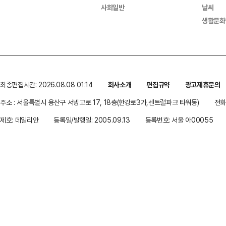
사회일반
날씨
생활문화
최종편집시간: 2026.08.08 01:14
회사소개
편집규약
광고제휴문의
주소 : 서울특별시 용산구 서빙고로 17, 18층(한강로3가,센트럴파크 타워동)
전화 
제호: 데일리안
등록일/발행일: 2005.09.13
등록번호: 서울 아00055