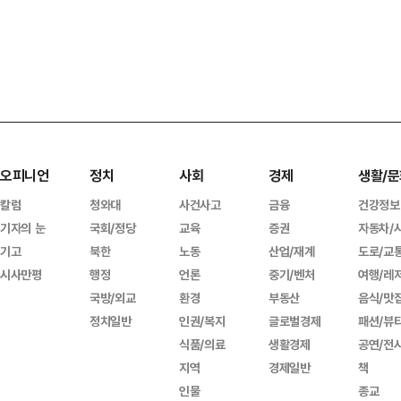
오피니언
정치
사회
경제
생활/문
칼럼
청와대
사건사고
금융
건강정보
기자의 눈
국회/정당
교육
증권
자동차/
기고
북한
노동
산업/재계
도로/교
시사만평
행정
언론
중기/벤처
여행/레
국방/외교
환경
부동산
음식/맛
정치일반
인권/복지
글로벌경제
패션/뷰
식품/의료
생활경제
공연/전
지역
경제일반
책
인물
종교