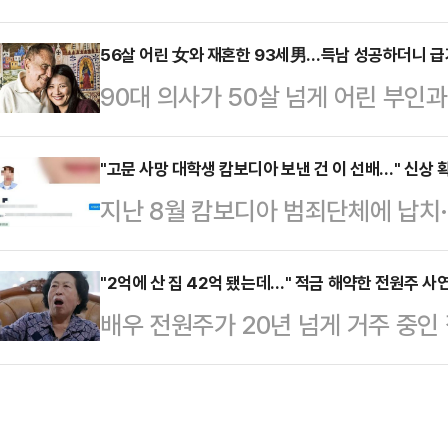
년 전 고(故) BJ아영(본명 변아영)
4일 당직 근무 중 부대에서 성관계를
변씨는 지난 2023년 6월2일 지인
56살 어린 女와 재혼한 93세男…득남 성공하더니 
부대에 스스로 신고하면서 드러났다. 
90대 의사가 50살 넘게 어린 부인
도 프놈펜 인근 칸달주의 한 공사장에
고 반성의 뜻을 나타내고 있다"고 전
있다. 이들은 두 번째 아이를 계획 
태로 발견됐다.캄보디아 현지 경찰은
럴드선 등 외신에 따르면 존 레빈 박사
"고문 사망 대학생 캄보디아 보낸 건 이 선배…" 신상 
체포했다. 이들은 변씨가 자신들이 
지난 8월 캄보디아 범죄단체에 납치
인 베로니카와 2013년 사별했다. 그
던 중 발작을 일으켜 사망했으며 이
씨를 현지로 보냈다는 의심을 받는 
은 2024년 65세의 나이에 루게릭
지만 시신 발견 …
확산하고 있다.지난 20일부터 각종 
"2억에 산 집 42억 됐는데…" 적금 해약한 전원주 사
던 중 언어학자인 루 옌잉 박사와 인연
배우 전원주가 20년 넘게 거주 중
재학생 홍모씨의 정보가 확산했다. 생
다. 레빈 박사와 루 박사와의 나이 차
는 21일 자신의 개인 채널에 게재된 
신상을 갈무리한 것으로, 캡처본에는
들…
배 수직상승, 전원 버핏 전원주의 짠
과목 등이 담겼다.게시물 작성자는 "
른 부동산 재테크 비법과 생활 습관
최근 학교 기숙사에서 체포돼 안동구