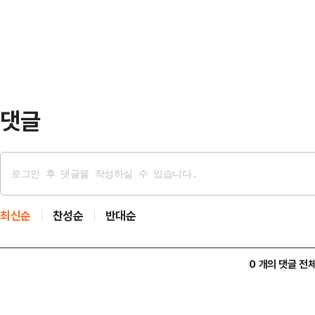
코드를 뽑으면서 "평소 쓰지 않는 
했다.그에 따르면…
"코드를 꽂으면 전기 요금이 나간다. 
가 들어가는 조명도 1개만 사용하면서
원주는 …
댓글
최신순
찬성순
반대순
0 개의 댓글 전