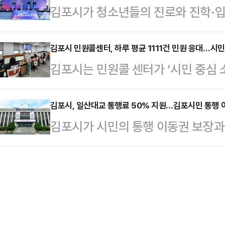
김포시가 청소년들의 진로와 진학·입
김포시가 주최하고 김포상공회의소에
민선8기 출범 이후 노후 상수관에서
시는 최근 청소년 진로상담과 직업체
현지 시장성 평가를 거쳐 선정된 관
위해…
육관계자 등 교육3주체가 모두 즐길 
김포시 민원콜센터, 하루 평균 1111건 민원 응대…시민
스트크레인, 씨티코스메틱, 옥순코스메
김포시는 민원콜 센터가 ‘시민 중심 
일 밝혔다.김포종합운동장에서 열린 
파테크, 효성앤플러스가 참가한다.
가고 있다고 14일 밝혔다.민원콜 센터
과 학부모, 시민, 교육 관계자 등 5
제무역협회(OKTA) 인도네시아…
로 7년째를 맞는다.올해 9월 기준 총
김포시, 일산대교 통행료 50% 지원…김포시민 통행 
시가 이끄는 교육의 첫 걸음’을 주제
김포시가 시민의 통행 이동권 보장과
평균 1111건의 민원을 응대했다.
고 김포시청소년재단이 주관했다.김
행료 50%를 지원한다.1일 김포시에
해 시정 전반 문의, 행정서비스 안내
교육 재원 지원의 조력자…
차량 중 평일 출퇴근 시간 일산대교
로 안내하고 있다.상담사 15명이 평일
다.현재 일산대교 통행료는 1200
무하며 ‘빠른 연결·정확한 안내·친절
요금의 50%인 600원만 부담하게 
…
로 제공된다. 시는 출퇴근 시간대 차