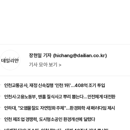
장현일 기자 (hichang@dailian.co.kr)
기사 모아 보기 >
인천교통공사, 재정 신속집행 '인천 1위'…408억 조기 투입
인천시·고용노동부, 맨홀 질식사고 뿌리 뽑는다…안전체계 대전환
인하대, "오염물질도 자연정화 주체"…환경화학 새 패러다임 제시
인천 제조업 경쟁력, 도시형소공인 환경개선에 달렸다