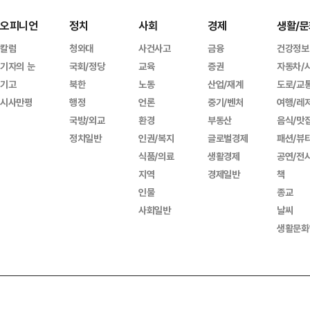
오피니언
정치
사회
경제
생활/문
칼럼
청와대
사건사고
금융
건강정보
기자의 눈
국회/정당
교육
증권
자동차/
기고
북한
노동
산업/재계
도로/교
시사만평
행정
언론
중기/벤처
여행/레
국방/외교
환경
부동산
음식/맛
정치일반
인권/복지
글로벌경제
패션/뷰
식품/의료
생활경제
공연/전
지역
경제일반
책
인물
종교
사회일반
날씨
생활문화