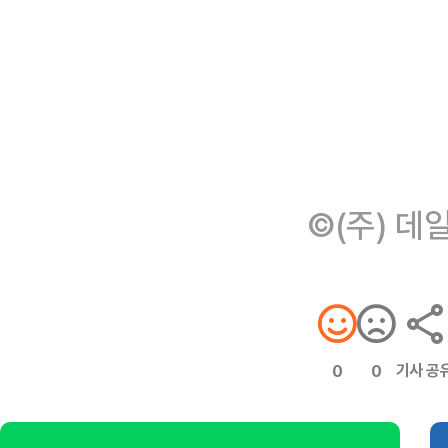
©(주) 데
기사 공
0
0