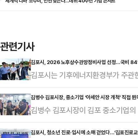
'세계적 디바' 조수미, 인천 찾는다…데뷔 40주년 기념 콘서트
관련기사
김포시, 2026 노후상수관망정비사업 선정…국비 84
김포시는 기후에너지환경부가 주관한
선정, 오는 2031년까지 6년 간 8
다.이번 국비 지원 확정으로 시는 시
김병수 김포시장, 중소기업 ‘아세안 시장 개척’ 직접 뛴
김병수 김포시장이 김포 중소기업의 
있게 돼 연간 5800만 원의 비용을 
김포시는 오는 25일까지 인도네시
노후 상수관에서 발생하는 누수로 인
에 ‘2025년 해외시장개척단’을 파
김포시, 청소년 진로·입시에 소매 걷었다…‘김포진로교
시는 2026년 실시설계 및 착공, 2