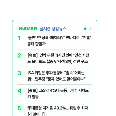
실시간 랭킹뉴스
1
6
'돌핀' 中 상륙·'페이러우' 먼바다로...'찬홈'
전주 농수
동해 향할까
진…한때 
2
7
[속보] '연락 두절 11시간 만에' 인천 자월
정적을 품
도 모터보트 실종 낚시객 3명, 전원 구조
[기자수첩
3
8
ISA 뒤집은 李대통령에 "졸속"이라는
'9·11 
野…민주당 "문제 있어도 밀어붙이나"
3차 세
4
9
[속보] 코스닥 4%대 급등…매수 사이드
집주인 실
카 발동
한숨 [기
5
10
李대통령 지지율 43.3%…취임 후 최저
[코인뉴스
[리얼미터]
인은 ‘글쎄