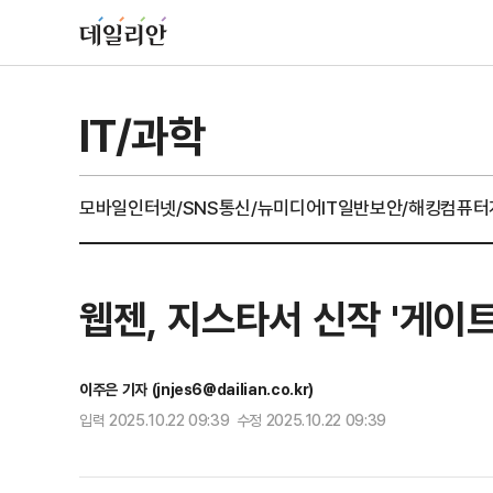
IT/과학
모바일
인터넷/SNS
통신/뉴미디어
IT일반
보안/해킹
컴퓨터
웹젠, 지스타서 신작 '게이트
이주은 기자 (jnjes6@dailian.co.kr)
입력 2025.10.22 09:39 수정 2025.10.22 09:39