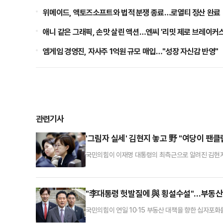
위메이드, 액토즈소프트와 법적 분쟁 종료…로열티 정산 완료
애니 같은 그래픽, 손맛 살린 액션…엔씨 '리밋 제로 브레이커스
엠게임 경영진, 자사주 1억원 규모 매입…"성장 자신감 반영"
관련기사
'그림자 실세' 김현지 놓고 野 "여당이 팬클
국민의힘이 이재명 대통령의 최측근으로 알려진 김현지 
을 '김현지 방지법' 발의까지 검토하고 있는 것으로 
말이 아니라고 반박했다.박정훈 국민의힘 의원은 21일 
체했다"면서 "이 대통령과 관련한 여러 비밀을 은폐하
"李대통령 헛발질에 與 횡설수설"…부동산
국민의힘이 연일 10·15 부동산 대책을 향한 십자포
로 서민들의 주거사다리를 무너뜨려 '내 집 마련'의 