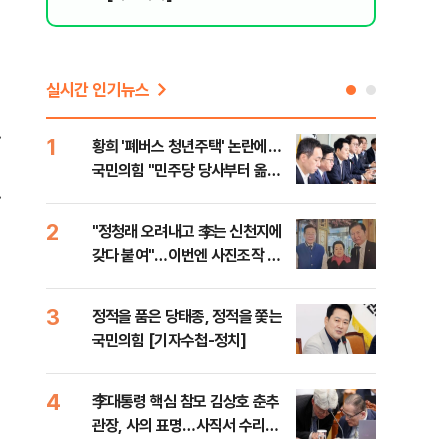
실시간 인기뉴스
.
1
6
황희 '폐버스 청년주택' 논란에…
현대
국민의힘 "민주당 당사부터 옮겨
중’
.
라"
2
7
"정청래 오려내고 李는 신천지에
[속
갖다 붙여"…이번엔 사진조작 명
사이
청대전
3
8
정적을 품은 당태종, 정적을 쫓는
LS
국민의힘 [기자수첩-정치]
터센
4
9
李대통령 핵심 참모 김상호 춘추
정의
관장, 사의 표명…사직서 수리는
드가