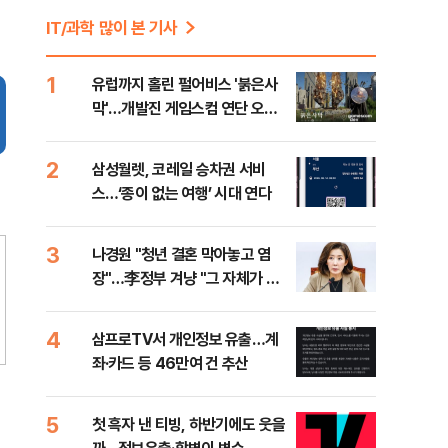
IT/과학 많이 본 기사
1
유럽까지 홀린 펄어비스 '붉은사
막'…개발진 게임스컴 연단 오른
다
2
삼성월렛, 코레일 승차권 서비
스…‘종이 없는 여행’ 시대 연다
3
나경원 "청년 결혼 막아놓고 염
장"…李정부 겨냥 "그 자체가 결
혼 페널티" 등 [8/10(월) 데일리
안 출근길 뉴스]
4
삼프로TV서 개인정보 유출…계
좌·카드 등 46만여 건 추산
5
첫 흑자 낸 티빙, 하반기에도 웃을