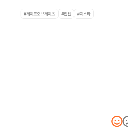
#게이트오브게이츠
#웹젠
#지스타