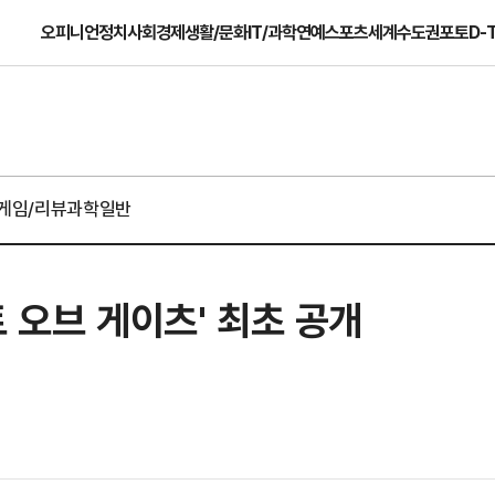
오피니언
정치
사회
경제
생활/문화
IT/과학
연예
스포츠
세계
수도권
포토
D-
게임/리뷰
과학일반
 오브 게이츠' 최초 공개