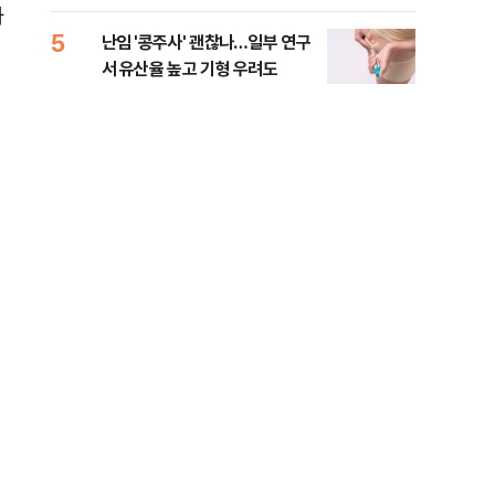
아직
와
5
10
난임 '콩주사' 괜찮나…일부 연구
해외
서 유산율 높고 기형 우려도
새마
시