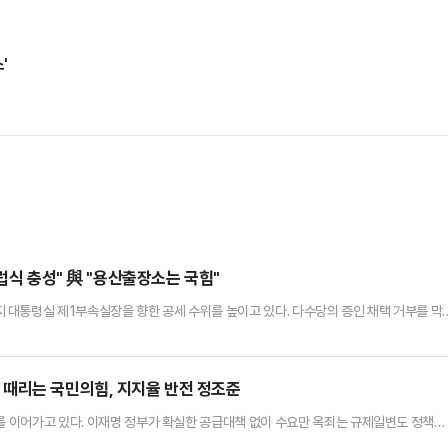
'
럽식 충성" 與 "용산출장소는 국힘"
대통령실 제1부속실장을 향한 공세 수위를 높이고 있다. 다수당의 증인 채택 거부를 막
전해졌다. 더불어민주당은 윤석열정권 시절 '용산출장소'라는 오명을 자처했던 국민의힘이 
YTN 라디오 '더 인터뷰'에 출연해 "김 실장이 이 대통령의 중요한 순간마다 핸드폰을 교
기 위한 작업이 아니겠느냐"라며 의혹을 제기했다.김현지 실장은 국…
 때리는 국민의힘, 지지율 반전 정조준
화를 이어가고 있다. 이재명 정부가 확실한 공급대책 없이 수요만 옥죄는 규제일변도 정책으
꿈을 무너뜨렸다는 비판에서다. 단순 비판에만 그치지 않고 국민의힘은 공급대책을 논의하