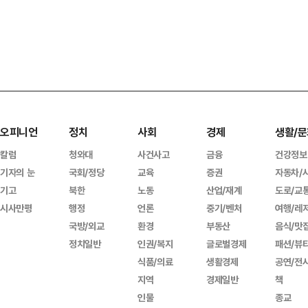
오피니언
정치
사회
경제
생활/문
칼럼
청와대
사건사고
금융
건강정보
기자의 눈
국회/정당
교육
증권
자동차/
기고
북한
노동
산업/재계
도로/교
시사만평
행정
언론
중기/벤처
여행/레
국방/외교
환경
부동산
음식/맛
정치일반
인권/복지
글로벌경제
패션/뷰
식품/의료
생활경제
공연/전
지역
경제일반
책
인물
종교