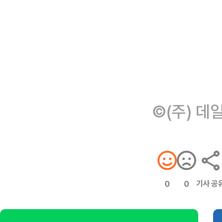
©(주) 데
기사 공
0
0