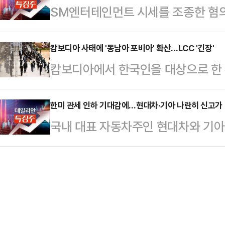
SM엔터테인먼트 시세를 조종한 혐의
부 유튜브 영상에 대해 "사실이 아니
를 사용하며 9차례나 기기를 변경했
쇄신위원장이 1심에서 무죄를 선고받
된 것으로 보이는 한 유튜브 영상에는
부터 동행한 측근이다. …
다.한국거래소에 따르면, 이날 오전 
캄보디아 사태에 '동남아 포비아' 확산…LCC '긴장'
원'이라는 인물이 나와 '라면·과자 봉
캄보디아에서 한국인을 대상으로 한 취
거래일 대비 5.10% 오른 6만180
용기를 제대로 세척하지 않고 버려 9만
발생하면서, 국내에서는 동남아 여행
까지 오르기도 했다.법원이 시세 조
부…
이에 동남아 노선을 주요 수익원으로
한미 관세 인하 기대감에…현대차·기아 나란히 신고가 
가 강하게 반응하는 모양새다.서울남
국내 대표 자동차주인 현대차와 기아가
은 혹시 모를 타격에 대비하는 모습이
는 이날 오전 자본시장법 위반 혐의로
일 한국거래소에 따르면 이날 오전 1
선을 운항하는 LCC는 제주항공과 
했다.김 위원장은…
7.06%(1만7500원) 오른 26만5
공, 에어프레미아, 에어서울 등이다
6000원까지 치솟아 52주 신고가를
활발히 진행하며 동남아 노선을 통해
대비 4.45%(5100원) 오른 11만9
공은 이날 부산~…
만9700원까지 올라 52주 신고가를