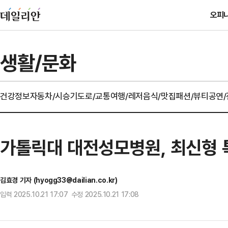
오피
생활/문화
건강정보
자동차/시승기
도로/교통
여행/레저
음식/맛집
패션/뷰티
공연
가톨릭대 대전성모병원, 최신형
김효경 기자 (hyogg33@dailian.co.kr)
입력 2025.10.21 17:07 수정 2025.10.21 17:08