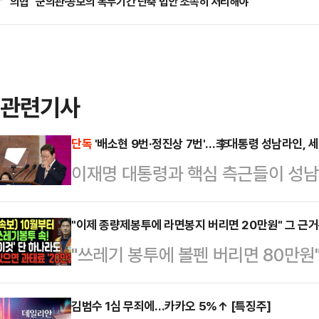
의협 "군의관·공보의 복무기간 단축 법안 조속히 처리해야"
관련기사
단독
'배소현 9번·정진상 7번'…李대통령 성남라인, 
이재명 대통령과 핵심 측근들이 성남시
들여 업무용 휴대전화를 빈번하게 교
통령실 제1부속실장이 국정감사 기간
"이제 종량제봉투에 라면봉지 버리면 20만원" 그 근
"쓰레기 봉투에 볼펜 버리면 80만원"
사안과도 무관치 않다는 분석이다.
만원 과태료"최근 유튜브를 중심으로
김장겸 국민의힘 의원이 21일 성남
가짜 뉴스가 확산하고 있다.20일 
김범수 1심 무죄에…카카오 5%↑ [특징주]
직 7급으로 근무했던 배소현 씨는 20