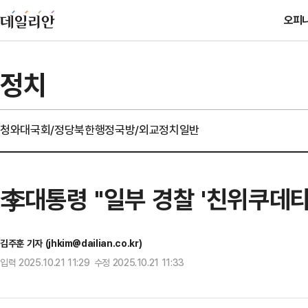
오피
정치
청와대
국회/정당
북한
행정
국방/외교
정치일반
李대통령 "일부 경찰 '친위쿠데
김주훈 기자 (jhkim@dailian.co.kr)
입력 2025.10.21 11:29 수정 2025.10.21 11:33