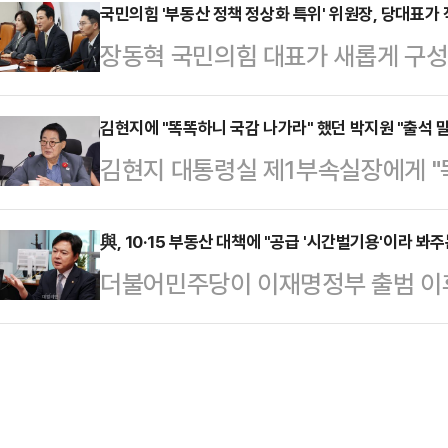
안'이라고 규정하며 맹폭을 퍼붓고 있
국민의힘 '부동산 정책 정상화 특위' 위원장, 당대표가
은 이뤄지지 않았다는 주장이다. '캄
장동혁 국민의힘 대표가 새롭게 구
이 대통령이 최대 22명에 달하는 대
에 정부 책임론 공방은 거세지는 분
접 맡는다. 내년 지방선거를 앞두고 
대통령의 노후사법보험기관'으로 만
금된 한국인 64명이…
원에서 힘을 싣는 것으로 해석된다.
김현지에 "똑똑하니 국감 나가라" 했던 박지원 "출석 
당내에선 민주당이 이를 완성하기 위
김현지 대통령실 제1부속실장에게 "
최고위원회의가 끝난 후 "이재명 정부
하는 것은 물론이고, 사실상 '4심제
던 박지원 더불어민주당 의원이 돌연
울과 수도권 주택 구입을 어렵게 만드
도부가 직접 추진하겠…
아야 한다며 입장을 바꿨다.박지원 의
與, 10·15 부동산 대책에 "공급 '시간벌기용'이라 봐주
련을 위해 노력하는 중산층·서민의 
더불어민주당이 이재명정부 출범 이후 
연해 "(김현지 부속실장이) 총무비서관
책"이라며 "이에 이재명 정부의 반
책'에 대해 "(9·7 부동산 대책에서
가라'고 전화를 했더니 김 부속실장이 
고 국민이 원하는 정책 대…
고 했기에 공급 대책을 발표하기까지
금은 상황이 바뀌었다"고 말했다.박 
게 정확하다"고 말했다.김현정 민주
고등학생 아들을 둔 애 엄마, 남편을
감대책회의 직후 기자들과 만나 "(정
로서 참…