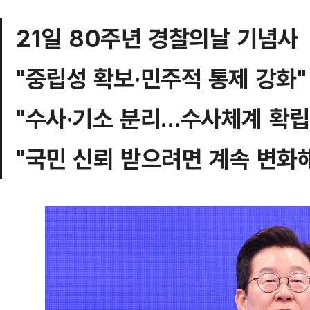
21일 80주년 경찰의날 기념사
"중립성 확보·민주적 통제 강화"
"수사·기소 분리…수사체계 확립
"국민 신뢰 받으려면 계속 변화