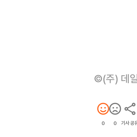
©(주) 데
기사 공
0
0