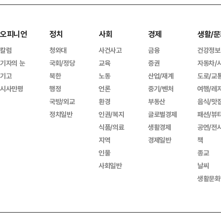
오피니언
정치
사회
경제
생활/문
칼럼
청와대
사건사고
금융
건강정보
기자의 눈
국회/정당
교육
증권
자동차/
기고
북한
노동
산업/재계
도로/교
시사만평
행정
언론
중기/벤처
여행/레
국방/외교
환경
부동산
음식/맛
정치일반
인권/복지
글로벌경제
패션/뷰
식품/의료
생활경제
공연/전
지역
경제일반
책
인물
종교
사회일반
날씨
생활문화