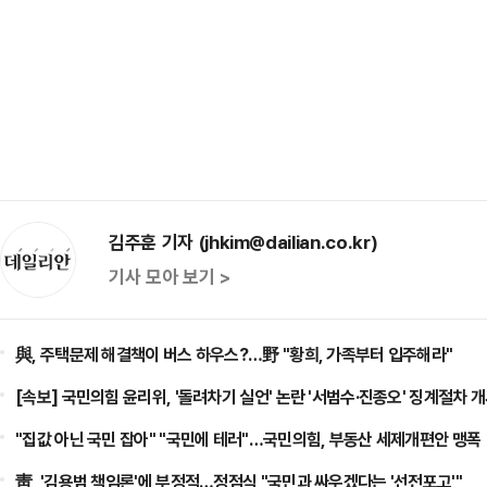
김주훈 기자 (jhkim@dailian.co.kr)
기사 모아 보기 >
與, 주택문제 해결책이 버스 하우스?…野 "황희, 가족부터 입주해라"
[속보] 국민의힘 윤리위, '돌려차기 실언' 논란 '서범수·진종오' 징계절차 
"집값 아닌 국민 잡아" "국민에 테러"…국민의힘, 부동산 세제개편안 맹폭
靑, '김용범 책임론'에 부정적…정점식 "국민과 싸우겠다는 '선전포고'"