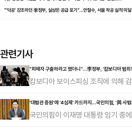
"'닥공' 강조하던 李정부, 실상은 공급 포기"…안철수, 서울 착공 실적 미달
관련기사
"피해자 구출하라고 했더니"…李정부, '캄보디아 범죄
캄보디아 보이스피싱 조직에 의해 감
정부는 한국인 구출을 위한 대대적인
에 구금된 60여명을 전세기를 통해 
'대법관 증원'에 '4심제' 카드까지…국민의힘, '與 사
국민의힘이 이재명 대통령 임기 중에
의 신속한 대응"이라는 평가가 나왔다.
자로 한 더불어민주당의 사법개혁안에
한다. 인터폴 적색수배자가 포함된 