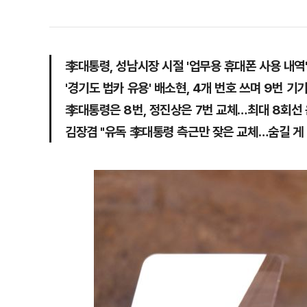
李대통령, 성남시장 시절 '업무용 휴대폰 사용 내역'
'경기도 법카 유용' 배소현, 4개 번호 쓰며 9번 기
李대통령은 8번, 정진상은 7번 교체…최대 8회선
김장겸 "유독 李대통령 측근만 잦은 교체…숨길 게 