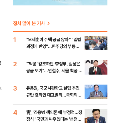
정치 많이 본 기사
1
"오세훈이 주택 공급 않아" "입법
과정에 반영"…민주당의 부동산
세제개편 해법은
공
2
"'닥공' 강조하던 李정부, 실상은
공급 포기"…안철수, 서울 착공 실
적 미달 비판
3
유용원, 국군사관학교 설립 추진
구
규탄 결의안 대표발의…국회의원
36명 동참
4
靑, '김용범 책임론'에 부정적…정
점식 "국민과 싸우겠다는 '선전포
고'"