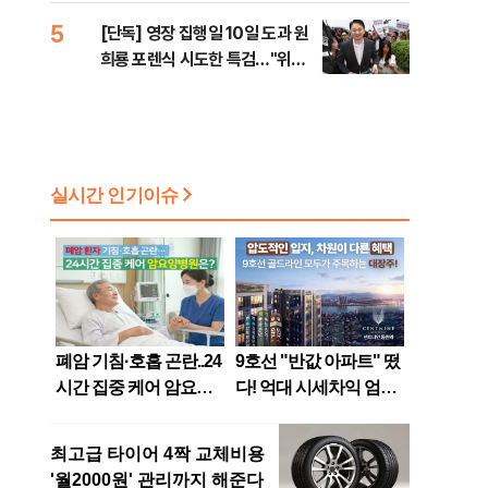
5
[단독] 영장 집행일 10일 도과 원
희룡 포렌식 시도한 특검…"위법
증거 수집" 지적