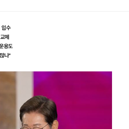
 입수
기교체
 운용도
많나"