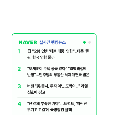
실시간 랭킹뉴스
1
6
日 "오봉 연휴 '더블 태풍' 영향"...태풍 '돌
[단독] 
핀' 한국 영향 줄까
로…3.70
2
7
"오세훈이 주택 공급 않아" "입법과정에
[코인뉴스
반영"…민주당의 부동산 세제개편 해법은
다…큰 변
3
8
버핏 "美 증시, 투자 아닌 도박이..." 과열
與김승원,
신호에 경고
"내용 다
4
9
"탄약 왜 부족한 거야"…트럼프, '이란전
“월급만으
무기고 고갈'에 국방장관 질책
탄 청년들 