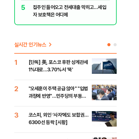
5
10
집주인 들어오고 전세대출 막히고…세입
근거는 '
자 보호책은 어디에
부수, 공
실시간 인기뉴스
1
6
[단독] 美, 포스코 후판 상계관세
[르
1%대로…3.70%서 '뚝'
비…
2
7
"오세훈이 주택 공급 않아" "입법
네이
과정에 반영"…민주당의 부동산
외연
세제개편 해법은
출(
3
8
코스피, 외인 ‘사자’에도 보합권…
[속
6300선 등락 [시황]
감사