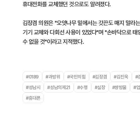
휴대전화를 교체했던 것으로도 알려졌다.
김장겸 의원은 "오얏나무 밑에서는 갓끈도 매지 말라는
기기 교체와 다회선 사용이 있었다"며 "손바닥으로 태양
수 없을 것"이라고 지적했다.
#0189
#과방위
#국민의힘
#김장겸
#김진욱
#
#성남시
#성남의제21
#수행
#실장
#쌍방울
#
#휴대폰