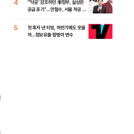
4
9
"'닥공' 강조하던 李정부, 실상은
민주
공급 포기"…안철수, 서울 착공 실
공…
적 미달 비판
5
10
첫 흑자 낸 티빙, 하반기에도 웃을
[코
까…정보유출·합병이 변수
더 
직
로