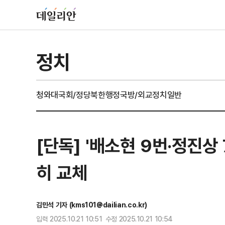
정치
청와대
국회/정당
북한
행정
국방/외교
정치일반
[단독] '배소현 9번·정진
히 교체
김민석 기자 (kms101@dailian.co.kr)
입력 2025.10.21 10:51 수정 2025.10.21 10:54