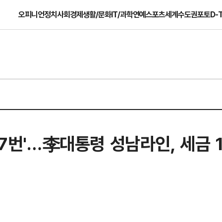
오피니언
정치
사회
경제
생활/문화
IT/과학
연예
스포츠
세계
수도권
포토
D-
상 7번'…李대통령 성남라인, 세금