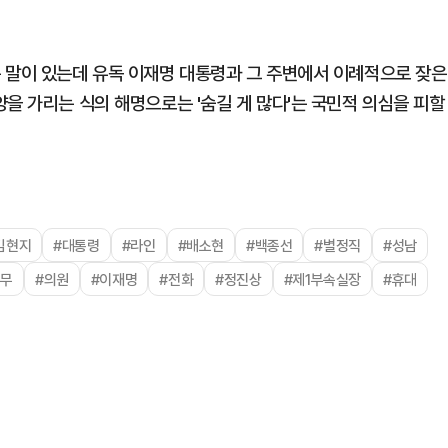
 말이 있는데 유독 이재명 대통령과 그 주변에서 이례적으로 잦은
을 가리는 식의 해명으로는 '숨길 게 많다'는 국민적 의심을 피할
김현지
#대통령
#라인
#배소현
#백종선
#별정직
#성남
업무
#의원
#이재명
#전화
#정진상
#제1부속실장
#휴대