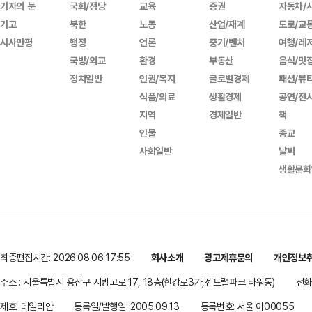
기자의 눈
국회/정당
교육
증권
자동차/
기고
북한
노동
산업/재계
도로/교
시사만평
행정
언론
중기/벤처
여행/레
국방/외교
환경
부동산
음식/맛
정치일반
인권/복지
글로벌경제
패션/뷰
식품/의료
생활경제
공연/전
지역
경제일반
책
인물
종교
사회일반
날씨
생활문화
최종편집시간: 2026.08.06 17:55
회사소개
광고제휴문의
개인정보
주소 : 서울특별시 용산구 서빙고로 17, 18층(한강로3가,센트럴파크 타워동)
전화 
제호: 데일리안
등록일/발행일: 2005.09.13
등록번호: 서울 아00055