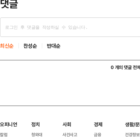
댓글
최신순
찬성순
반대순
0 개의 댓글 전
오피니언
정치
사회
경제
생활/문
칼럼
청와대
사건사고
금융
건강정보