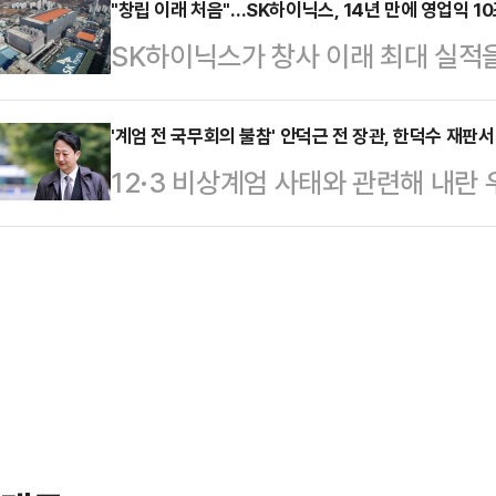
라(42)는 남부 도시 시비엥토흐워비
"창립 이래 처음"…SK하이닉스, 14년 만에 영업익 10조
급을 가로막는 반시장적 정책은 결코 
SK하이닉스가 창사 이래 최대 실적을
난 7월 구조됐다.사건은 지난 7월 
폭탄이다. 문재인 정권의 몰락은 부
영업이익 10조원을 돌파할 것으로 
나자 이를 듣고 이상함을 느낀 이웃의
모한 이 정권…
면, SK하이닉스는 지난 2012년 SK
'계엄 전 국무회의 불참' 안덕근 전 장관, 한덕수 재판서
의 작은 방에 감금돼 있던 미렐라를 
12·3 비상계엄 사태와 관련해 내란
입성하게 되며, 삼성전자에 이어 국내
부터 모습을 감췄다. 당시 이웃들이 
전 국무총리에 대한 세 번째 공판기일
조원을 달성하는 기록을 세우게 된다
됐다"고…
에 선 안덕근 전 산업통상자원부 장
2025년 3분기 실적은 매출 약 24
전 대통령의 비상계엄 선포 사실을 알
다. 이는 직전 2분기(매출 22조원,
다"고 진술했다.비상계엄 선포 전 
행되는 것이 맞는가란 생각이 들었
33부(이진관 부장판사)는 이날 오전
머리 방조, 허…