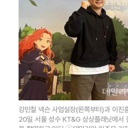
강민철 넥슨 사업실장(왼쪽부터)과 이진
20일 서울 성수 KT&G 상상플래닛에서