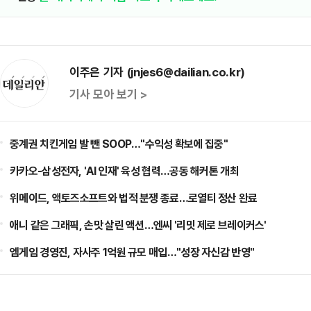
이주은 기자 (jnjes6@dailian.co.kr)
기사 모아 보기 >
중계권 치킨게임 발 뺀 SOOP…"수익성 확보에 집중"
카카오-삼성전자, 'AI 인재' 육성 협력…공동 해커톤 개최
위메이드, 액토즈소프트와 법적 분쟁 종료…로열티 정산 완료
애니 같은 그래픽, 손맛 살린 액션…엔씨 '리밋 제로 브레이커스'
엠게임 경영진, 자사주 1억원 규모 매입…"성장 자신감 반영"