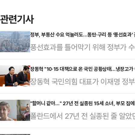
관련기사
정부, 부동산 수요 억눌러도…동탄·구리 등 ‘풍선효과’
풍선효과를 틀어막기 위해 정부가 수
기과열지구) 및 토지거래허가구역으로 
이동하는 현상이 나타날 것이란 관측이
장동혁 "10·15 대책으로 온 국민 공황상태…냉장고가
장동혁 국민의힘 대표가 이재명 정부의 
르면 오는 20일부터 서울 전역과 경기
이 공황 상태에 빠졌다"고 직격탄을 
일까지 토허제 지정 효력이 발생한다.
린 최고위원회의에서 "부동산을 바라
"할머니 같아…" 27년 전 실종된 15세 소녀, 부모 집
일부터 발생해 지역별 부동산 시장 
폴란드에서 27년 전 실종된 줄 알았
책은 문재인 정권의 흑역사를 그대로
보다도 더 광범위한 지역을 규제지
드러났다.지난 15일(현지시간) 영국
이같이 비판했다.장 대표는 "가진 자
에 차단하기 위한 조치…