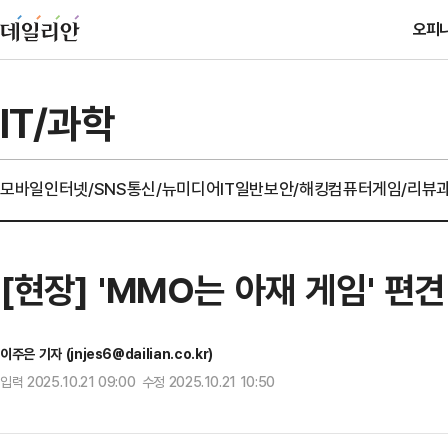
오피
IT/과학
모바일
인터넷/SNS
통신/뉴미디어
IT일반
보안/해킹
컴퓨터
게임/리뷰
[현장] 'MMO는 아재 게임' 편
이주은 기자 (jnjes6@dailian.co.kr)
입력 2025.10.21 09:00 수정 2025.10.21 10:50