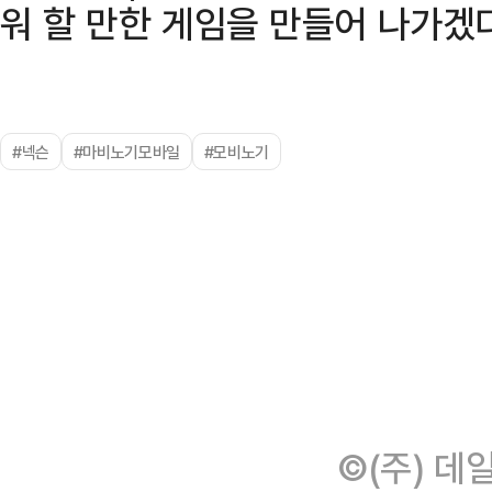
워 할 만한 게임을 만들어 나가겠
#넥슨
#마비노기모바일
#모비노기
©(주) 데