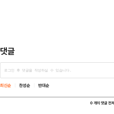
은 회를 거듭하며 시민들의 큰 호응을
께하는 공유학교 'Y-로드 특파원' 
여섯 번째 개최다.이번 야시장에는 
됐다.이상일 시…
브루어리 3팀 △전통주 3팀 △푸드
용인중앙시장 거리를 다채롭게 채웠
장이 열리는 3일 동안…
댓글
최신순
찬성순
반대순
0 개의 댓글 전