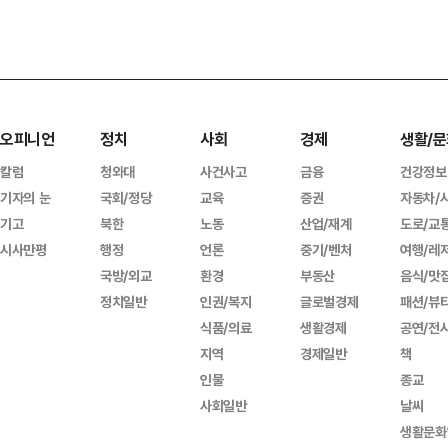
오피니언
정치
사회
경제
생활/문
칼럼
청와대
사건사고
금융
건강정보
기자의 눈
국회/정당
교육
증권
자동차/
기고
북한
노동
산업/재계
도로/교
시사만평
행정
언론
중기/벤처
여행/레
국방/외교
환경
부동산
음식/맛
정치일반
인권/복지
글로벌경제
패션/뷰
식품/의료
생활경제
공연/전
지역
경제일반
책
인물
종교
사회일반
날씨
생활문화