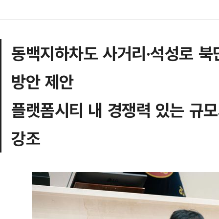
동백지하차도 사거리·석성로 북
방안 제안
플랫폼시티 내 경쟁력 있는 규
강조