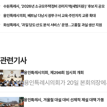
수원특례시, '2026년 소규모주택정비 관리지역(새빛타운)' 후보지 공모
용인특례시의회, 베트남 다낭시 광푸구서 교육·주민자치 교류 확대
화성특례시, '과일 당도·산도 분석 서비스' 운영…고품질 과실 생산 지원
관련기사
용인특례시의회, 제296회 임시회 개회
용인특례시의회가 20일 본회의장에서
회의를 열고 본격적인 의정 활동에 
"지금의 계절에 가장 어울리는 단어인
용인특례시, 겨울철 대설 대비 선제적 제설 대책 가동