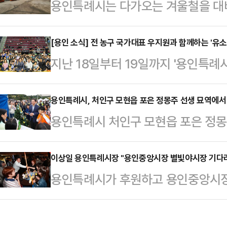
용인특례시는 다가오는 겨울철을 대비해
을 의미하는 만큼, 한 해를 시작하며
15일까지를 제설대책기간으로 정하고
과라는 열매로 이어지고 있다. 이러
진한다고 20일 밝혔다.시는 폭설과
[용인 소식] 전 농구 국가대표 우지원과 함께하는 '유
거름이 될 수 있도록 서로의 지혜를
지난 18일부터 19일까지 '용인특
예방하기 위해 선제적 대응과 현장 
다.이어 "9대 의회 의원들의 헌신과
회'가 열리고 있다.용인특례시체육
이번 제설대책은 '선제적 상황관리·신
활동을 이어가겠다"며 …
시농구협회가 주관하는 이 대회는 용
용인특례시, 처인구 모현읍 포은 정몽주 선생 묘역에서 
향으로 설정하고, 폭설 시 신속한 대
용인특례시 처인구 모현읍 포은 정몽
우지원 선수는 대회조직위원회 대회
통을 유지하는 데 중점을 뒀다.시는 
선생의 충절과 선비 정신을 기리는 
께하는 유소년 농구대회'는 2023년
량 6대를 추가 투…
제 추진위원회가 주관하고 용인문화원
이상일 용인특례시장 "용인중앙시장 별빛야시장 기다
체육관과 용인청소년수련관 농구장에서
용인특례시가 후원하고 용인중앙시장
맞이한 문화제는 18~19일까지 이틀 
여명의 선수들이 참가해 기량을 뽐낸
장 별빛마당 야시장'이 지난 17일 개
하다'를 주제로 18일 열린 문화제에
한마음 체육대회 개최용인특례시 수
중앙시장 일원에서 열린다.이상일 시장
여 행렬을 재현한 '천장행렬'을 시