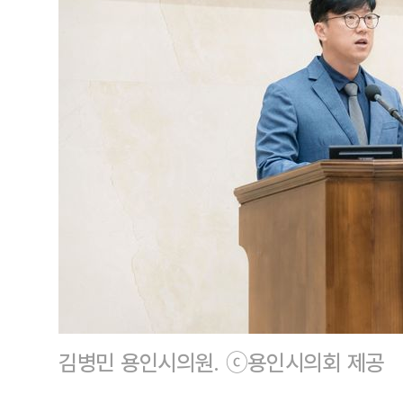
김병민 용인시의원. ⓒ용인시의회 제공