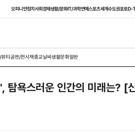
오피니언
정치
사회
경제
생활/문화
IT/과학
연예
스포츠
세계
수도권
포토
D-
/뷰티
공연/전시
책
종교
날씨
생활문화일반
', 탐욕스러운 인간의 미래는? [