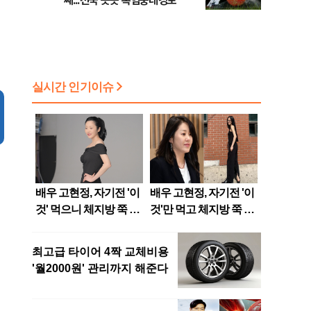
째...전국 곳곳 폭염중대경보