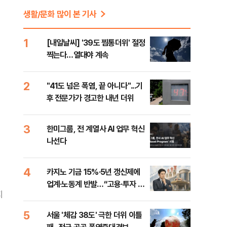
생활/문화 많이 본 기사
1
[내일날씨] '39도 찜통더위' 절정
찍는다…열대야 계속
2
"41도 넘은 폭염, 끝 아니다"...기
후 전문가가 경고한 내년 더위
3
한미그룹, 전 계열사 AI 업무 혁신
나선다
4
카지노 기금 15%·5년 갱신제에
업계·노동계 반발…“고용·투자 흔
지
들”
5
서울 '체감 38도' 극한 더위 이틀