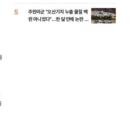
행적
5
10
주한미군 "오산기지 누출 물질 백
개정
린 아니었다"…한 달 만에 논란 진
무부
화
회
와
통