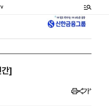
TV
신간]