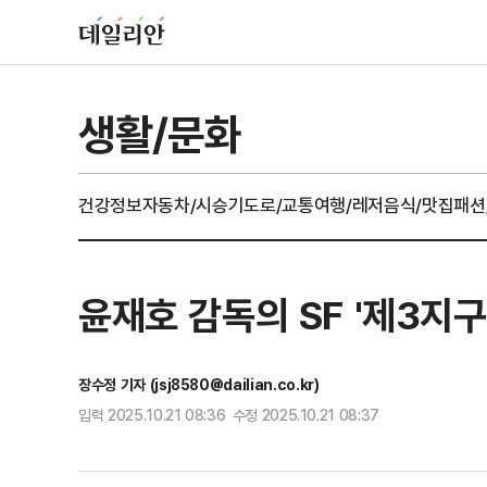
생활/문화
건강정보
자동차/시승기
도로/교통
여행/레저
음식/맛집
패션
윤재호 감독의 SF '제3지구
장수정 기자 (jsj8580@dailian.co.kr)
입력 2025.10.21 08:36 수정 2025.10.21 08:37