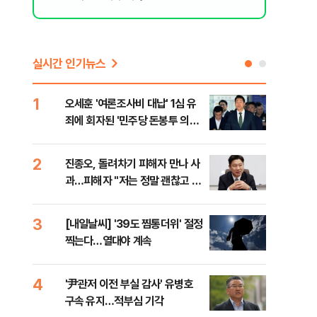
실시간 인기뉴스
1
6
오세훈 '여론조사비 대납' 1심 유
'외
죄에 회자된 '민주당 돈봉투 의
회동
혹'…왜?
것"
2
7
진종오, 돌려차기 피해자 만나 사
포스
과…피해자 "저는 정말 괜찮고 징
다…
계 원치 않아"
3
8
[내일날씨] '39도 찜통더위' 절정
북한
찍는다…열대야 계속
사일
발
4
9
'尹관저 이전 부실 감사' 유병호
"캐
구속 유지…적부심 기각
성 