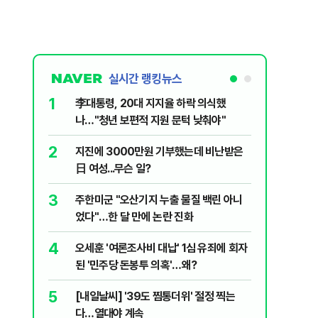
실시간 랭킹뉴스
1
6
李대통령, 20대 지지율 하락 의식했
'외통위원
나…"청년 보편적 지원 문턱 낮춰야"
동…"오로
2
7
지진에 3000만원 기부했는데 비난받은
美 '원화
日 여성...무슨 일?
입 날개 
3
8
주한미군 "오산기지 누출 물질 백린 아니
'화장실서
었다"…한 달 만에 논란 진화
기하던 男
4
9
오세훈 '여론조사비 대납' 1심 유죄에 회자
평생 뇌전
된 '민주당 돈봉투 의혹'…왜?
로 4명에
5
10
[내일날씨] '39도 찜통더위' 절정 찍는
정청래, 
다…열대야 계속
대고 대통