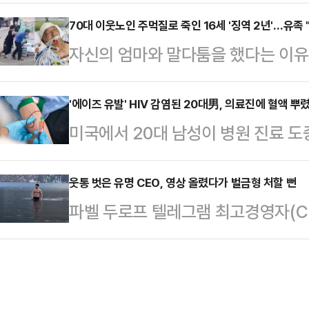
을 뜯어낸 렌터카 업체 사장이 법원
은 2024년 65세의 나이에 루게릭
형사14단독 공우진 판사는 공갈 혐의
70대 이웃노인 주먹질로 죽인 16세 '징역 2년'…유족
던 중 언어학자인 루 옌잉 박사와 인연
자신의 엄마와 말다툼을 했다는 이유로
개월에 집행유예 2년을 선고하고, 
다. 레빈 박사와 루 박사와의 나이 차
지게 한 10대 남학생이 실형을 선고
최근 확정됐다.A씨는 지난해 2월 자
들…
부는 상해치사 혐의로 기소된 A군(16)
'에이즈 유발' HIV 감염된 20대男, 의료진에 혈액 뿌
성 아이돌 멤버에게 밴(VAN) 차량
미국에서 20대 남성이 병원 진료 
년을 선고하고 법정 구속했다. 폭행 
스를 확인하던 그는 해당 멤버가 남성
에게 HIV(인간면역결핍 바이러스) 
게는 벌금 100만원을 선고했다.A군은
에서 스킨십하는 …
다.13일(현지시간) 뉴욕포스트, 피
웃통 벗은 유명 CEO, 영상 올렸다가 벌금형 처할 뻔
택가 거리에서 70대 남성 C씨의 얼
파벨 두로프 텔레그램 최고경영자(C
길크리스트(25)를 지난달 11일 체
소됐다. B씨는 같은 날 C씨의 어깨
들어가 수영하는 장면이 담긴 동영
다.HIV 감염자인 길크리스트는 지
으…
뻔했다.14일 키르기스스탄 매체 타
서 당뇨병 치료를 받던 중 갑자기 팔
두로프는 카자흐스탄 수도 아스타나에서
의 눈에 자신의 혈액을 뿌리고 상해를