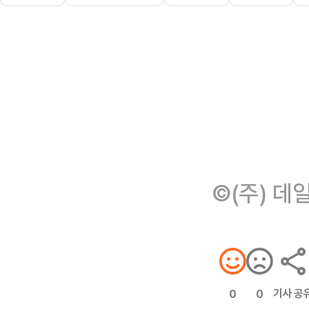
©(주) 데
기사 공
0
0