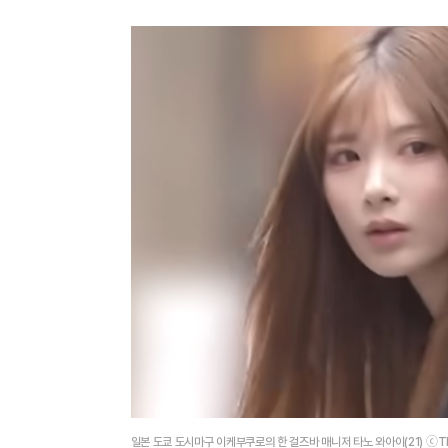
일본 도쿄 도시마구 이케부쿠로의 한 걸즈바 매니저 타노 와아이(21) ⓒT