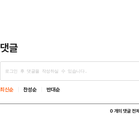
참석을 위해 이달 초 카자흐스탄을 
에 자극을 받았다…
알마티주에 있는 국립공원 내 콜사이
영상을 텔레그램에 올렸다. 카자흐스
국, 키르기스스탄과 걸쳐…
댓글
최신순
찬성순
반대순
0 개의 댓글 전