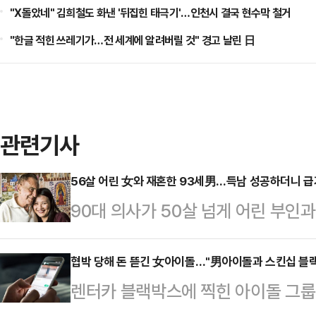
"X돌았네" 김희철도 화낸 '뒤집힌 태극기'…인천시 결국 현수막 철거
"한글 적힌 쓰레기가…전 세계에 알려버릴 것" 경고 날린 日
관련기사
56살 어린 女와 재혼한 93세男…득남 성공하더니 
90대 의사가 50살 넘게 어린 부인
있다. 이들은 두 번째 아이를 계획 
럴드선 등 외신에 따르면 존 레빈 박사
협박 당해 돈 뜯긴 女아이돌…"男아이돌과 스킨십 블
렌터카 블랙박스에 찍힌 아이돌 그룹
인 베로니카와 2013년 사별했다. 그