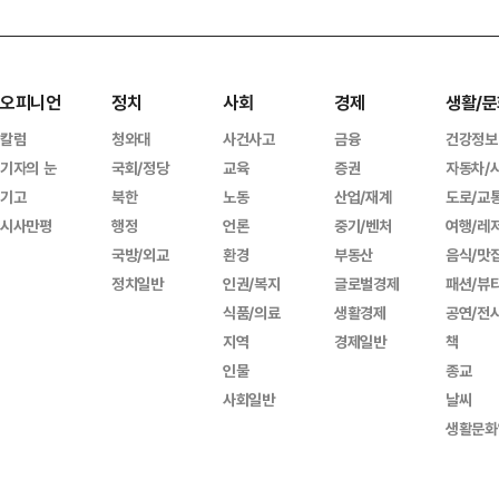
오피니언
정치
사회
경제
생활/문
칼럼
청와대
사건사고
금융
건강정보
기자의 눈
국회/정당
교육
증권
자동차/
기고
북한
노동
산업/재계
도로/교
시사만평
행정
언론
중기/벤처
여행/레
국방/외교
환경
부동산
음식/맛
정치일반
인권/복지
글로벌경제
패션/뷰
식품/의료
생활경제
공연/전
지역
경제일반
책
인물
종교
사회일반
날씨
생활문화