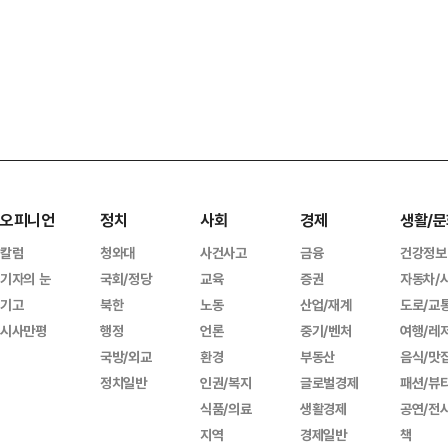
오피니언
정치
사회
경제
생활/문
칼럼
청와대
사건사고
금융
건강정보
기자의 눈
국회/정당
교육
증권
자동차/
기고
북한
노동
산업/재계
도로/교
시사만평
행정
언론
중기/벤처
여행/레
국방/외교
환경
부동산
음식/맛
정치일반
인권/복지
글로벌경제
패션/뷰
식품/의료
생활경제
공연/전
지역
경제일반
책