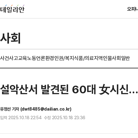
오피
사회
사건사고
교육
노동
언론
환경
인권/복지
식품/의료
지역
인물
사회일반
설악산서 발견된 60대 女시신…
유정선 기자 (dwt8485@dailian.co.kr)
입력 2025.10.18 22:54 수정 2025.10.18 23:36