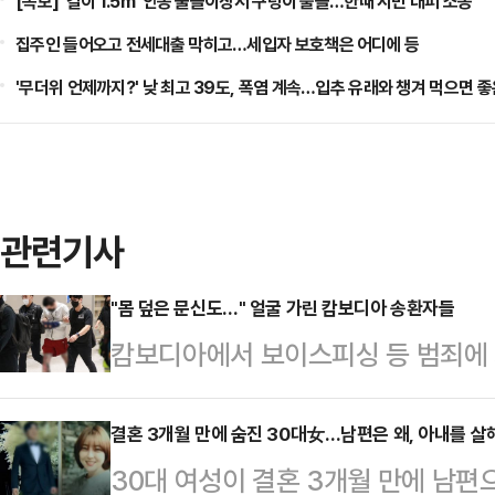
[속보] '길이 1.5m' 안동 물놀이장서 구렁이 출몰…한때 시민 대피 소동
집주인 들어오고 전세대출 막히고…세입자 보호책은 어디에 등
'무더위 언제까지?' 낮 최고 39도, 폭염 계속…입추 유래와 챙겨 먹으면 좋
관련기사
"몸 덮은 문신도…" 얼굴 가린 캄보디아 송환자들
캄보디아에서 보이스피싱 등 범죄에
64명이 전세기를 타고 18일 수갑을
자 신분으로 송환된 이들은 모두 천
결혼 3개월 만에 숨진 30대女…남편은 왜, 아내를 
30대 여성이 결혼 3개월 만에 남
부분은 남성이었으나 여성도 일부 눈