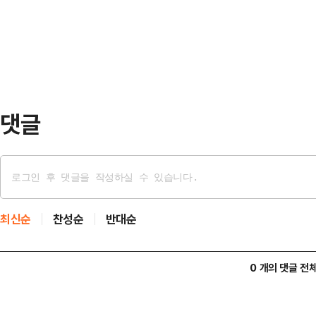
타이로 양손이 결박돼 있었고, 머리
자녀와 지인 자녀까지 세 명의 아이
고 있었다. 갑자기 차오른 물에 아이
이 바다로 뛰어들어 아이를 차례로 
못한 것으로 전해…
댓글
최신순
찬성순
반대순
0 개의 댓글 전