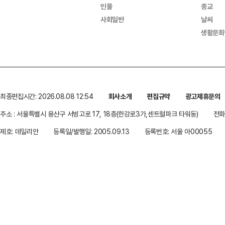
인물
종교
사회일반
날씨
생활문화
최종편집시간: 2026.08.08 12:54
회사소개
편집규약
광고제휴문의
주소 : 서울특별시 용산구 서빙고로 17, 18층(한강로3가,센트럴파크 타워동)
전화 
제호: 데일리안
등록일/발행일: 2005.09.13
등록번호: 서울 아00055