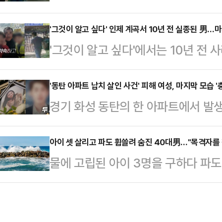
다.30일 오후 11시10분 방송되는 S
등으로 얼굴을 가리고 고개를 푹 숙인
서울 강서구에서 발생한 유혜영씨 사
'그것이 알고 싶다' 인제 계곡서 10년 전 실종된 男…
이 양쪽 팔을 붙잡고 연행했다.이들
'그것이 알고 싶다'에서는 10년 전 
일 오후 2시25분경 아내가 사망한 
대상으로 피싱 등 범죄를 저질러 공
행적을 쫓는다.26일 방송되는 SBS 
됐다. 구급대가 현장에 도착했을 때 
탑승하던 이들은 …
난 2015년 지인과 함께 강원도 인
'동탄 아파트 납치 살인 사건' 피해 여성, 마지막 모습
있던 여성 시신이 있었다.남편 서씨
경기 화성 동탄의 한 아파트에서 발
다.이혼 후 두 아이를 홀로 키우며, 
을 가진 뒤 함께 귀가했다. 서씨는
다.31일 오후 11시 10분 방송되는 
는 김주철씨는 지난 2015년 5월 
먹은…
12일 전 남자친구에게 납치된 뒤 
아이 셋 살리고 파도 휩쓸려 숨진 40대男…"목격자를 
어린이날에 두 아들과 뭘 하고 보낼
물에 고립된 아이 3명을 구하다 파도
다룬다.지난 5월 12일 오전 10시 
앞두고 사라진 것이다.실종 이틀 전
격자를 찾고 있다.제주해양경찰서와
여성의 비명이 울려 퍼졌다. 소리에
7월 25일 오후 2시37분쯤 제주시
피를 흘린 채 쓰러져 있는 여성을 발
이 해조류를 채취하다 고립되는 사고가