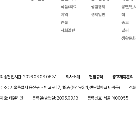
식품/의료
생활경제
공연/전
지역
경제일반
책
인물
종교
사회일반
날씨
생활문화
최종편집시간: 2026.08.08 06:31
회사소개
편집규약
광고제휴문의
주소 : 서울특별시 용산구 서빙고로 17, 18층(한강로3가,센트럴파크 타워동)
전화 
제호: 데일리안
등록일/발행일: 2005.09.13
등록번호: 서울 아00055