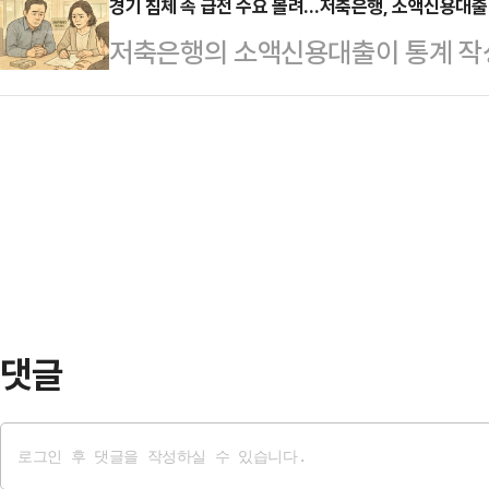
을 털어낸 데 이어, 하반기에도 정상
경기 침체 속 급전 수요 몰려…저축은행, 소액신용대출
마패를 손에 쥐여주면서 엉뚱한 방향
저축은행의 소액신용대출이 통계 작성
다는 목표다.15일 금융권에 따르면 
"여권의 극성 지지층은 이미 윤석열
모는 줄어들고 있지만, 경기 침체로
난달 말 7100억원 규모로 조성이 
하고 열광 …
출 잔액은 오히려 증가하고 있다.14
공동펀드를 운용할 다섯 곳의 펀드 
79개 저축은행의 소액신용대출 잔액
바 있다. 운용사는 웰컴자산운용, 
(1조2146억원)보다 6%(734억원
곳이다.저축은행업권은…
원)과 비교하면 12.2%(1407억원
보시스템에 통계가 공개된 2008년
용대출을…
댓글