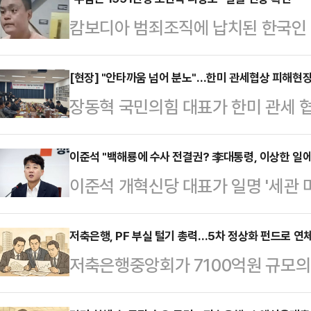
14일(현지시간) 글로벌 블록체인 
체포했다. 이들은 변씨가 자신들이 
캄보디아 범죄조직에 납치된 한국인 
이나 경찰은 콘스탄틴 갈리치(32)가
던 중 발작을 일으켜 사망했으며 이
생한 가운데 해당 사건 주범의 신상
르기니 차량 안에서 머리에 총상을 
지만 시신 발견 …
다.16일 텔레그램 등 SNS에는 숨
[현장] "안타까움 넘어 분노"…한미 관세협상 피해현
리치의 시신 옆에서 그의 이름으로 
장동혁 국민의힘 대표가 한미 관세 
로 알려진 조직원 리광호의 사진과 신
"갈리치가 며칠 전 '재정적 어려움으
을 찾아 현장의 생생한 목소리를 들
생으로 중국 길림성 훈춘시 출신으로 
말했고, 작별 인사와 메…
명 정권의 대미 관세 협상이 사실상
이준석 "백해룡에 수사 전결권? 李대통령, 이상한 일에
다. 최종 학력은 초등학교(소학교) 
이준석 개혁신당 대표가 일명 '세관 
통해 기업의 든든한 울타리를 반드시
해한 혐의로 중국 국적 조직원 3명
지검(지검장 임은정)에 파견된 백해
대표는 16일 경남 창원 자동차 부
때 함께 있었던 조직…
송치 등을 아우르는 이른바 '전결권'
저축은행, PF 부실 털기 총력…5차 정상화 펀드로 연체
공정을 둘러본 후 수출 기업 관계자
저축은행중앙회가 7100억원 규모의
이상한 일에 보증을 서는 것 같다"고
리아의 직수출 국가는 미국이 40%로
정상화 펀드 조성을 완료했다. 올 상
을 통해 "국민들의 시선은 캄보디아에
영향을 받고 있는 …