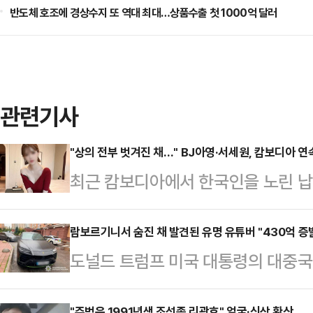
반도체 호조에 경상수지 또 역대 최대…상품수출 첫 1000억 달러
관련기사
"상의 전부 벗겨진 채…" BJ아영·서세원, 캄보디아 
최근 캄보디아에서 한국인을 노린 납
년 전 고(故) BJ아영(본명 변아영)
변씨는 지난 2023년 6월2일 지인
람보르기니서 숨진 채 발견된 유명 유튜버 "430억 증
도널드 트럼프 미국 대통령의 대중국
도 프놈펜 인근 칸달주의 한 공사장에
데 우크라이나에서 활동한 유명 암호
태로 발견됐다.캄보디아 현지 경찰은
"주범은 1991년생 조선족 리광호" 얼굴·신상 확산