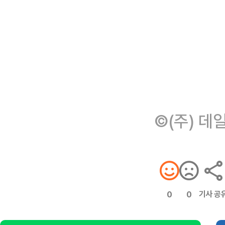
©(주) 데
기사 공
0
0