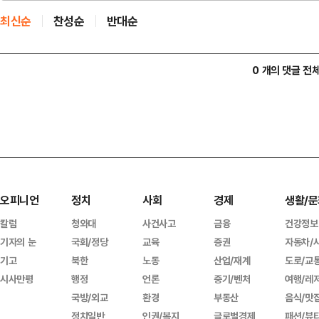
최신순
찬성순
반대순
0 개의 댓글 전
오피니언
정치
사회
경제
생활/문
칼럼
청와대
사건사고
금융
건강정보
기자의 눈
국회/정당
교육
증권
자동차/
기고
북한
노동
산업/재계
도로/교
시사만평
행정
언론
중기/벤처
여행/레
국방/외교
환경
부동산
음식/맛
정치일반
인권/복지
글로벌경제
패션/뷰