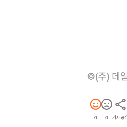
©(주) 데
기사 공
0
0