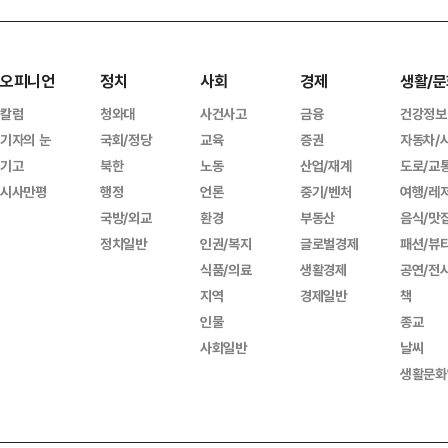
오피니언
정치
사회
경제
생활/문
칼럼
청와대
사건사고
금융
건강정보
기자의 눈
국회/정당
교육
증권
자동차/
기고
북한
노동
산업/재계
도로/교
시사만평
행정
언론
중기/벤처
여행/레
국방/외교
환경
부동산
음식/맛
정치일반
인권/복지
글로벌경제
패션/뷰
식품/의료
생활경제
공연/전
지역
경제일반
책
인물
종교
사회일반
날씨
생활문화