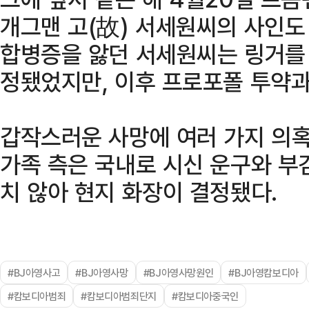
개그맨 고(故) 서세원씨의 사인도
합병증을 앓던 서세원씨는 링거를
정됐었지만, 이후 프로포폴 투약과
갑작스러운 사망에 여러 가지 의
가족 측은 국내로 시신 운구와 부
치 않아 현지 화장이 결정됐다.
#BJ아영사고
#BJ아영사망
#BJ아영사망원인
#BJ아영캄보디아
#캄보디아범죄
#캄보디아범죄단지
#캄보디아중국인