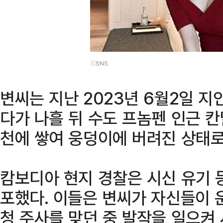
ⓒSNS
변씨는 지난 2023년 6월2일 
다가 나흘 뒤 수도 프놈펜 인근 
천에 쌓여 웅덩이에 버려진 상태로
캄보디아 현지 경찰은 시신 유기 
포했다. 이들은 변씨가 자신들이 
청 주사를 맞던 중 발작을 일으켜