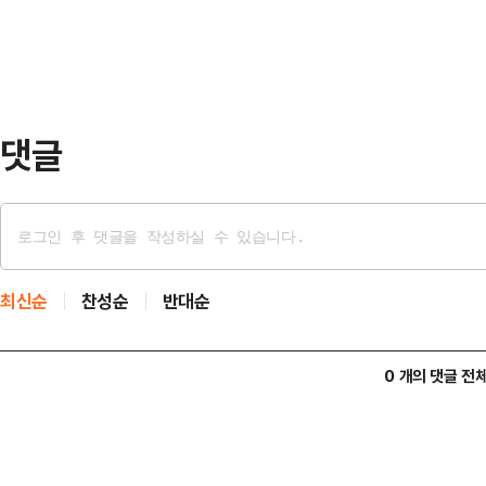
다.HIV 감염자인 길크리스트는 지
혐의가 불거지며 파…
서 당뇨병 치료를 받던 중 갑자기 팔
의 눈에 자신의 혈액을 뿌리고 상해를
에 자극을 받았다…
댓글
최신순
찬성순
반대순
0 개의 댓글 전