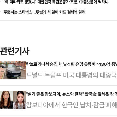
"왜 이따위로 생겼냐" 대한민국 독립운동가 조롱, 中플랫폼에 떡하니
주춤하는 스타벅스…투썸에 석 달째 카드 결제액 밀려
관련기사
람보르기니서 숨진 채 발견된 유명 유튜버 "430억 증
도널드 트럼프 미국 대통령의 대중국
데 우크라이나에서 활동한 유명 암호
14일(현지시간) 글로벌 블록체인 
"살기 좋은 캄보디아, 뉴스와 달라" 한국女 앞세운 캄 
캄보디아에서 한국인 납치·감금 피해
이나 경찰은 콘스탄틴 갈리치(32)가
부가 한국인 여성들을 내세워 "캄보
르기니 차량 안에서 머리에 총상을 