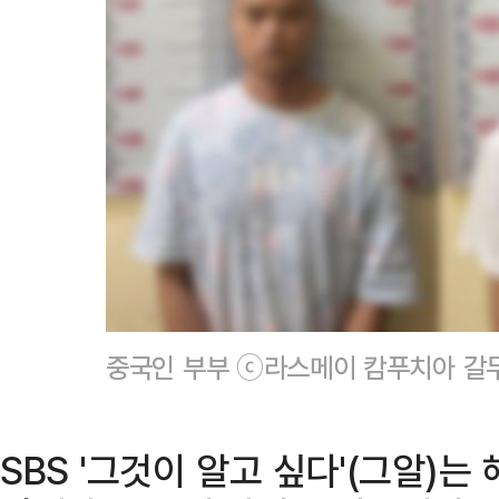
중국인 부부 ⓒ라스메이 캄푸치아 갈
SBS '그것이 알고 싶다'(그알)는