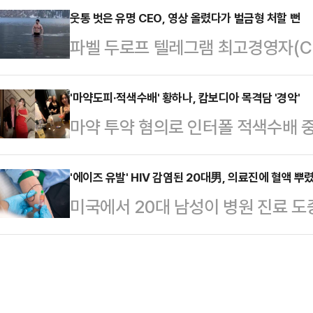
하는 영상을 연일 올려 논란이 일고 
웃통 벗은 유명 CEO, 영상 올렸다가 벌금형 처할 뻔
리치의 시신 옆에서 그의 이름으로 
파벨 두로프 텔레그램 최고경영자(C
소셜미디어(SNS) 계정에 "한국인이
"갈리치가 며칠 전 '재정적 어려움으
들어가 수영하는 장면이 담긴 동영
국인 및 세계인과 공유하기 위해 나섰
말했고, 작별 인사와 메…
뻔했다.14일 키르기스스탄 매체 타
'마약도피·적색수배' 황하나, 캄보디아 목격담 '경악'
상을 게시했다.이 여성은 한국말로 
마약 투약 혐의로 인터폴 적색수배 중
두로프는 카자흐스탄 수도 아스타나에서
다"고 자신을 소개하며 "제가 이곳에서
가 캄보디아 프놈펜에서 거주하고 있
참석을 위해 이달 초 카자흐스탄을 
어 "최근 뉴스에서…
는 황하나가 태국을 거쳐 캄보디아 
'에이즈 유발' HIV 감염된 20대男, 의료진에 혈액 뿌
알마티주에 있는 국립공원 내 콜사이
미국에서 20대 남성이 병원 진료 
아파트에서 생활한다고 보도했다. 현
영상을 텔레그램에 올렸다. 카자흐스
에게 HIV(인간면역결핍 바이러스) 
로 전해진다.황하나는 마약 투약 혐
국, 키르기스스탄과 걸쳐…
다.13일(현지시간) 뉴욕포스트, 피
현재 인터폴 적색수배 상태다.황하나는
길크리스트(25)를 지난달 11일 체
녀로 알려지며 대중에 얼굴을 알렸다