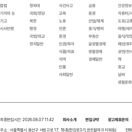
칼럼
청와대
사건사고
금융
건강정보
기자의 눈
국회/정당
교육
증권
자동차/
기고
북한
노동
산업/재계
도로/교
시사만평
행정
언론
중기/벤처
여행/레
국방/외교
환경
부동산
음식/맛
정치일반
인권/복지
글로벌경제
패션/뷰
식품/의료
생활경제
공연/전
지역
경제일반
책
인물
종교
사회일반
날씨
생활문화
최종편집시간: 2026.08.07 11:42
회사소개
편집규약
광고제휴문의
주소 : 서울특별시 용산구 서빙고로 17, 18층(한강로3가,센트럴파크 타워동)
전화 