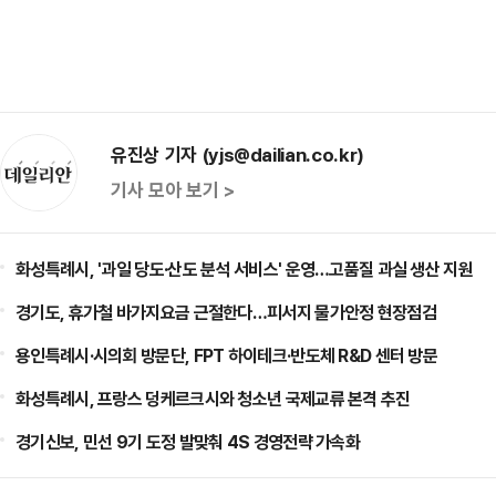
유진상 기자 (yjs@dailian.co.kr)
기사 모아 보기 >
화성특례시, '과일 당도·산도 분석 서비스' 운영…고품질 과실 생산 지원
경기도, 휴가철 바가지요금 근절한다…피서지 물가안정 현장점검
용인특례시·시의회 방문단, FPT 하이테크·반도체 R&D 센터 방문
화성특례시, 프랑스 덩케르크시와 청소년 국제교류 본격 추진
경기신보, 민선 9기 도정 발맞춰 4S 경영전략 가속화