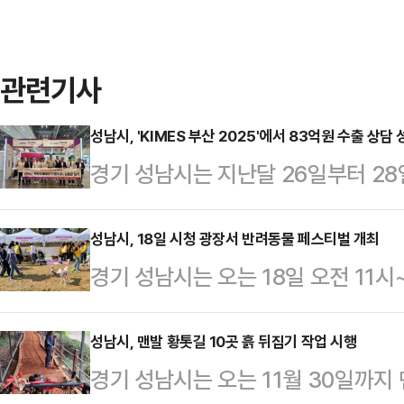
관련기사
성남시, 'KIMES 부산 2025'에서 83억원 수출 상담
경기 성남시는 지난달 26일부터 2
'KIMES BUSAN 2025 부산국
의 수출 상담 실적을 거뒀다고 14일
성남시, 18일 시청 광장서 반려동물 페스티벌 개최
경기 성남시는 오는 18일 오전 11시~
의료기기 관련 기업이 참여했으며, 약
반려동물 페스티벌'을 개최한다고 13
전시품을 관람하고 상담을 진행했다.
주제로 하는 이번 행사는 청소년을 
성남시, 맨발 황톳길 10곳 흙 뒤집기 작업 시행
헬스케어 기업과 함께 '성남시 공동
경기 성남시는 오는 11월 30일까지 
즐기는 축제의 장으로 마련된다.이날
비즈니스 상담을 이어갔다. 참가 기업