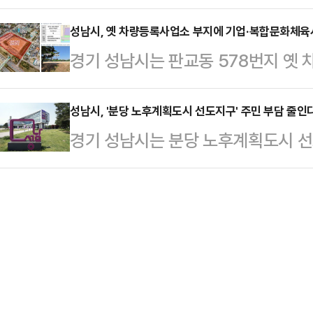
작업을 시행한다고 10일 밝혔다.로
사의 '애완견이 아닌 반려견, 새로운
해 약…
10~20㎝ 깊이까지 뒤집는 일이다
성남시, 옛 차량등록사업소 부지에 기업·복합문화체육
훈련사의 펫티켓 강의와 행동학 시범
경기 성남시는 판교동 578번지 옛 
을 걸을 때 부드럽고 폭신한 촉감을 
궁금증을 해소하는 토크콘서트 △청소
유치 및 복합문화체육시설 조성'으로
6800만원을 들여 관리기(로터리 기
시청 광…
다고 2일 밝혔다. 16년간 방치된 
성남시, '분당 노후계획도시 선도지구' 주민 부담 줄
인력 외에 7명을 추가로 채용했다.이
경기 성남시는 분당 노후계획도시 선
으로 탈바꿈시키려는 시의 강력한 의지
은 △위례공원 내 520m 구간 △희
지구 공모 당시 공고한 일부 평가기
㎡ 가운데 1만2133㎡는 기업 및 
…
개 신도시 중 분당에만 적용돼 주민
는 복합문화체육시설 건립 부지로 활용
수명주택 인증 △추가 공공기여 항목
관련 사업과의 연계 시너지를 고려해 
높이는 방향으로 새로운 기준을 마련
문…
안정화 대책용 주택 확보 기준을 '전체
변경 △장수명주택 인증 등급을 '최우