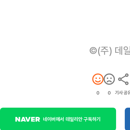
©(주) 데
기사 공
0
0
네이버에서 데일리안 구독하기