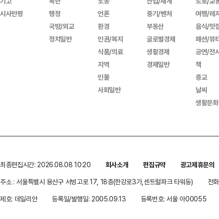
기고
북한
노동
산업/재계
도로/교
시사만평
행정
언론
중기/벤처
여행/레
국방/외교
환경
부동산
음식/맛
정치일반
인권/복지
글로벌경제
패션/뷰
식품/의료
생활경제
공연/전
지역
경제일반
책
인물
종교
사회일반
날씨
생활문화
최종편집시간: 2026.08.08 10:20
회사소개
편집규약
광고제휴문의
주소 : 서울특별시 용산구 서빙고로 17, 18층(한강로3가,센트럴파크 타워동)
전화 
제호: 데일리안
등록일/발행일: 2005.09.13
등록번호: 서울 아00055