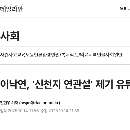
오피
사회
사건사고
교육
노동
언론
환경
인권/복지
식품/의료
지역
인물
사회일반
이낙연, '신천지 연관설' 제기 
진현우 기자 (hwjin@dailian.co.kr)
입력 2025.10.14 11:56 수정 2025.10.14 11:56