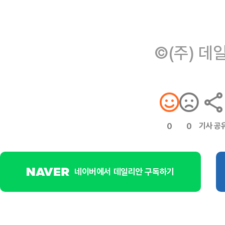
©(주) 데
기사 공
0
0
네이버에서 데일리안 구독하기