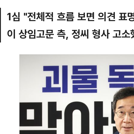
1심 "전체적 흐름 보면 의견 표
이 상임고문 측, 정씨 형사 고