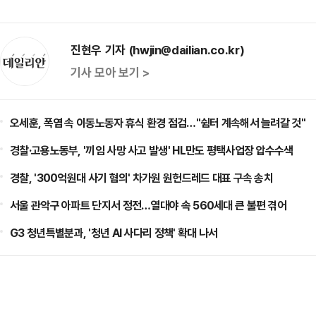
진현우 기자 (hwjin@dailian.co.kr)
기사 모아 보기 >
오세훈, 폭염 속 이동노동자 휴식 환경 점검…"쉼터 계속해서 늘려갈 것"
경찰·고용노동부, '끼임 사망 사고 발생' HL만도 평택사업장 압수수색
경찰, '300억원대 사기 혐의' 차가원 원헌드레드 대표 구속 송치
서울 관악구 아파트 단지서 정전…열대야 속 560세대 큰 불편 겪어
G3 청년특별분과, '청년 AI 사다리 정책' 확대 나서