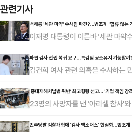
관련기사
백해룡 '세관 마약' 수사팀 파견?…법조계 "합류 않는 게
이재명 대통령이 이른바 '세관 마약수
백해룡 경정을 파견하라고 지시한 것
견하겠다는 입장을 밝혔다. 법조계에
파견 검사 전원 복귀 요구…특검팀 공소유지 가능할까? 
김건희 여사 관련 의혹을 수사하는 
관계자인 백 경정은 수사팀에 합류하
원과 수사관 대부분이 검찰청 복귀를
경정의 합류에 문제가 없다는 주장이
문제가 화두로 떠올랐다.파견 검사들
'중대재해처벌법 위반' 최고형량 선고…"기업 책임 강조
경찰청장 직무대행은 이날 정례 기자
23명의 사망자를 낸 '아리셀 참사'
혀 실제로 이들의 원대 복귀가 이뤄
에서 요청해 오면 검토할 것"이라고
판에 넘겨진 박순관 아리셀 대표와 
공소유지에 나서야 할 것으로 보인다
여하는 팀을 통해 검찰이…
심에서 각각 징역 15년이라는 중형
민주당발 검찰개혁에 '검사 엑소더스' 현실화…법조계 "
갈 경우 특검팀이 기소한 사건들의 