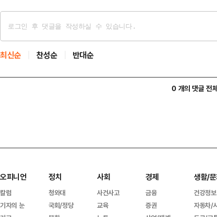
최신순
찬성순
반대순
0 개의 댓글 전
오피니언
정치
사회
경제
생활/문
칼럼
청와대
사건사고
금융
건강정보
기자의 눈
국회/정당
교육
증권
자동차/