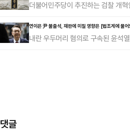
더불어민주당이 추진하는 검찰 개혁안
중대재해처벌법 양형기준을 안건에 
검찰청 폐지와 맞물려 '공소유지 인원
사라지게 된 검찰청에서 엑소더스(대
가운데 아리셀 대표 등에 대한 판결
발목이 잡힐 가능성이…
다. 검찰청이 폐지된 후 수사권은 
연이은 尹 불출석, 재판에 미칠 영향은 [법조계에 물어보
될지 법조계 등에서 주목하고 있다.
내란 우두머리 혐의로 구속된 윤석열
청이 각각 신설돼 나눠 가지게 되는데
사14부(고권홍 부장판사)는 이날 
을 드러내지 않고 있다. 재판부가 '
리를 옮기거나, 기소·불기소 여부만
사) 위반, 파견법 위반,…
선 전직 대통령의 사례처럼 무난히 
황이기 떄문이다. 법조계에서는 "검
만 법조계에서는 피고인이 수사 단
떠날 것"이라며 "결국 검찰이 제 기
로 일관하고 있어 재판 결과에 불리
했다.15일 법무부에 따르…
다.윤 전 대통령은 지난 7월10일 
재판에 나오지 않고 있다. 앞서 윤
에 인치(강제로 데려오…
댓글