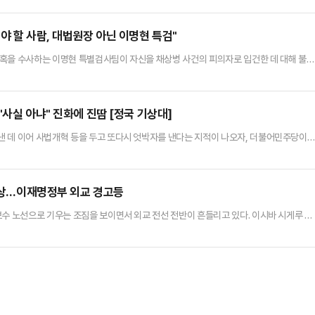
 있고 쇼크도 왔다"라며 "산에서 내려가는 도중 혀가 말려 들어가고 호흡이 가빠졌다. 매니
각이 먼저 났다"라고 떠올렸다.이승윤의 사례처럼 벌쏘임 …
야 할 사람, 대법원장 아닌 이명현 특검"
의혹을 수사하는 이명현 특별검사팀이 자신을 채상병 사건의 피의자로 입건한 데 대해 불쾌
이 아니라 이명현 정치특검"이라고 꾸짖었다.한동훈 전 대표는 12일 페이스북에 "더불어
대법원장을 국감에 부르자 면서, 특검 수사 중에 극도의 정치 편향을 대놓고 본인 페이스
했다.앞서 한 전 대표는 이날 페이스북에서 이명현 특검팀이 '이종섭 호주…
"사실 아냐" 진화에 진땀 [정국 기상대]
 데 이어 사법개혁 등을 두고 또다시 엇박자를 낸다는 지적이 나오자, 더불어민주당이
수석대변인은 12일 페이스북에 글을 올려 '정청래 대표가 자기정치를 한다'는 정치권 안
부·대통령실) 원팀'을 강조했다.박 수석대변인은 "항간에 민주당과 정청래 대표에 대해 거
는 정청래가 '자기정치'를 한다는 것이고, 둘째는 민주당이 당정대…
 부상…이재명정부 외교 경고등
보수 노선으로 기우는 조짐을 보이면서 외교 전선 전반이 흔들리고 있다. 이시바 시게루 정
이치 사나에 일본 자민당 신임 총재의 등장으로 긴장 국면에 접어들면서, 향후 대일 외교
민당은 지난 4일 총재 선거에서 강경 보수 성향의 다카이치 사나에 전 경제안보상을 새 총
임할 가능성이 크지만, 연정 붕괴로 내각 출범이 순탄치 않은 …