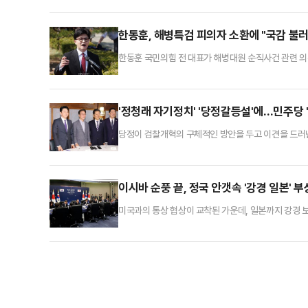
다. 장수말벌 독이 일반 벌의 500배 이상이라고 알고
저와 차 타고 가는데 의심이 점점 흐려지는데 가족 생
한동훈, 해병특검 피의자 소환에 "국감 불러
한동훈 국민의힘 전 대표가 해병대원 순직사건 관련 
감을 드러내며 "국정감사에 불러야 할 사람은 대법원장
민주당 정권은 누구 만났다는 황당한 가짜뉴스 만으로 
에 드러낸 이명현 특검은 왜 국감에 안부르냐"고 일갈
'정청래 자기정치' '당정갈등설'에…민주당 
당정이 검찰개혁의 구체적인 방안을 두고 이견을 드러낸
"사실이 아니다"며 거듭 진화에 나섰다.박수현 민주당 
의 지적에 대해 조목조목 반박하며 '당정대(민주당·정
사실처럼 굳어져가는 오해가 두 가지가 있다"며 "첫째
이시바 순풍 끝, 정국 안갯속 '강경 일본'
미국과의 통상 협상이 교착된 가운데, 일본까지 강경 
권 시절 비교적 안정적으로 유지되던 한일 외교가 다카
향방이 주목된다.12일 정치권에 따르면 일본 집권 자
로 선출했다. 다카이치 총재는 사상 첫 여성 총리로 취