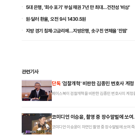
5대 은행, '회수 포기' 부실 채권 7년 만 최대…건전성 '비상'
원·달러 환율, 오전 9시 1430.5원
지방 경기 침체·고금리에…지방은행, 솟구친 연체율 '진땀'
관련기사
단독
'검찰개혁' 비판한 김종민 변호사 계
페이스북이 검찰개혁을 비판한 김종민 변호사의 계정을 
실조차 없던 것으로 드러났다. 이에 페이스북 코리아는 
민의힘 의원에게 제출한 자료에 따르면 페이스북은 검찰
이 높다"고 밝혔다.페이스북 모회사 메타가 정치적 콘
코미디언 이승윤, 촬영 중 장수말벌에 쏘여.
코미디언 이승윤이 자연인 촬영 중 장수말벌에 쏘여 죽을
니다'로 출연한 이승윤은 '나는 자연인이다' 촬영 중 