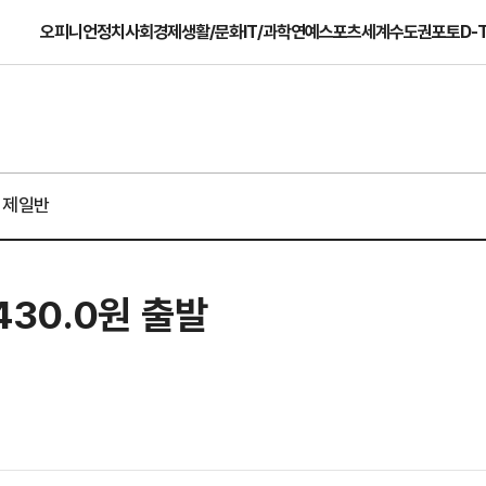
오피니언
정치
사회
경제
생활/문화
IT/과학
연예
스포츠
세계
수도권
포토
D-
경제일반
430.0원 출발