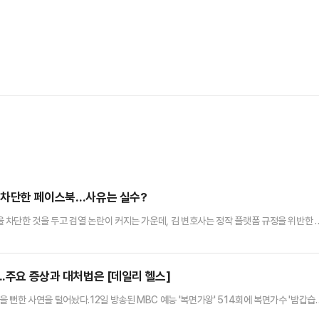
정 차단한 페이스북…사유는 실수?
차단한 것을 두고 검열 논란이 커지는 가운데, 김 변호사는 정작 플랫폼 규정을 위반한 
해당 계정 차단 조치가 '단순 실수'라는 입장을 내놨다.12일 페이스북 코리아가 김장겸 
개혁을 비판한 김 변호사의 계정을 차단한 데 대해 "해당 계정이 실수로 차단됐을 가능
텐츠를 검열하고 있는지 여부에 대해서는 "메타는 표현의 자유를 중…
..주요 증상과 대처법은 [데일리 헬스]
 뻔한 사연을 털어놨다.12일 방송된 MBC 예능 '복면가왕' 514회에 복면가수 '밤갑습
겪었던 아찔한 사연을 공개했다.이승윤은 "죽을 뻔한 적도 있다. 촬영하다 장수말벌한테 쏘