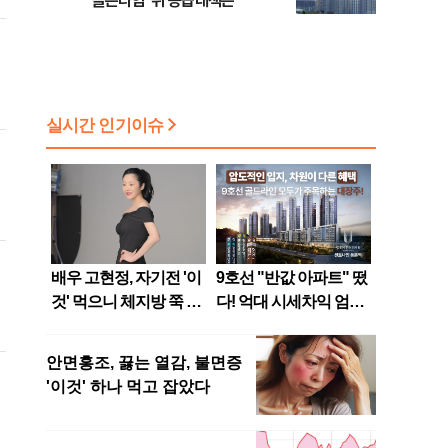
골든타임’ 뒤 공급대책은
북
팎
의
의
재