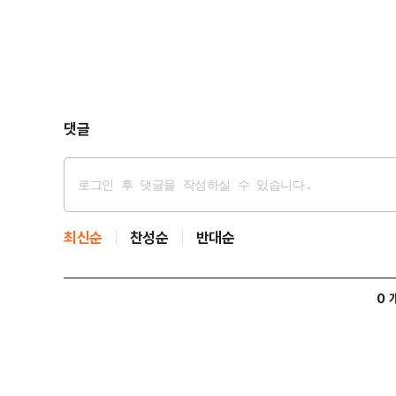
댓글
최신순
찬성순
반대순
0 