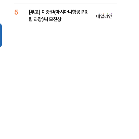
법
증거
5
10
[부고] 이중길(아시아나항공 PR
[속
팀 과장)씨 모친상
드카