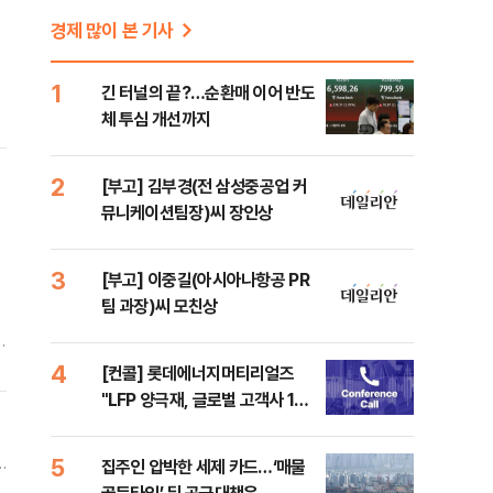
경제 많이 본 기사
1
긴 터널의 끝?…순환매 이어 반도
체 투심 개선까지
2
[부고] 김부경(전 삼성중공업 커
뮤니케이션팀장)씨 장인상
3
[부고] 이중길(아시아나항공 PR
팀 과장)씨 모친상
사
국
4
[컨콜] 롯데에너지머티리얼즈
성
"LFP 양극재, 글로벌 고객사 10
곳 대상 승인평가"
5
집주인 압박한 세제 카드…‘매물
였