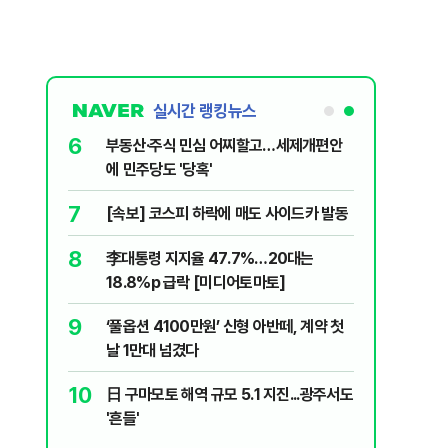
실시간 랭킹뉴스
6
싱 연습 경
부동산·주식 민심 어찌할고…세제개편안
에 사망
에 민주당도 '당혹'
7
?"…국민의힘
[속보] 코스피 하락에 매도 사이드카 발동
8
李대통령 지지율 47.7%…20대는
 1987년
18.8%p 급락 [미디어토마토]
9
‘풀옵션 4100만원’ 신형 아반떼, 계약 첫
 건…언제 다
날 1만대 넘겼다
10
日 구마모토 해역 규모 5.1 지진...광주서도
나…거래대
'흔들'