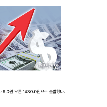
1
'화장실서 쓰러진 채 발견' 킥복
기하던 男학생, 사고 12일 만
2
​"정청래 당선이 차라리 낫다
내부서 나오는 이색 셈법
3
'빅쇼트' 마이클 버리 "美 증시,
블랙먼데이급 폭락 가능성"
4
검찰청에 쌓인 미제사건 14만
처리하나요? [기자수첩-사회]
 9.0원 오른 1430.0원으로 출발했다.
5
삼전닉스 레버리지 열기 식었
금 1조원 밑으로