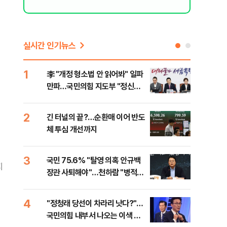
실시간 인기뉴스
1
6
李 "개정 형소법 안 읽어봐" 일파
검찰
만파…국민의힘 지도부 "정신세
건…
계 궁금하다"
수첩
2
7
긴 터널의 끝?…순환매 이어 반도
부동
체 투심 개선까지
개편
3
8
국민 75.6% "탈영 의혹 안규백
[부
지
장관 사퇴해야"…천하람 "병적기
뮤니
록 즉각 공개하라"
4
9
​"정청래 당선이 차라리 낫다?"…
[단
국민의힘 내부서 나오는 이색 셈
희룡