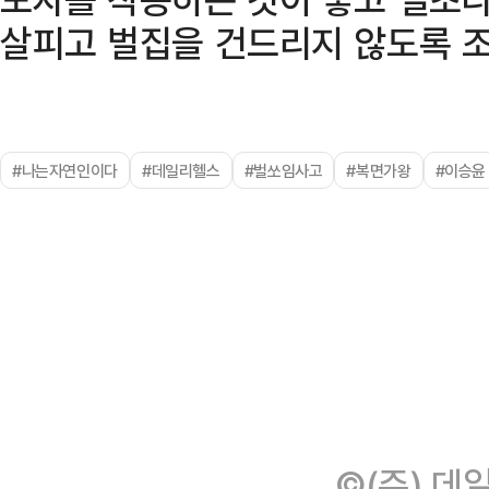
살피고 벌집을 건드리지 않도록 조
#나는자연인이다
#데일리헬스
#벌쏘임사고
#복면가왕
#이승윤
©(주) 데