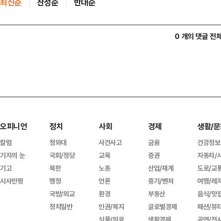
최신순
찬성순
반대순
0 개의 댓글 전
오피니언
정치
사회
경제
생활/문
칼럼
청와대
사건사고
금융
건강정보
기자의 눈
국회/정당
교육
증권
자동차/
기고
북한
노동
산업/재계
도로/교
시사만평
행정
언론
중기/벤처
여행/레
국방/외교
환경
부동산
음식/맛
정치일반
인권/복지
글로벌경제
패션/뷰
식품/의료
생활경제
공연/전