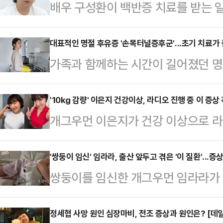
배우 구성환이 백반증 치료를 받는 일
로그램 '나 혼자 산다'에 출연한 구
구성환은 백반증 부위가 점점 넓어지
대표적인 명절 후유증 '손목터널증후군'...초기 치료가 
가족과 함께하는 시간이 길어졌던 명
업으로 가리니까 사람들이 잘 모른다. 
이나 저림과 같은 이상 증상을 호소하
다. 백반증 부위 털은 다 하얗게 된
사용이 많은 주부들에게 이러한 손목
'10kg 감량' 이은지 건강이상, 라디오 진행 중 이 증
부의 멜라닌 세포의 결핍으로 피부색
개그우먼 이은지가 건강 이상으로 라
손이 저리면 혈액 순환 장애를 의심
환이다. 피부 외에 모발도 희게 변할 
은지는 9일 자신이 진행 중인 KBS 
등으로 증상을 완화하려고 한다. 하지
으로 알려…
장') 오프닝에서 "추석 연휴에 병원
'쌍둥이 임신' 임라라, 출산 앞두고 겪은 '이 질환'...
후군'일 가능성이 높다.손목터널증후
쌍둥이를 임신한 개그우먼 임라라가 출
취자분들께 늘 드리는 말씀 중 하나가 
나는 정중신경이 눌려 발생하는 질환
소한 가운데, 해당 질환에 관심이 쏠
고 계시죠? 일단 저부터 잘 챙겨보겠
한 자세로 작업할 경우…
에 나와 "우리에게 막달이 왔다"며 
정세협 사망 원인 심장마비, 전조 증상과 원인은? [데
상의 이유로 라디오 생방송에 불참했