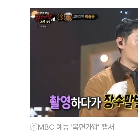
ⓒMBC 예능 '복면가왕' 캡처