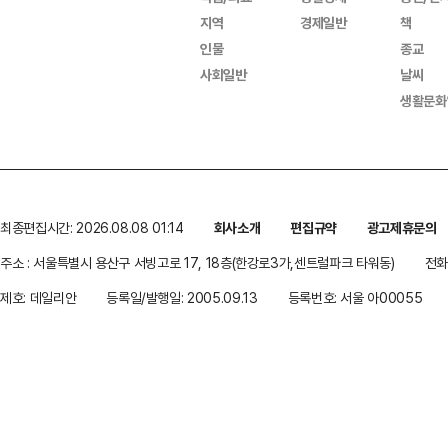
지역
경제일반
책
인물
종교
사회일반
날씨
생활문화
최종편집시간: 2026.08.08 01:14
회사소개
편집규약
광고제휴문의
주소 : 서울특별시 용산구 서빙고로 17, 18층(한강로3가,센트럴파크 타워동)
전화 
제호: 데일리안
등록일/발행일: 2005.09.13
등록번호: 서울 아00055