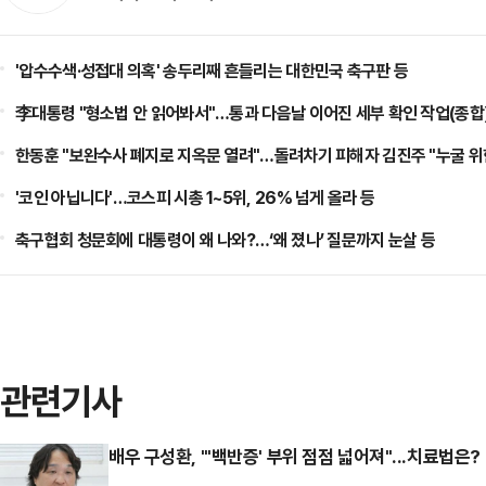
'압수수색·성접대 의혹' 송두리째 흔들리는 대한민국 축구판 등
李대통령 "형소법 안 읽어봐서"…통과 다음날 이어진 세부 확인 작업(종합)
한동훈 "보완수사 폐지로 지옥문 열려"…돌려차기 피해자 김진주 "누굴 위한
'코인 아닙니다'…코스피 시총 1~5위, 26% 넘게 올라 등
축구협회 청문회에 대통령이 왜 나와?…‘왜 졌나’ 질문까지 눈살 등
관련기사
배우 구성환, "'백반증' 부위 점점 넓어져"...치료법은?