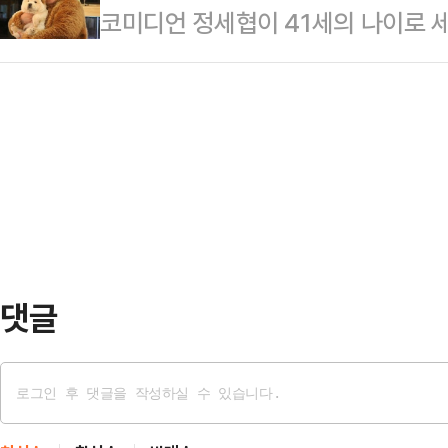
코미디언 정세협이 41세의 나이로 세
은 쌍둥이 엄마가 입덧 vs 막달 (중에
맡았다. 엄지인 아나운서는 이날 "이
공식 SNS를 통해 "정세협님의 안타
치 않게 많았다"며 "어제부터 '이래
에 많이…
고인의 명복을 빕니다"라며 비보를
구나'를 느꼈다"고 고백했다.그러면서
인의 사망원인을 심장마비라고 밝혔다
같다. 너무 힘들다, 숨이 안 쉬어진
이다. 발생할 경우 심장 근육에 혈액
지…
되거나 생명까지 위태로워질 수 있어
심장마비가 발생하는 주요 원인 중 
로 혈액을 공급하는 관상…
댓글