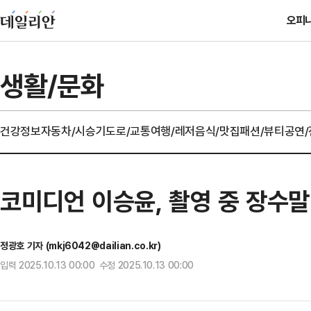
오피
생활/문화
건강정보
자동차/시승기
도로/교통
여행/레저
음식/맛집
패션/뷰티
공연
코미디언 이승윤, 촬영 중 장수말
정광호 기자 (mkj6042@dailian.co.kr)
입력 2025.10.13 00:00 수정 2025.10.13 00:00