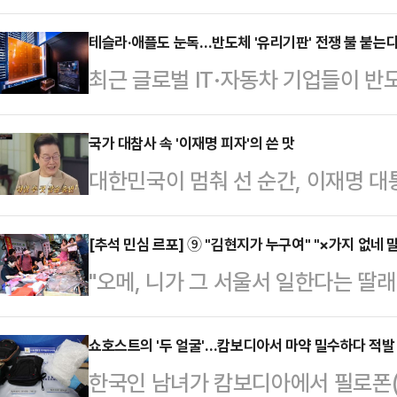
미디어(SNS) 라이브 방송을 통해 "
정도 찐 것 같다"고 고백했다.이어 "
테슬라·애플도 눈독…반도체 '유리기판' 전쟁 불 붙는
최근 글로벌 IT·자동차 기업들이 반
것도 좋았는데 나는 살찐 게 좋고 마
전자 부품사들의 상용화 경쟁이 한층
찐 거 어떡하나. 맛있는 거 먹고 돈 
슬라와 애플은 최근 유리기판 제조사
국가 대참사 속 '이재명 피자'의 쓴 맛
웃으며 말했다.서인영은 외모 변화에 
대한민국이 멈춰 선 순간, 이재명 
은 인공지능(AI) 연산 등 성능 향상
래 코끝만 엄청 뾰족했는데, 더 이상 
원관리원 화재로 647개 정부 업무시
있는 유리기판 도입 가능성을 타진 
의 불편을 감수해야 하는 초유의 상
[추석 민심 르포] ⑨ "김현지가 누구여" "×가지 없네
픽처리장치(GPU), 중앙처리장치(C
"오메, 니가 그 서울서 일한다는 딸래
램 촬영에 나섰다. 더욱 참담한 것은
결하고, 전기적 신호를 전달하는 핵
때, 광주에서만 60년을 살고 있는 
심한 압박감을 견디지 못해 스스로 
키는 도로 역할…
리탕집을 찾았다. 오리탕은 광주 지
쇼호스트의 '두 얼굴'…캄보디아서 마약 밀수하다 적발
해' 방송이 강행됐다는 점이다.사라
한국인 남녀가 캄보디아에서 필로폰
이 대표 음식으로 여겨지지만 더 친숙
26일 오후 8시 15분, 국가정보자