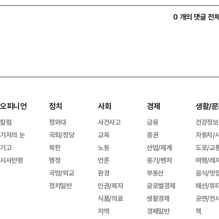
0 개의 댓글 전
오피니언
정치
사회
경제
생활/문
칼럼
청와대
사건사고
금융
건강정보
기자의 눈
국회/정당
교육
증권
자동차/
기고
북한
노동
산업/재계
도로/교
시사만평
행정
언론
중기/벤처
여행/레
국방/외교
환경
부동산
음식/맛
정치일반
인권/복지
글로벌경제
패션/뷰
식품/의료
생활경제
공연/전
지역
경제일반
책