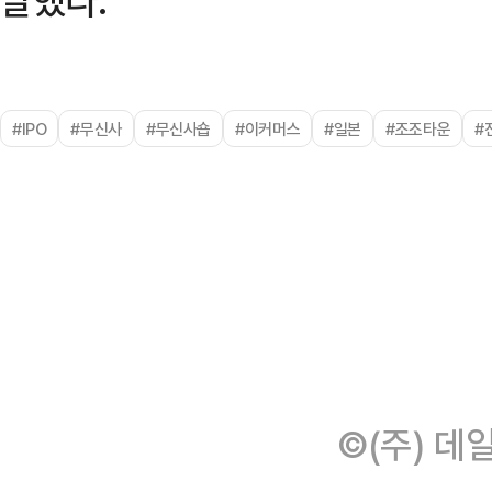
#IPO
#무신사
#무신사숍
#이커머스
#일본
#조조타운
#
©(주) 데