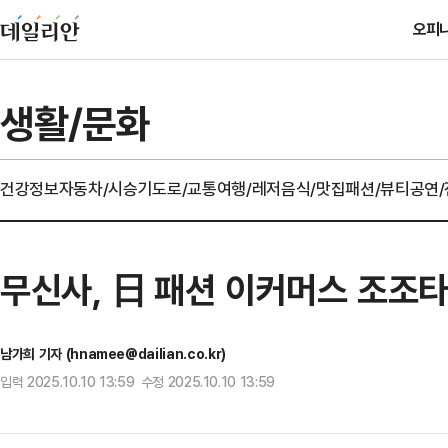
오피
생활/문화
건강정보
자동차/시승기
도로/교통
여행/레저
음식/맛집
패션/뷰티
공연
무신사, 日 패션 이커머스 조조타
남가희 기자 (hnamee@dailian.co.kr)
입력 2025.10.10 13:59 수정 2025.10.10 13:59