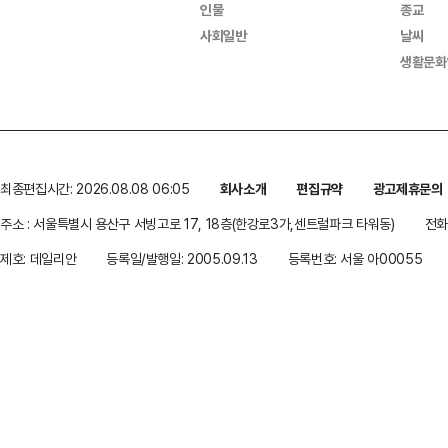
인물
종교
사회일반
날씨
생활문화
최종편집시간: 2026.08.08 06:05
회사소개
편집규약
광고제휴문의
주소 : 서울특별시 용산구 서빙고로 17, 18층(한강로3가,센트럴파크 타워동)
전화 
제호: 데일리안
등록일/발행일: 2005.09.13
등록번호: 서울 아00055