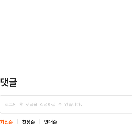
속 송치됐다. 여성은 현지에서 활동
식 중 하나다. 오랜 단골 식당인 만
리튬이온 배터리 폭발…
세청 인천공항본부세관은 29일 캄
기자를 반겼다."치약을 눈 밑에 바르면
국 국적인 30대 여성 A씨 및 남성
생인 아버지는 중학교 2학년 당시 5
혔다.지난 4월 필로폰 11.77g을
…
(마약류관리법 위반)가 적용됐다.세
정에서 가방 속 파우치와 밑바닥 등
개시했다.이후 수사팀은 화…
댓글
최신순
찬성순
반대순