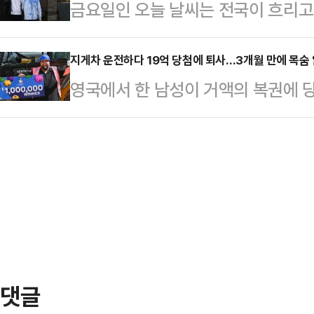
금요일인 오늘 날씨는 전국이 흐리고
원 중환자실에 있다는 연락을 받았다
정에서 가방 속 파우치와 밑바닥 등
내리겠다. 남부 지방은 대체로 맑은
의 상태를 확인한 뒤 가능하다면 한
개시했다.이후 수사팀은 화…
"이날 오전부터 인천과 경기 북부, 강
지게차 운전하다 19억 당첨에 퇴사…3개월 만에 목숨
다며, 현지 대사관과 정부의 지원을
영국에서 한 남성이 거액의 복권에 
경기 남부와 충남 북부로, 오후에는
이씨는 지난달 24일부터 5박6일 
만에 후회하게 된 사연이 전해졌다.지
예보했다.예상 강수량은 ▲경기 북부
났다가 출국 사흘 뒤부터 갑자기…
국 노리치 인근에 거주하는 아담 로페
이상) ▲서울·인천·경기남부 5~3
한 즉석 복권에 당첨됐다.당시 그의 통
▲강원 중·남부 내륙, 산지와 북부 
원)에 불과했으나 당첨 직후 잔고는 
5~10㎜…
게차 운전사로 일하던 로페즈는 곧장
화려한 인생을 만끽했다.그러나 당첨
지난달 …
댓글