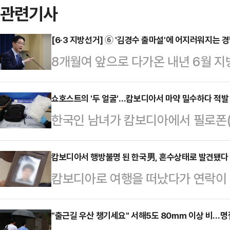
관련기사
[6·3 지방선거] ⑥ '김경수 출마설'에 어지러워지는 
8개월여 앞으로 다가온 내년 6월 
어려운 지역으로 꼽힌다. 대구·경북(
역이 아닌데다, 지난 2010년과 2
쇼호스트의 '두 얼굴'…캄보디아서 마약 밀수하다 적발
한국인 남녀가 캄보디아에서 필로폰
주당(2010년엔 무소속 김두관 후보
속 송치됐다. 여성은 현지에서 활동
충분히 흔들릴 가능성이 있는 지역으
세청 인천공항본부세관은 29일 캄
캄보디아서 행방불명 된 한국男, 혼수상태로 발견됐다
선거에 정치적 고차방정식이 적용될 
캄보디아로 여행을 떠났다가 연락이 
국 국적인 30대 여성 A씨 및 남성
벌써부터 치열한 눈치싸움이 벌어지
로 발견된 것으로 전해졌다.7일 전
혔다.지난 4월 필로폰 11.77g을
환된 지난 1995년…
디아 대사관으로부터 42살 이모씨가
"출근길 우산 챙기세요" 서해5도 80㎜ 이상 비…명
(마약류관리법 위반)가 적용됐다.세