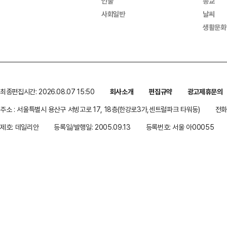
인물
종교
사회일반
날씨
생활문화
최종편집시간: 2026.08.07 15:50
회사소개
편집규약
광고제휴문의
주소 : 서울특별시 용산구 서빙고로 17, 18층(한강로3가,센트럴파크 타워동)
전화 
제호: 데일리안
등록일/발행일: 2005.09.13
등록번호: 서울 아00055