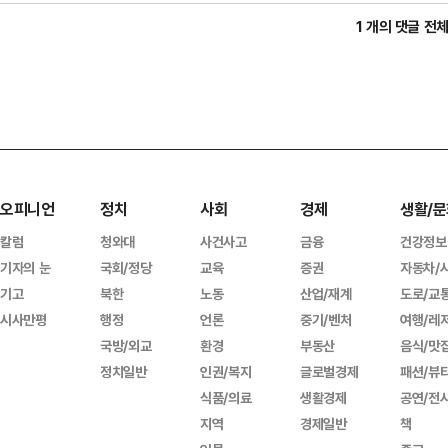
1 개의 댓글 전
오피니언
정치
사회
경제
생활/문
칼럼
청와대
사건사고
금융
건강정보
기자의 눈
국회/정당
교육
증권
자동차/
기고
북한
노동
산업/재계
도로/교
시사만평
행정
언론
중기/벤처
여행/레
국방/외교
환경
부동산
음식/맛
정치일반
인권/복지
글로벌경제
패션/뷰
식품/의료
생활경제
공연/전
지역
경제일반
책