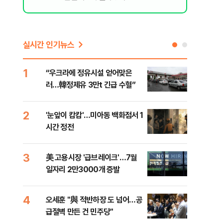
실시간 인기뉴스
1
6
“우크라에 정유시설 얻어맞은
코스
러…韓정제유 3만t 긴급 수혈”
선 
2
7
'눈앞이 캄캄'…미아동 백화점서 1
[단
시간 정전
산 
전투
3
8
美 고용시장 '급브레이크'…7월
'국
일자리 2만3000개 증발
에 
4
9
오세훈 "與 적반하장 도 넘어…공
[내
급절벽 만든 건 민주당"
나기