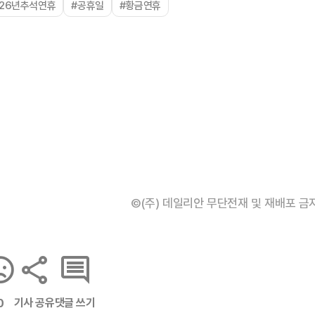
026년추석연휴
#공휴일
#황금연휴
©(주) 데일리안 무단전재 및 재배포 금
기사 공유
댓글 쓰기
0