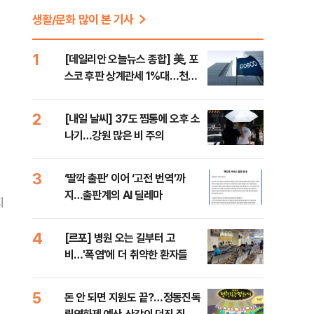
생활/문화 많이 본 기사
1
[데일리안 오늘뉴스 종합] 美, 포
스코 후판 상계관세 1%대…천하
람, 의원 최초 논산훈련소 2박3일
'입소'
2
[내일 날씨] 37도 찜통에 오후 소
나기…강원 많은 비 주의
3
‘딸깍 출판’ 이어 ‘고전 번역’까
지…출판계의 AI 딜레마
지
4
[르포] 병원 오는 길부터 고
비…'폭염'에 더 취약한 환자들
5
돈 안 되면 지원도 끝?…정동진독