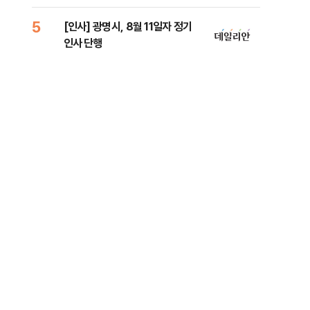
5
10
[인사] 광명시, 8월 11일자 정기
'7
인사 단행
나…