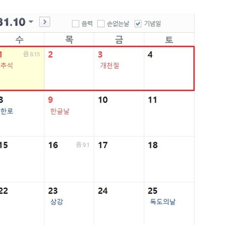
1
[속보] '길이 1.5m' 안동 물
이 출몰…한때 시민 대피 소동
2
"편해서 매일 신었는데"...전
'크록스'의 숨은 위험
3
송영길·김민석, '조희대 탄핵'
법사위원들 "즉시 대법관 제청
4
[단독] 천하람, 국회의원 최초
2박 3일 '입소'…각개전투·야
5
'국장만 하라고?'…ISA 세제
'부글부글'