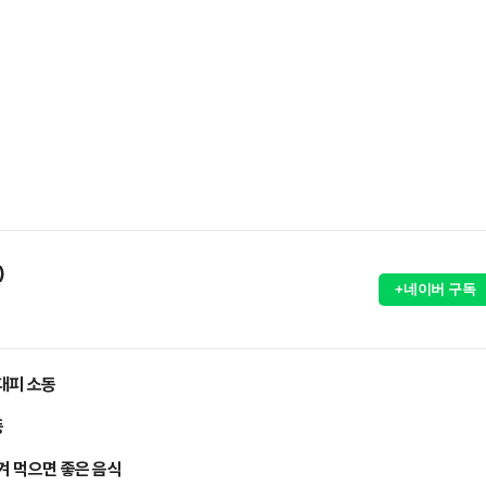
)
+네이버 구독
 대피 소동
등
챙겨 먹으면 좋은 음식