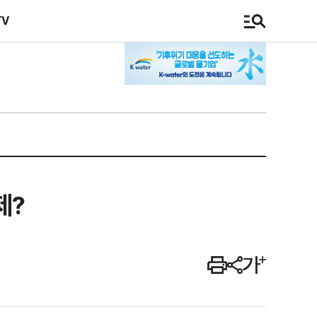
TV
제?