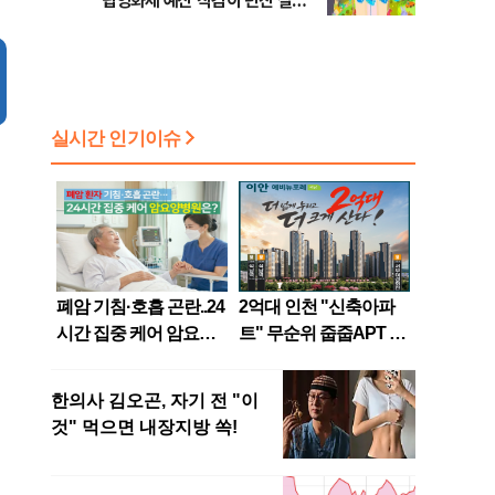
립영화제 예산 삭감이 던진 질문
[초점]