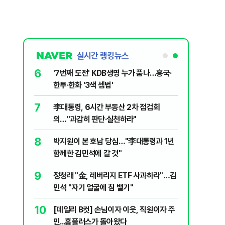
실시간 랭킹뉴스
6
놀이장서 구렁
'7번째 도전' KDB생명 누가 품나…흥국·
한투·한화 '3색 셈법'
7
문가가 경고한
李대통령, 6시간 부동산 2차 점검회
의…"과감히 판단·실천하라"
8
 외치자…與
박지원이 본 호남 당심…"李대통령과 1년
하라"
함께한 김민석에 갈 것"
9
 논산 훈련소
정청래 "金, 레버리지 ETF 사과하라"…김
간행군 한다
민석 "자기 얼굴에 침 뱉기"
10
개편에 개미
[데일리 B컷] 손님이자 이웃, 직원이자 주
민...홈플러스가 돌아왔다