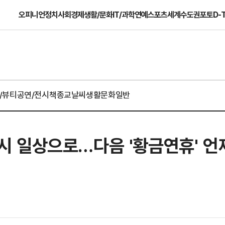
오피니언
정치
사회
경제
생활/문화
IT/과학
연예
스포츠
세계
수도권
포토
D-
/뷰티
공연/전시
책
종교
날씨
생활문화일반
 다시 일상으로…다음 '황금연휴' 언