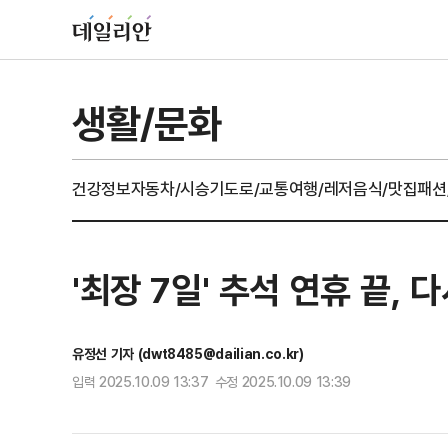
생활/문화
건강정보
자동차/시승기
도로/교통
여행/레저
음식/맛집
패션
'최장 7일' 추석 연휴 끝,
유정선 기자 (dwt8485@dailian.co.kr)
입력 2025.10.09 13:37 수정 2025.10.09 13:39