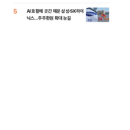
5
10
AI 호황에 곳간 채운 삼성·SK하이
[단
닉스…주주환원 확대 눈길
희룡
증거