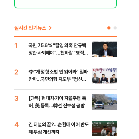
실시간 인기뉴스
1
6
국민 75.6% "탈영 의혹 안규백
​"
장관 사퇴해야"…천하람 "병적기
국민
록 즉각 공개하라"
법
2
7
李 "개정 형소법 안 읽어봐" 일파
협력
만파…국민의힘 지도부 "정신세
긴 
계 궁금하다"
원
3
8
될
[단독] 현대차·기아 자율주행 특
퇴직
허, 美 등록…韓선 진보성 공방
터?
준비 
4
9
긴 터널의 끝?…순환매 이어 반도
중고
체 투심 개선까지
매업