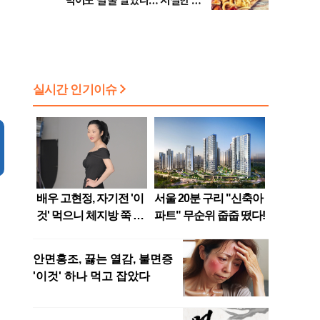
먹어도 될 줄 알았나…'처절한 대
가' [김효경의 데일리 헬스]