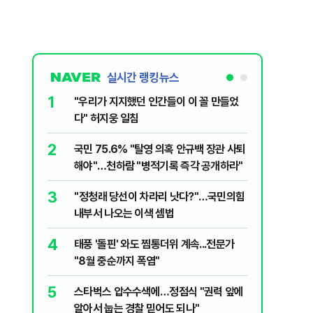
실시간 랭킹뉴스
1
6
"우리가 지지했던 인간들이 이 꼴 만들었
정청래, 
다" 허지웅 일침
대고 대통
2
7
국민 75.6% "탈영 의혹 안규백 장관 사퇴
‘풀옵션 
해야"…천하람 "병적기록 즉각 공개하라"
날 1만대
3
8
​"정청래 당선이 차라리 낫다?"…국민의힘
'화장실서
내부서 나오는 이색 셈법
기하던 男
4
9
태풍 '돌핀' 와도 찜통더위 계속...전문가
[단독] 
"8월 중순까지 폭염"
록…韓선
5
10
스타벅스 압수수색에…정점식 "권력 앞에
떠났던 고
알아서 눕는 경찰 믿어도 되나"
'사상 최대