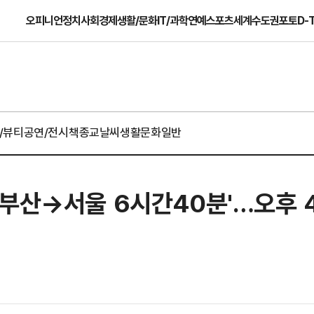
오피니언
정치
사회
경제
생활/문화
IT/과학
연예
스포츠
세계
수도권
포토
D-
/뷰티
공연/전시
책
종교
날씨
생활문화일반
'부산→서울 6시간40분'…오후 