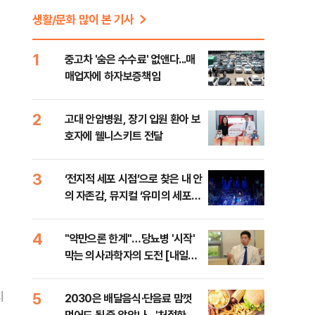
생활/문화 많이 본 기사
1
중고차 '숨은 수수료' 없앤다...매
매업자에 하자보증책임
2
고대 안암병원, 장기 입원 환아 보
호자에 웰니스키트 전달
3
‘전지적 세포 시점’으로 찾은 내 안
의 자존감, 뮤지컬 ‘유미의 세포들’
[헬로스테이지]
4
"약만으론 한계"…당뇨병 '시작'
막는 의사과학자의 도전 [내일의
닥터]
5
지
2030은 배달음식·단음료 맘껏