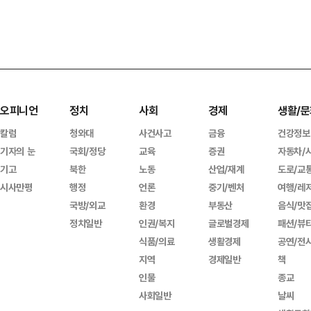
오피니언
정치
사회
경제
생활/문
칼럼
청와대
사건사고
금융
건강정보
기자의 눈
국회/정당
교육
증권
자동차/
기고
북한
노동
산업/재계
도로/교
시사만평
행정
언론
중기/벤처
여행/레
국방/외교
환경
부동산
음식/맛
정치일반
인권/복지
글로벌경제
패션/뷰
식품/의료
생활경제
공연/전
지역
경제일반
책
인물
종교
사회일반
날씨