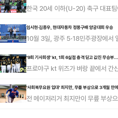
한국 20세 이하(U-20) 축구 대표
진이 계속됨에 따라 충남아산FC와의
(FIFA) U-20 월드컵 16강 진
이준일 대표이사는 “함께했던 배성재
은 4일(한국시각) 칠레 발파라이소
임시현·김종우, 현대자동차 정몽구배 양궁대회 우승
4일 충북청주FC와의 홈경기부터 
10월 3일, 광주 5·18민주광장에
르에서 열린 대회 조별리그 B조 3차
시즌을 운영할 예정이다”라고 전했다
2025’가 사흘간의 일정을 성황리에
크)의 선제골과 후반 7분 신민하(강원
파운드(4강~결승) 경기가 진행되며
‘9회 기사회생’ kt, 1회 6실점 충격 딛고 값진 무승부
제압했다.이로써 1승1무1패를 기록
프로야구 kt 위즈가 벼랑 끝에서 간
에서는 임시현(한국체대), 남자부는
라이나에 1-2로 패한 파라과이(승점 4
kt위즈파크에서 열린 2025 신한 S
는 양재원(울산남구청)과 여자부의 
에서 6-6 무승부를 기록했다.최종 71
‘사회복무요원 입대’ 최지만, 무릎 부상으로 3개월 만
이번 대회에는 총 230명(리커브 15
전 메이저리거 최지만이 무릎 부상으
로 올해 정규시즌을 마무리했다.4일
기량을 겨뤘으며, 역대 국내 대회 최대
했다.최지만의 소속사 스포츠바이브는
NC다이노스가 패할 경우 kt가 극적
공들…