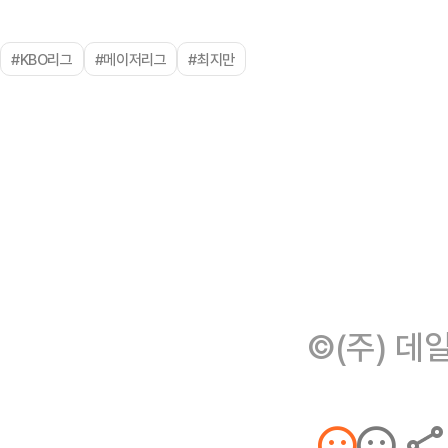
#KBO리그
#메이저리그
#최지만
©(주) 데