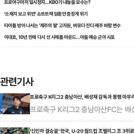
프로야구마저 일시정지…KBO가 내놓을 묘수는?
‘소재지 보고 위반’ 쇼트트랙 임종언 중징계 위기
타이틀 방어 나서는 '제주의 딸' 고지원, 버뮤다 잔디·제주 바람 변수
이대호, 10년 만에 다시 선 시애틀 마운드…아들 예승 군이 시포
관련기사
프로축구 K리그2 충남아산, 배성재 감독과 동행 마무
프로축구 K리그2 충남아산FC는 배성
리한다고 공식 발표했다.구단에 따르
대한 책임으로 사임에 대한 의견을 
‘신민하 결승골’ 한국, U-20 월드컵 조별리그 조 3위