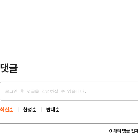
역으로 변경돼 전역했음을 알린다”고
게 된다.NC는 이미 3위를 확정한 
을 마친 뒤 귀국해 2025년 5월 
5위로 와일드카드 결정전에 진출한다
다.그러나 최근 무릎 통증으로 정밀 
0…
청 재검 절차를 진행한 결과 5급 전시
자로 전역했다고 소속사는 전했다.소
무릎 반월상 연골판…
댓글
최신순
찬성순
반대순
0 개의 댓글 전