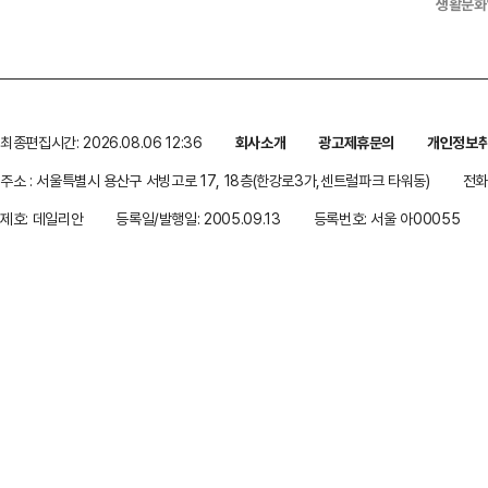
생활문화
최종편집시간: 2026.08.06 12:36
회사소개
광고제휴문의
개인정보
주소 : 서울특별시 용산구 서빙고로 17, 18층(한강로3가,센트럴파크 타워동)
전화 
제호: 데일리안
등록일/발행일: 2005.09.13
등록번호: 서울 아00055