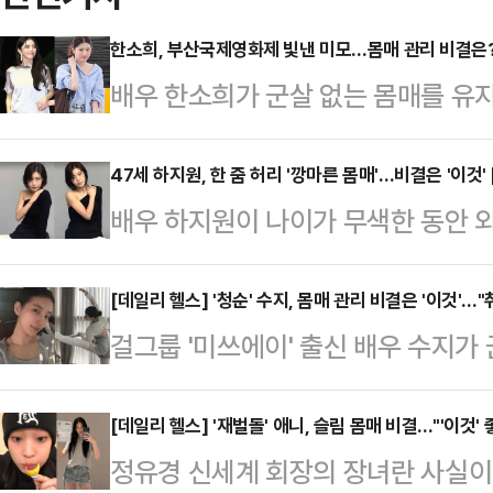
한소희, 부산국제영화제 빛낸 미모…몸매 관리 비결은?
배우 한소희가 군살 없는 몸매를 유
는 17일 부산광역시 해운대구 영화의
제(2025 BIFF)' 개막식 레드카
47세 하지원, 한 줌 허리 '깡마른 몸매'…비결은 '이것'
배우 하지원이 나이가 무색한 동안 
을 따라 흐르는 실크 소재의 드레스로
SNS를 통해 화보 촬영 중인 모습을
공항에서 포착된 모습과 비교해서 
한쪽을 드러낸 미니 원피스로 가녀린
[데일리 헬스] '청순' 수지, 몸매 관리 비결은 '이것'
희는 특별하게 챙겨 먹는 식단으로 '
걸그룹 '미쓰에이' 출신 배우 수지가
허리 라인도 눈길을 끌었다. 하지원은 
는 "냉메밀국수가 살이 안 찐다더라"
지는 최근 자신의 인스타그램 계정을 
다. 40대 후반이라고는 믿기지 않는
룩 먹는다"고 말…
했다. 공개된 사진 속 수지는 발레리
[데일리 헬스] '재벌돌' 애니, 슬림 몸매 비결..."'이것
28년 차인 하지원은 철저한 자기 
정유경 신세계 회장의 장녀란 사실이
타일에 클로즈업에도 결점 없이 청초
외모를 유지하는 비결로 '절제된 식습