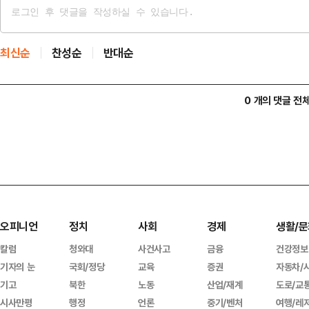
최신순
찬성순
반대순
0 개의 댓글 전
오피니언
정치
사회
경제
생활/문
칼럼
청와대
사건사고
금융
건강정보
기자의 눈
국회/정당
교육
증권
자동차/
기고
북한
노동
산업/재계
도로/교
시사만평
행정
언론
중기/벤처
여행/레