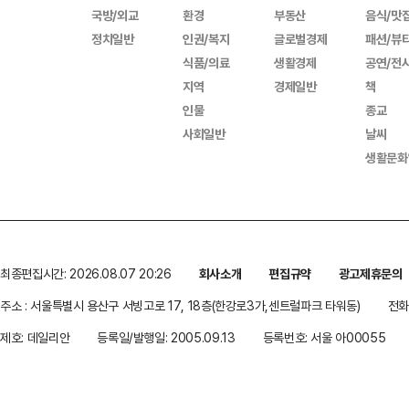
국방/외교
환경
부동산
음식/맛
정치일반
인권/복지
글로벌경제
패션/뷰
식품/의료
생활경제
공연/전
지역
경제일반
책
인물
종교
사회일반
날씨
생활문화
최종편집시간: 2026.08.07 20:26
회사소개
편집규약
광고제휴문의
주소 : 서울특별시 용산구 서빙고로 17, 18층(한강로3가,센트럴파크 타워동)
전화 
제호: 데일리안
등록일/발행일: 2005.09.13
등록번호: 서울 아00055