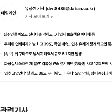
유정선 기자 (dwt8485@dailian.co.kr)
기사 모아 보기 >
집주인 들어오고 전세대출 막히고…세입자 보호책은 어디에 등
'무더위 언제까지?' 낮 최고 39도, 폭염 계속…입추 유래와 챙겨 먹으면 좋
[속보] 日 구마모토 남서쪽 해역서 규모 5.1 지진 발생
'화장실서 쓰러진 채 발견' 킥복싱 연습 경기하던 男학생, 사고 12일 만에 
'입추 코앞인데' 낮 최고 39도 '무더위'…'파우더' 쓰면 악화, 땀띠 증상과
관련기사