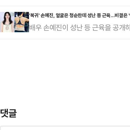
그룹 올데이 프로젝트의 멤버 애니의
레 바에 다리를 올린 채 균형을 잡고
위해 1…
로 꼽히고 있다.애니는 데뷔 전 라
'복귀' 손예진, 얼굴은 청순한데 성난 등 근육…비결은 '
신다운 유연함을 뽐냈다. 뒤태에서는
배우 손예진이 성난 등 근육을 공개
정말 좋아한다"며 "토스트기에 두 번
조하며 시선을 붙잡았다.사진을 본 
개인 SNS에 영화 '어쩔 수가 없다
는 낮은 칼로리에 비해 높은 포만감을
아하네", "자세가…
빠진 모습을 게재했다. 손예진은 '어
중 하나다.고구마는 풍부한 식이섬유
한다. 지난 2022년 아들을 출산한 
이어트 시 쉽게 나타나곤 하는 변비를
와 등을 드러낸 손예진은 선명한 근
액 속의 지방과 …
은 지난해에도 복귀를 앞두고 러닝을
시선을 끌었다.당시 손예진은 1시간 7
공개…
댓글