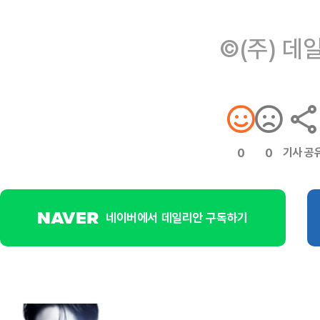
©(주) 데
기사 공
0
0
네이버에서 데일리안 구독하기