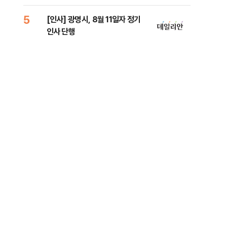
5
10
[인사] 광명시, 8월 11일자 정기
'7
인사 단행
나…