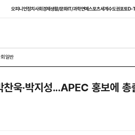
오피니언
정치
사회
경제
생활/문화
IT/과학
연예
스포츠
세계
수도권
포토
D-
사회일반
박찬욱·박지성...APEC 홍보에 