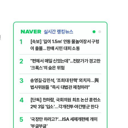
실시간 랭킹뉴스
선
1
6
[속보] '길이 1.5m' 안동 물놀이장서 구렁
'7번째 
이 출몰…한때 시민 대피 소동
한투·한화 
2
7
"편해서 매일 신었는데"...전문가가 경고한
李대통령,
'크록스'의 숨은 위험
의…"과감
3
8
송영길·김민석, '조희대 탄핵' 외치자…與
박지원이 
법사위원들 "즉시 대법관 제청하라"
함께한 김
4
9
[단독] 천하람, 국회의원 최초 논산 훈련소
정청래 "
2박 3일 '입소'…각개전투·야간행군 한다
민석 "자
5
10
'국장만 하라고?'…ISA 세제개편에 개미
[데일리 
'부글부글'
민...홈