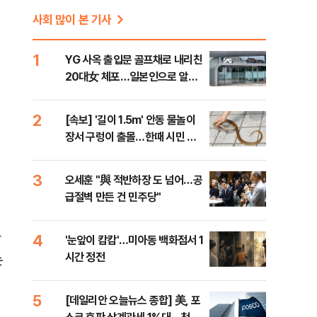
사회 많이 본 기사
1
YG 사옥 출입문 골프채로 내리친
20대女 체포…일본인으로 알려
져
2
[속보] '길이 1.5m' 안동 물놀이
장서 구렁이 출몰…한때 시민 대
피 소동
3
오세훈 "與 적반하장 도 넘어…공
급절벽 만든 건 민주당"
상
4
'눈앞이 캄캄'…미아동 백화점서 1
시간 정전
는
5
[데일리안 오늘뉴스 종합] 美, 포