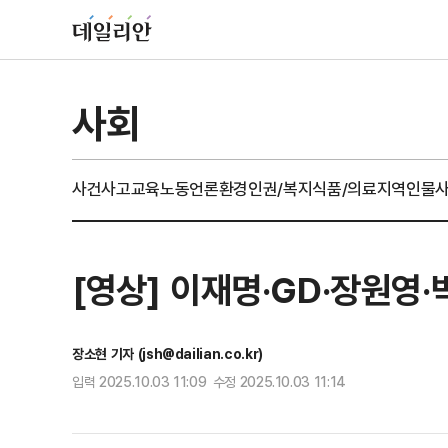
사회
사건사고
교육
노동
언론
환경
인권/복지
식품/의료
지역
인물
[영상] 이재명·GD·장원영·
장소현 기자 (jsh@dailian.co.kr)
입력 2025.10.03 11:09 수정 2025.10.03 11:14