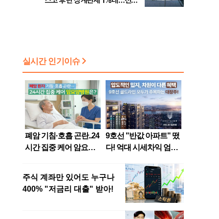
스코 후판 상계관세 1%대…천하
람, 의원 최초 논산훈련소 2박3일
'입소'