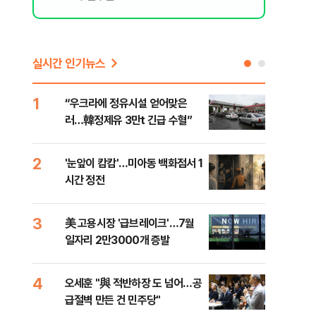
실시간 인기뉴스
1
6
“우크라에 정유시설 얻어맞은
코스
러…韓정제유 3만t 긴급 수혈”
선 
2
7
'눈앞이 캄캄'…미아동 백화점서 1
[단
시간 정전
산 
전투
3
8
美 고용시장 '급브레이크'…7월
'국
일자리 2만3000개 증발
에 
4
9
오세훈 "與 적반하장 도 넘어…공
[내
급절벽 만든 건 민주당"
나기