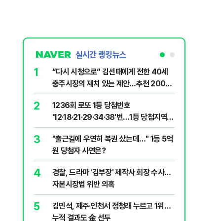
실시간 랭킹뉴스
1
6
“다시 시청으로” 김선태에게 전한 40세
"정청래,
충주시장의 재치 있는 제안…추천 2000
말라"…친
개
격돌
2
7
1236회 로또 1등 당첨번호
장애인 밀
'12·18·21·29·34·38'번…1등 당첨지역
심도 실형
어디?
3
8
"출근길에 우연히 복권 샀는데…" 1등 5억
"우리가 
원 당첨자 사연은?
다" 허지
4
9
경찰, 드라마 '김부장' 제작사 회장 수사…
정청래 "
자본시장법 위반 의혹
길 "이제
민주당"
5
10
김민석, 제주·인천서 정청래 누르고 1위…
최악의 
누적 결과도 金 선두
낮 최고 