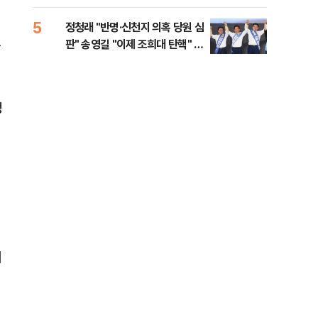
李 견제 사활
5
10
정청래 "반명·신천지 의혹 당원 심
[속
부
판" 송영길 "이제 조희대 탄핵" 김
선거
민석 "대체불가 민주당"
리
정
서