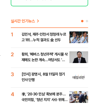
의
실시간 인기뉴스
1
6
김민석, 제주·인천서 정청래 누르
폐기
고 1위…누적 결과도 金 선두
60
2
7
황희, '폐버스 청년주택' 게시물 삭
"정
박
제에도 논란 계속…여당서도 '내
도 
로남불' 비판
원 
3
8
[인사] 광명시, 8월 11일자 정기
보험
인사 단행
른 
4
9
李, '20·30 민심' 확보에 분주…
고수
국민의힘, '청년 지지' 사수 위해
27