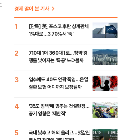
또
경제 많이 본 기사
1
[단독] 美, 포스코 후판 상계관세
1%대로…3.70%서 '뚝'
2
710대 1이 360대 1로…청약 경
쟁률 낮아지는 ‘특공’ 노려볼까
3
입추에도 40도 안팎 폭염…온열
질환 보험 어디까지 보장될까
4
‘35도 장벽’에 멈추는 건설현장…
공기 영향은 ‘제한적’
5
국내 낮추고 해외 올리고…엇갈린