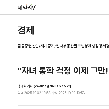
경제
금융
증권
산업/재계
중기/벤처
부동산
글로벌경제
생활경제
“자녀 통학 걱정 이제 그만
곽태호 기자 (kwakth@dailian.co.kr)
입력 2025.10.02 13:53 수정 2025.10.02 13:53