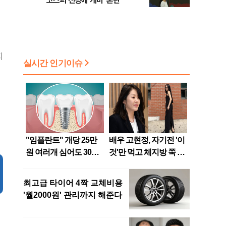
코스피 전망에 개미 '혼란'
지