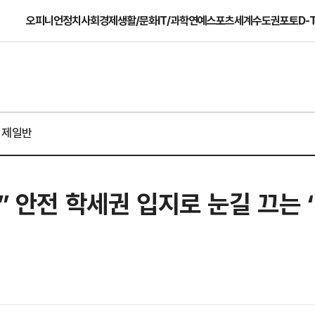
오피니언
정치
사회
경제
생활/문화
IT/과학
연예
스포츠
세계
수도권
포토
D-
경제일반
!” 안전 학세권 입지로 눈길 끄는