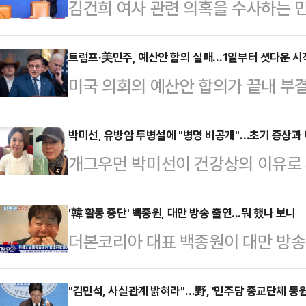
김건희 여사 관련 의혹을 수사하는 
힘 당원명부 관리업체에 대해 압수수
통일교 신자일 가능성이 있는 11만
트럼프·美민주, 예산안 합의 실패…1일부터 셧다운 시
미국 의회의 예산안 합의가 끝내 부
졌다. 2023년의 국민의힘 당 대표 
지)이 개시됐다.AP통신에 따르면 도
에 개입하기 위해 조직적으로 입당
원내지도부는 30일(현지시간) 백악
박미선, 유방암 투병설에 "병명 비공개"…초기 증상과 
다.집권 더불어민주당은 특검 압수수
개그우먼 박미선이 건강상의 이유로 
히려 노력했지만 별다른 성과를 내지 
교(政敎)분리 원칙을 위배한 것이며
진단' 가능성에 소속사 측이 조심스
산안 효력이 끝나는 1일 0시 1분(한
주장했다(‘사실이라면…
큐브엔터테인먼트는 유방암 투병설과 
'韓 활동 중단' 백종원, 대만 방송 출연...뭐 했나 보니
는 셧다운에 들어갔다.셧다운의 현실
더본코리아 대표 백종원이 대만 방송
은 어려우나 건강상의 이유로 휴식기
급이 중지됐다. 이에 따라 공공 서비
29일(현지시간) 백종원은 대만 뉴스
초 방송, 개인 채널 등 활동을 중단
될 경우 고…
드를 홍보했다. 그는 타이베이 동구에
"김민석, 사실관계 밝혀라"…野, '민주당 종교단체 동원
유로 휴식기에 들어갔다"고 밝혔으나