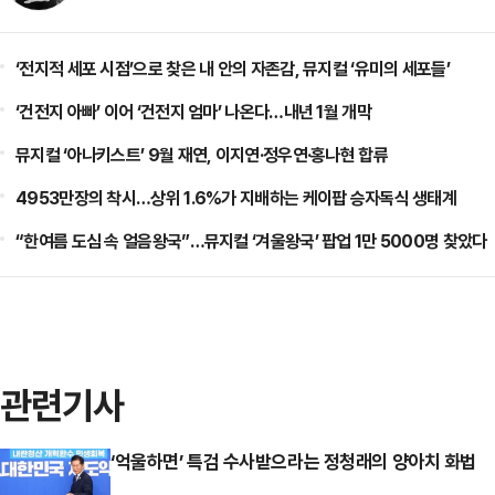
‘전지적 세포 시점’으로 찾은 내 안의 자존감, 뮤지컬 ‘유미의 세포들’
‘건전지 아빠’ 이어 ‘건전지 엄마’ 나온다…내년 1월 개막
뮤지컬 ‘아나키스트’ 9월 재연, 이지연·정우연·홍나현 합류
4953만장의 착시…상위 1.6%가 지배하는 케이팝 승자독식 생태계
“한여름 도심 속 얼음왕국”…뮤지컬 ‘겨울왕국’ 팝업 1만 5000명 찾았다
관련기사
‘억울하면’ 특검 수사받으라는 정청래의 양아치 화법