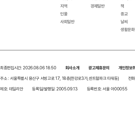
지역
경제일반
책
인물
종교
사회일반
날씨
생활문화
최종편집시간: 2026.08.06 18:50
회사소개
광고제휴문의
개인정보
주소 : 서울특별시 용산구 서빙고로 17, 18층(한강로3가,센트럴파크 타워동)
전화 
제호: 데일리안
등록일/발행일: 2005.09.13
등록번호: 서울 아00055