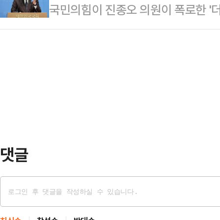
국민의힘이 진종오 의원이 폭로한 '
법을 시연하며 특제 해산물장과 우삼
미선의 건강 이상 문제는 측근들에 의
3000명을 경선에 동원했다'는 의
은 매장에서 고기를 즐길 수 있지만,
송된 JTBC '대…
진상규명을 발판 삼아 특검을 앞세워 
험할 수 있게 하겠다"고 말했다.더
불' 전략을 펼칠 것으로 전망된다.3
"해당 영상은 대만 언론사 취재 요청
힘은 오는 10월 1일 오전 9시 30
면"이라며 "10…
의를 열고 해당 의혹을 중심으로 논
사안을 폭로한 진 의원도 배석한다.
을 원내 지도부…
댓글