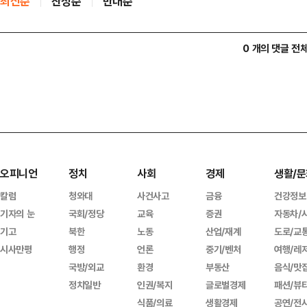
최신순
찬성순
반대순
0 개의 댓글 전
오피니언
정치
사회
경제
생활/문
칼럼
청와대
사건사고
금융
건강정보
기자의 눈
국회/정당
교육
증권
자동차/
기고
북한
노동
산업/재계
도로/교
시사만평
행정
언론
중기/벤처
여행/레
국방/외교
환경
부동산
음식/맛
정치일반
인권/복지
글로벌경제
패션/뷰
식품/의료
생활경제
공연/전