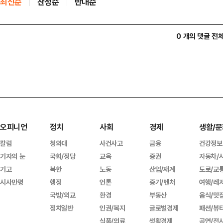
최신순
찬성순
반대순
0 개의 댓글 전
오피니언
정치
사회
경제
생활/문
칼럼
청와대
사건사고
금융
건강정보
기자의 눈
국회/정당
교육
증권
자동차/
기고
북한
노동
산업/재계
도로/교
시사만평
행정
언론
중기/벤처
여행/레
국방/외교
환경
부동산
음식/맛
정치일반
인권/복지
글로벌경제
패션/뷰
식품/의료
생활경제
공연/전