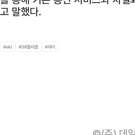
고 말했다.
#skt
#SK텔레콤
#에어
©(주) 데