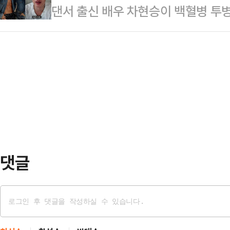
댄서 출신 배우 차현승이 백혈병 투
은 어려우나 건강상의 이유로 휴식기
능한 점이 경계를 키우고 있다.다만
27일 개인SNS에 "6월 초 응급실
초 방송, 개인 채널 등 활동을 중단
가 상승 가능성…
까지 하고 싶던 작품들의 최종 오디
유로 휴식기에 들어갔다"고 밝혔으나
있었지만 백혈병이라는 진단이 모든 
미선의 건강 이상 문제는 측근들에 의
인 차현승은 올해 나이 만 34세다. 차
송된 JTBC '대…
대에 올라 선미와 '24시간이 모자라
2024년부터 배우로 전향한 차현승
럼을 넓혀가…
댓글