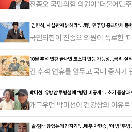
진종오 국민의힘 의원이 '더불어민주
선에 활용하려 했다'는 의혹을 제기하
국민의힘 전 대표가 더불어민주당 당
"김민석, 사실관계 밝혀라"…野, '민주당 종교단체 동원
국민의힘이 진종오 의원이 폭로한 '
이 국민의힘을 통일교와 연계해 당사
3000명을 경선에 동원했다'는 의
세에 나선 것이다.한동훈 전 대표는 
진상규명을 발판 삼아 특검을 앞세워 
10월 추석 연휴 끝나면 코스피 반등 가능성…금리·실적
대신 납부해 줄테니 종교단체 수천 명
긴 추석 연휴를 앞두고 국내 증시가
불' 전략을 펼칠 것으로 전망된다.3
하는 녹취록을 우리 당 진 의원이 폭
고민은 갈수록 깊어지고 있다. 전문
힘은 오는 10월 1일 오전 9시 30
원명부' 즉각 압수…
가능성이 높다며 향후 금리 인하 방
박미선, 유방암 투병설에 "병명 비공개"…초기 증상과 
의를 열고 해당 의혹을 중심으로 논
개그우먼 박미선이 건강상의 이유로 
조언했다.1일 금융투자업계에 따르면
사안을 폭로한 진 의원도 배석한다.
진단' 가능성에 소속사 측이 조심스
일부터 9일까지 5거래일 동안 휴장한
을 원내 지도부…
큐브엔터테인먼트는 유방암 투병설과 
"술·담배 끊었는데 갑자기"…배우 차현승, '이 병' 투병
국을 비롯한 글로벌 주식시장은 정상